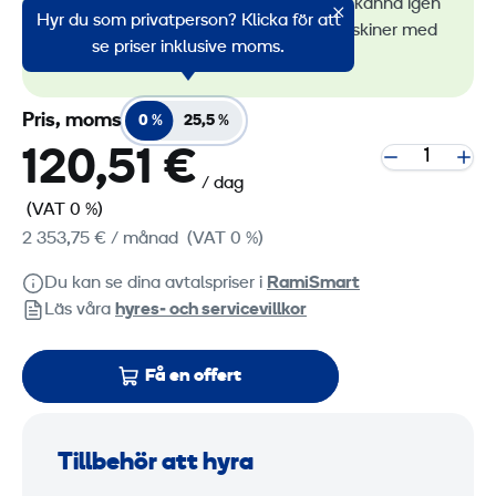
maskinuthyrning. Du kan känna igen
Hyr du som privatperson? Klicka för att
alla våra lågemissionsmaskiner med
se priser inklusive moms.
RamiGreen-märket
.
Pris, moms
0 %
25,5 %
120,51 €
/ dag
(VAT 0 %)
2 353,75 €
/ månad
(VAT 0 %)
Du kan se dina avtalspriser i
RamiSmart
Läs våra
hyres‑ och servicevillkor
Få en offert
Tillbehör att hyra