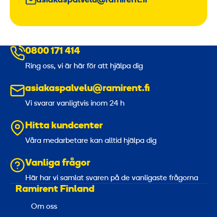
asiakaspalvelu@ramirent.fi
0800 171 414
Ring oss, vi är här för att hjälpa dig
asiakaspalvelu@ramirent.fi
Vi svarar vanligtvis inom 24 h
Hitta kundcenter
Våra medarbetare kan alltid hjälpa dig
Vanliga frågor
Här har vi samlat svaren på de vanligaste frågorna
Ramirent Finland
Om oss