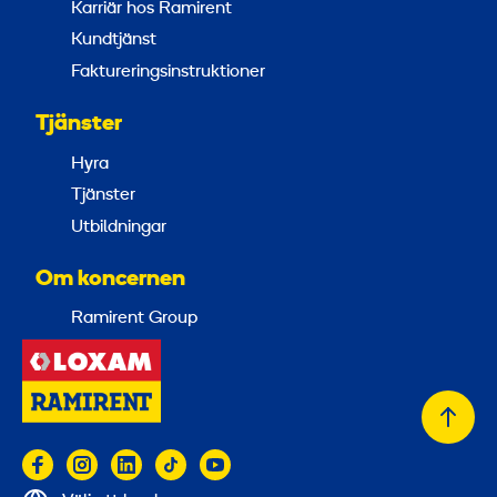
Karriär hos Ramirent
Kundtjänst
Faktureringsinstruktioner
Tjänster
Hyra
Tjänster
Utbildningar
Om koncernen
Ramirent Group
Tillb
till
topp