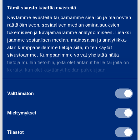
6
Tämä sivusto käyttää evästeitä
Vikt
110 kg
Käytämme evästeitä tarjoamamme sisällön ja mainosten
t
räätälöimiseen, sosiaalisen median ominaisuuksien
Diameter
416 mm
tukemiseen ja kävijämäärämme analysoimiseen. Lisäksi
u
jaamme sosiaalisen median, mainosalan ja analytiikka-
m
Höjd
943 mm
alan kumppaneillemme tietoja siitä, miten käytät
(
sivustoamme. Kumppanimme voivat yhdistää näitä
1
tietoja muihin tietoihin, joita olet antanut heille tai joita on
Utloppsdiameter
150 mm
5
kerätty, kun olet käyttänyt heidän palvelujaan.
0
m
Suostumuksen
m
Välttämätön
valinta
Liknande produkter
)
Mieltymykset
C
Tilastot
e