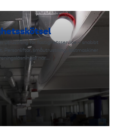
ghetsskötsel
v utrustning för fastighetsservice – snabbt
lt. Personliftar, småutrustning, lastmaskiner
mningslösningar när…