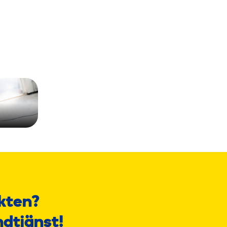
kten?
ndtjänst!