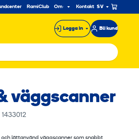
econdary
undcenter
RamiClub
Om oss
Kontakt
SV
Undermeny
Logga in
Bli kund
& väggscanner
 1433012
rknadsföringscookies för att se
st och lättanvänd väggscanner som snabbt