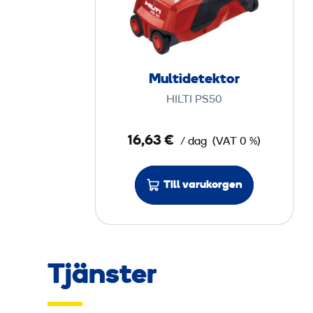
t
i
d
e
Multidetektor
t
HILTI PS50
e
k
16,63 €
/ dag
(VAT 0 %)
t
o
r
Till varukorgen
Tjänster