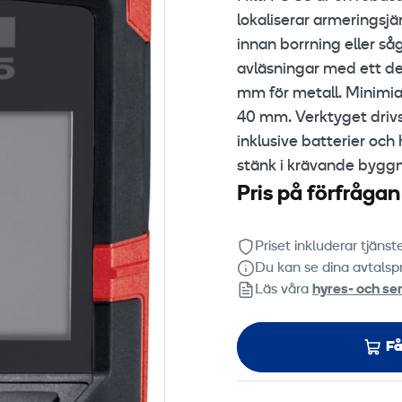
de
lokaliserar armeringsjä
innan borrning eller så
Change
avläsningar med ett de
mm för metall. Minimia
40 mm. Verktyget drivs
inklusive batterier och
stänk i krävande byggm
Pris på förfrågan
Priset inkluderar tjäns
Du kan se dina avtalspr
Läs våra
hyres‑ och ser
Få