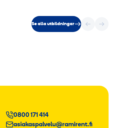
Se alla utbildningar
0800 171 414
asiakaspalvelu@ramirent.fi