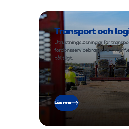
Transport och log
Utrustningslösningar för transport
fordonsservicebranschen. Hyr fl
pålitligt.
Läs mer