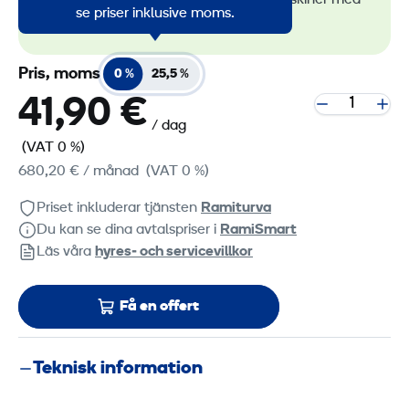
alla våra lågemissionsmaskiner med
se priser inklusive moms.
RamiGreen-märket
.
Pris, moms
0 %
25,5 %
41,90 €
/ dag
(VAT 0 %)
680,20 €
/ månad
(VAT 0 %)
Priset inkluderar tjänsten
Ramiturva
Du kan se dina avtalspriser i
RamiSmart
Läs våra
hyres‑ och servicevillkor
Få en offert
Teknisk information