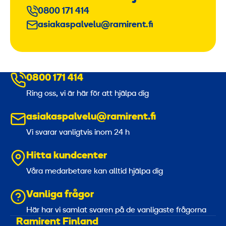
0800 171 414
asiakaspalvelu@ramirent.fi
0800 171 414
Ring oss, vi är här för att hjälpa dig
asiakaspalvelu@ramirent.fi
Vi svarar vanligtvis inom 24 h
Hitta kundcenter
Våra medarbetare kan alltid hjälpa dig
Vanliga frågor
Här har vi samlat svaren på de vanligaste frågorna
Ramirent Finland