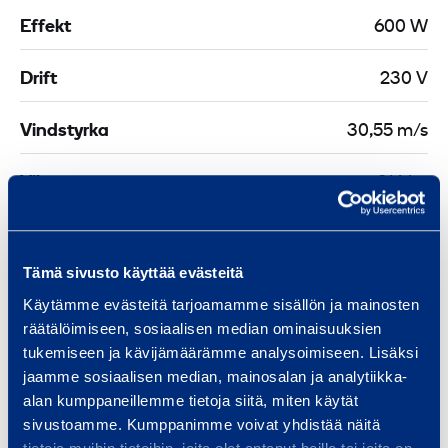
Effekt
600 W
Drift
230 V
Vindstyrka
30,55 m/s
Vikt
316 kg
Längd
1800 mm
Tämä sivusto käyttää evästeitä
Bredd
1400 mm
Käytämme evästeitä tarjoamamme sisällön ja mainosten
räätälöimiseen, sosiaalisen median ominaisuuksien
Höjd
7000 mm
tukemiseen ja kävijämäärämme analysoimiseen. Lisäksi
jaamme sosiaalisen median, mainosalan ja analytiikka-
Transportlängd
1200 mm
alan kumppaneillemme tietoja siitä, miten käytät
sivustoamme. Kumppanimme voivat yhdistää näitä
Transportbredd
800 mm