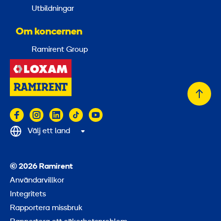
Utbildningar
Om koncernen
Ramirent Group
Tillb
till
topp
Välj ett land
© 2026 Ramirent
Användarvillkor
Integritets
Rapportera missbruk