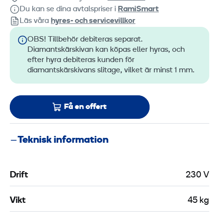
Du kan se dina avtalspriser i
RamiSmart
Läs våra
hyres‑ och servicevillkor
OBS! Tillbehör debiteras separat.
Diamantskärskivan kan köpas eller hyras, och
efter hyra debiteras kunden för
diamantskärskivans slitage, vilket är minst 1 mm.
Få en offert
Teknisk information
Drift
230 V
Vikt
45 kg