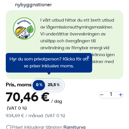
nybyggnationer
I vårt utbud hittar du ett brett utbud
av lågemissionsuthyrningsmaskiner.
Vi underlättar övervakningen av
utsläpp och övergången till
användning av förnybar energi vid
maskinuthyrning. Du kan känna igen
Hyr du som privatperson? Klicka för att
alla våra lågemissionsmaskiner med
se priser inklusive moms.
RamiGreen-märket
.
Pris, moms
0 %
25,5 %
70,46 €
/ dag
(VAT 0 %)
934,69 €
/ månad
(VAT 0 %)
Priset inkluderar tjänsten
Ramiturva