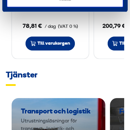
SCANMASKIN
SPE 
a
MULTISTRIPPER VARIO
g
n
78,81 €
200,79 €
/ dag
(VAT 0 %)
i
n
Till varukorgen
Till
g
s
m
a
Tjänster
s
k
i
n
2
Transport och logistik
Fas
3
Utrustningslösningar för
Uthy
0
transport-, logistik- och
fast