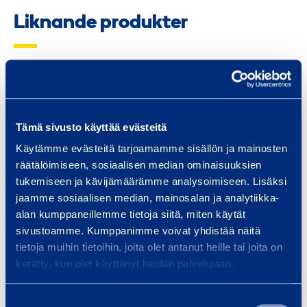
Liknande produkter
K
o
n
Tämä sivusto käyttää evästeitä
t
Käytämme evästeitä tarjoamamme sisällön ja mainosten
o
räätälöimiseen, sosiaalisen median ominaisuuksien
r
tukemiseen ja kävijämäärämme analysoimiseen. Lisäksi
s
jaamme sosiaalisen median, mainosalan ja analytiikka-
Kontorsbord 1800 x
Stapels
alan kumppaneillemme tietoja siitä, miten käytät
b
800 x 760 cm
sivustoamme. Kumppanimme voivat yhdistää näitä
o
tietoja muihin tietoihin, joita olet antanut heille tai joita on
r
kerätty, kun olet käyttänyt heidän palvelujaan.
d
1
Till varukorgen
Till
Suostumuksen