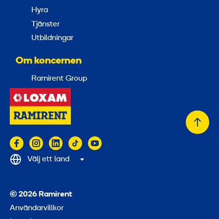
Hyra
Tjänster
Utbildningar
Om koncernen
Ramirent Group
Tillb
till
topp
Välj ett land
© 2026 Ramirent
Användarvillkor