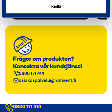
Läs mer
Läs 
Kiellä
Frågor om produkten?
Kontakta vår kundtjänst!
0800 171 414
asiakaspalvelu@ramirent.fi
0800 171 414