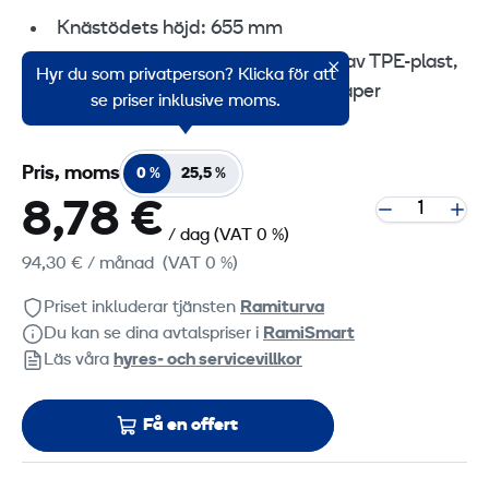
Knästödets höjd: 655 mm
Stegens halkskydd är tillverkade av TPE-plast,
Hyr du som privatperson? Klicka för att
vilket har utmärkta greppegenskaper
se priser inklusive moms.
Pris, moms
0 %
25,5 %
8,78 €
/ dag
(VAT 0 %)
94,30 €
/ månad
(VAT 0 %)
Priset inkluderar tjänsten
Ramiturva
Du kan se dina avtalspriser i
RamiSmart
Läs våra
hyres‑ och servicevillkor
Få en offert