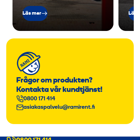
Läs mer
Läs 
Frågor om produkten?
Kontakta vår kundtjänst!
0800 171 414
asiakaspalvelu@ramirent.fi