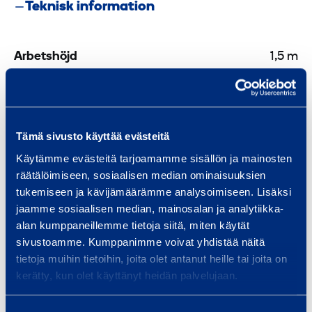
Teknisk information
Arbetshöjd
1,5 m
Totalvikt
12,5 kg
Längd
1,5 m
Tämä sivusto käyttää evästeitä
Käytämme evästeitä tarjoamamme sisällön ja mainosten
Transportlängd
2,33 m
räätälöimiseen, sosiaalisen median ominaisuuksien
tukemiseen ja kävijämäärämme analysoimiseen. Lisäksi
Transportbredd
0,95 m
jaamme sosiaalisen median, mainosalan ja analytiikka-
alan kumppaneillemme tietoja siitä, miten käytät
Transporthöjd
0,2 m
sivustoamme. Kumppanimme voivat yhdistää näitä
tietoja muihin tietoihin, joita olet antanut heille tai joita on
kerätty, kun olet käyttänyt heidän palvelujaan.