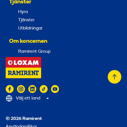
Tjänster
Hyra
Tjänster
Utbildningar
Om koncernen
Ramirent Group
Tillb
till
topp
Välj ett land
© 2026 Ramirent
Användarvillkor