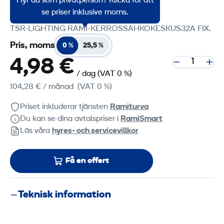
Hyr du som privatperson? Klicka för att
Produktgruppskod: 1702565
se priser inklusive moms.
TSR-LIGHTING RAMI-KERROSSAHKOKESKUS32A FIX.
Pris, moms
0 %
25,5 %
4,98 €
/ dag
(VAT 0 %)
104,28 €
/ månad
(VAT 0 %)
Priset inkluderar tjänsten
Ramiturva
Du kan se dina avtalspriser i
RamiSmart
Läs våra
hyres‑ och servicevillkor
Få en offert
Teknisk information