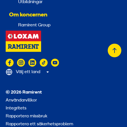
Utbildningar
Om koncernen
Ramirent Group
Tillb
till
topp
Välj ett land
© 2026 Ramirent
Användarvillkor
Integritets
Rapportera missbruk
Rapportera ett säkerhetsproblem