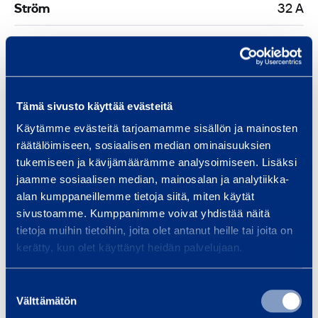
Ström
32 A
Vikt
15 kg
Spänning
400 V
Tämä sivusto käyttää evästeitä
Längd
400 mm
Käytämme evästeitä tarjoamamme sisällön ja mainosten
räätälöimiseen, sosiaalisen median ominaisuuksien
Bredd
200 mm
tukemiseen ja kävijämäärämme analysoimiseen. Lisäksi
jaamme sosiaalisen median, mainosalan ja analytiikka-
Höjd
1000 mm
alan kumppaneillemme tietoja siitä, miten käytät
sivustoamme. Kumppanimme voivat yhdistää näitä
tietoja muihin tietoihin, joita olet antanut heille tai joita on
kerätty, kun olet käyttänyt heidän palvelujaan.
Liknande produkter
Suostumuksen
Välttämätön
valinta