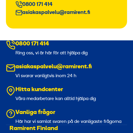
0800 171 414
asiakaspalvelu@ramirent.fi
0800 171 414
Ring oss, vi är här för att hjälpa dig
asiakaspalvelu@ramirent.fi
Vi svarar vanligtvis inom 24 h
Hitta kundcenter
Våra medarbetare kan alltid hjälpa dig
Vanliga frågor
Här har vi samlat svaren på de vanligaste frågorna
Ramirent Finland