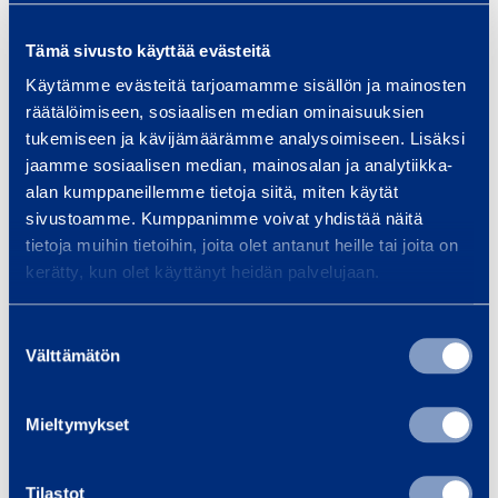
Tämä sivusto käyttää evästeitä
Käytämme evästeitä tarjoamamme sisällön ja mainosten
E
räätälöimiseen, sosiaalisen median ominaisuuksien
a
tukemiseen ja kävijämäärämme analysoimiseen. Lisäksi
v
jaamme sosiaalisen median, mainosalan ja analytiikka-
e
alan kumppaneillemme tietoja siitä, miten käytät
s
sivustoamme. Kumppanimme voivat yhdistää näitä
i
tietoja muihin tietoihin, joita olet antanut heille tai joita on
n
kerätty, kun olet käyttänyt heidän palvelujaan.
Eaves installation
Fasadp
s
attachment
hylsstol
t
Suostumuksen
42
VEPE
Välttämätön
valinta
a
l
0,37 €
0,37 €
/ dag
(VAT 0 %)
/ 
l
Mieltymykset
a
Till varukorgen
Till
t
Tilastot