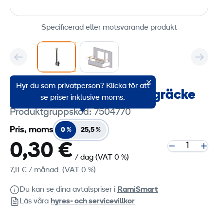
Specificerad eller motsvarande produkt
Hyr du som privatperson? Klicka för att
Förlängning för balkongräcke
se priser inklusive moms.
Produktgruppskod: 7504770
Pris, moms
0 %
25,5 %
0,30 €
/ dag
(VAT 0 %)
7,11 €
/ månad
(VAT 0 %)
Du kan se dina avtalspriser i
RamiSmart
Läs våra
hyres‑ och servicevillkor