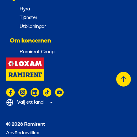
Hyra
Tjänster
Utbildningar
Om koncernen
Ramirent Group
Tillb
till
topp
Välj ett land
© 2026 Ramirent
Användarvillkor