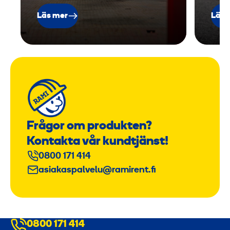
Läs mer
Läs 
Frågor om produkten?
Kontakta vår kundtjänst!
0800 171 414
asiakaspalvelu@ramirent.fi
0800 171 414