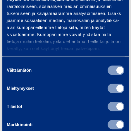
Liknande produkter
räätälöimiseen, sosiaalisen median ominaisuuksien
tukemiseen ja kävijämäärämme analysoimiseen. Lisäksi
jaamme sosiaalisen median, mainosalan ja analytiikka-
alan kumppaneillemme tietoja siitä, miten käytät
E
sivustoamme. Kumppanimme voivat yhdistää näitä
l
tietoja muihin tietoihin, joita olet antanut heille tai joita on
kerätty, kun olet käyttänyt heidän palvelujaan.
e
k
Suostumuksen
t
Välttämätön
valinta
r
i
Elektrisk kabelvinsch
Elektrisk
Mieltymykset
s
2800 kg
50
k
EMCE MC2800
YALE 
k
Tilastot
a
119,77 €
32,84 €
/ dag
(VAT 0 %)
/
b
Markkinointi
e