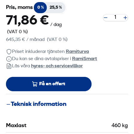
Pris, moms
0 %
25,5 %
71,86 €
/ dag
(VAT 0 %)
645,35 €
/ månad
(VAT 0 %)
Priset inkluderar tjänsten
Ramiturva
Du kan se dina avtalspriser i
RamiSmart
Läs våra
hyres‑ och servicevillkor
Få en offert
Teknisk information
Maxlast
460 kg