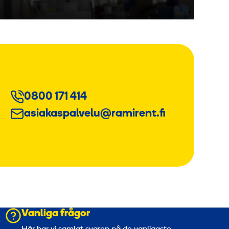
0800 171 414
asiakaspalvelu@ramirent.fi
Vanliga frågor