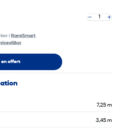
tta innehåll.
 cookie settings
iser i
RamiSmart
vicevillkor
 en offert
mation
7,25 m
3,45 m