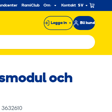
econdary
undcenter
RamiClub
Om oss
Kontakt
SV
Undermeny
Logga in
Bli kund
smodul och
rknadsföringscookies för att se
: 3632610