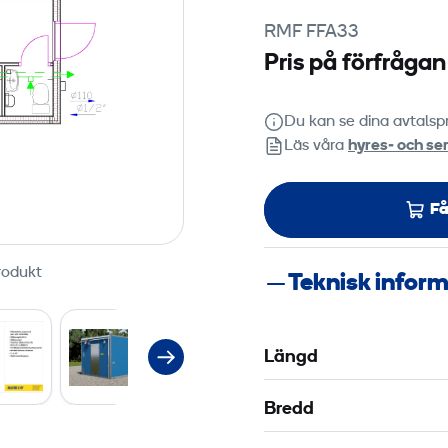
de
RMF FFA33
Pris på förfrågan
Change
Du kan se dina avtalspr
Läs våra
hyres‑ och ser
Få
rodukt
Teknisk infor
Längd
Bredd