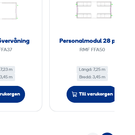
a
r
p
s
p
o
h
n
u
a
övervåning
Personalmodul 28 pers.
s
l
FFA37
RMF FFA50
/
m
ö
o
v
d
 7,23 m
Längd: 7,25 m
 3,45 m
e
Bredd: 3,45 m
u
r
l
v
2
arukorgen
Till varukorgen
å
8
n
i
p
n
e
g
r