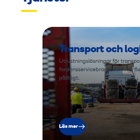
Transport och log
Utrustningslösningar för transport
fordonsservicebranschen. Hyr fl
pålitligt.
Läs mer