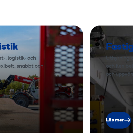
istik
Fasti
-, logistik- och
Uthyrning a
exibelt, snabbt och
och flexibe
och uppvär
Läs mer