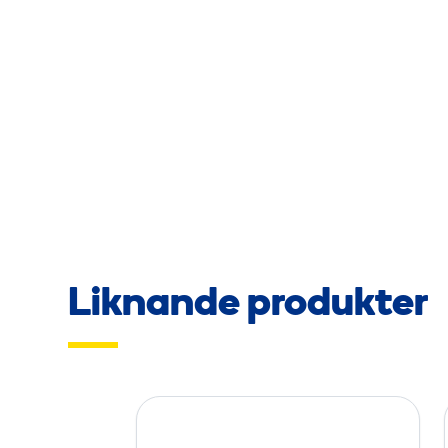
Liknande produkter
K
o