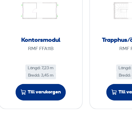
n
t
o
r
s
Kontorsmodul
Trapphus/
m
RMF FFA11B
RMF 
o
d
u
Längd: 7,23 m
Längd:
Bredd: 3,45 m
l
Bredd:
Till varukorgen
Till v