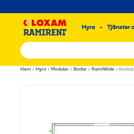
Hoppa
till
Main
innehållet
Hyra
Tjänster 
Undermeny
Hem
Hyra
Moduler
Bodar
RamiWide
Konto