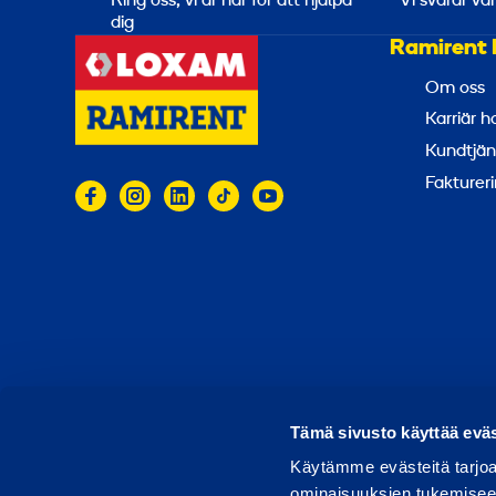
Ring oss, vi är här för att hjälpa
Vi svarar va
dig
Ramirent 
Om oss
Karriär 
Kundtjän
Faktureri
© 2026 Ramirent
Användarvillkor
Integritets
R
Tämä sivusto käyttää eväs
Käytämme evästeitä tarjoa
ominaisuuksien tukemisee