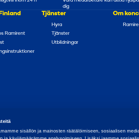
nligtvis inom 24 h
Våra medarbetare kan alltid hjälp
dig
Finland
Tjänster
Om konc
Hyra
Ramire
hos Ramirent
Tjänster
st
Utbildningar
ngsinstruktioner
apportera missbruk
Rapportera ett säkerhetsproblem
Hant
teitä
mamme sisällön ja mainosten räätälöimiseen, sosiaalisen medi
n ja kävijämäärämme analysoimiseen. Lisäksi jaamme sosiaali