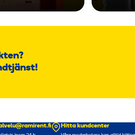
kten?
ndtjänst!
alvelu@ramirent.fi
Hitta kundcenter