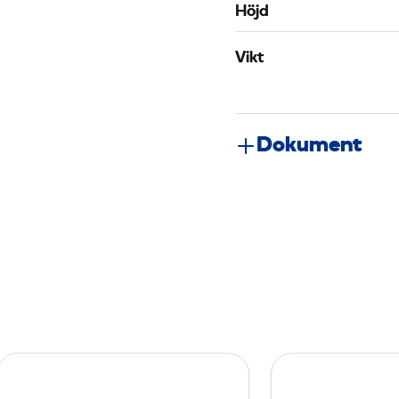
Höjd
Vikt
Dokument
K
o