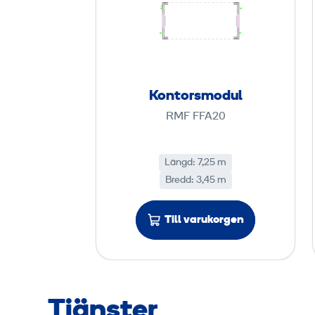
n
t
o
r
s
Kontorsmodul
m
RMF FFA20
o
d
u
Längd: 7,25 m
Bredd: 3,45 m
l
Till varukorgen
Tjänster