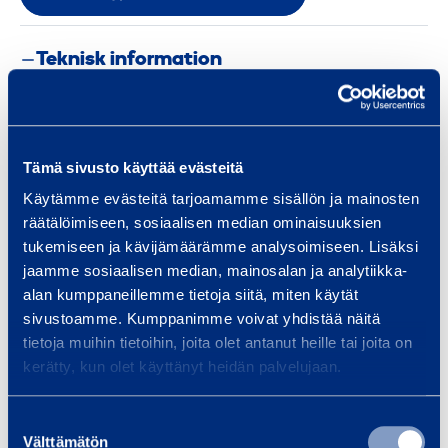
Teknisk information
Vikt
37 kg
Tämä sivusto käyttää evästeitä
Effekt
3,4 kW
Käytämme evästeitä tarjoamamme sisällön ja mainosten
räätälöimiseen, sosiaalisen median ominaisuuksien
Höjd
0,7 m
tukemiseen ja kävijämäärämme analysoimiseen. Lisäksi
jaamme sosiaalisen median, mainosalan ja analytiikka-
Bredd
0,4 m
alan kumppaneillemme tietoja siitä, miten käytät
sivustoamme. Kumppanimme voivat yhdistää näitä
Längd
0,46 m
tietoja muihin tietoihin, joita olet antanut heille tai joita on
kerätty, kun olet käyttänyt heidän palvelujaan.
Drift
El
Suostumuksen
Välttämätön
Maxtryck
210 bar
valinta