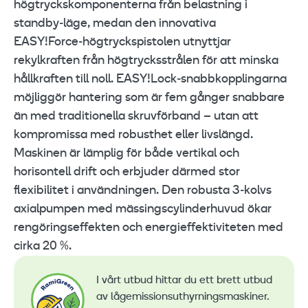
högtryckskomponenterna från belastning i
standby‑läge, medan den innovativa
EASY!Force‑högtryckspistolen utnyttjar
rekylkraften från högtrycksstrålen för att minska
hållkraften till noll. EASY!Lock‑snabbkopplingarna
möjliggör hantering som är fem gånger snabbare
än med traditionella skruvförband – utan att
kompromissa med robusthet eller livslängd.
Maskinen är lämplig för både vertikal och
horisontell drift och erbjuder därmed stor
flexibilitet i användningen. Den robusta 3‑kolvs
axialpumpen med mässingscylinderhuvud ökar
rengöringseffekten och energieffektiviteten med
cirka 20 %.
I vårt utbud hittar du ett brett utbud
av lågemissionsuthyrningsmaskiner.