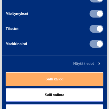
Mieltymykset
Dokument
Tilastot
Liknande produkter
Markkinointi
Näytä tiedot
H
ö
Salli kaikki
g
t
r
Salli valinta
y
c