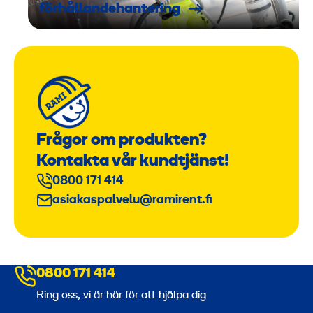
förhållandehantering
Frågor om produkten?
Kontakta vår kundtjänst!
0800 171 414
asiakaspalvelu@ramirent.fi
0800 171 414
Ring oss, vi är här för att hjälpa dig