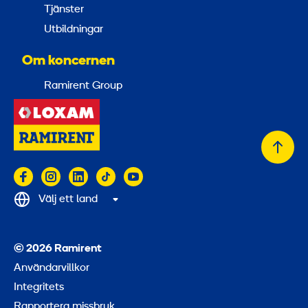
Tjänster
Utbildningar
Om koncernen
Ramirent Group
Tillb
till
topp
Välj ett land
© 2026 Ramirent
Användarvillkor
Integritets
Rapportera missbruk