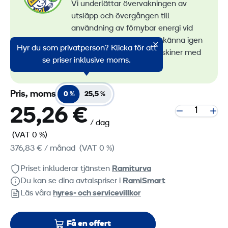
Vi underlättar övervakningen av
utsläpp och övergången till
användning av förnybar energi vid
maskinuthyrning. Du kan känna igen
Hyr du som privatperson? Klicka för att
alla våra lågemissionsmaskiner med
se priser inklusive moms.
RamiGreen-märket
.
Pris, moms
0 %
25,5 %
25,26 €
/ dag
(VAT 0 %)
376,83 €
/ månad
(VAT 0 %)
Priset inkluderar tjänsten
Ramiturva
Du kan se dina avtalspriser i
RamiSmart
Läs våra
hyres‑ och servicevillkor
Få en offert