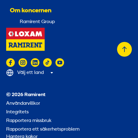
Om koncernen
Ramirent Group
Tillb
till
topp
Välj ett land
© 2026 Ramirent
Användarvillkor
Integritets
Rapportera missbruk
Rapportera ett säkerhetsproblem
Hantera kakor