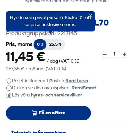
Specificerad eller motsvarande produkt
Hyr du som privatperson? Klicka för att
Planeringsskopa Volvo L70
se priser inklusive moms.
Produktgruppskod: 2217145
Pris, moms
0 %
25,5 %
11,45 €
/ dag
(VAT 0 %)
267,55 €
/ månad
(VAT 0 %)
Priset inkluderar tjänsten
Ramiturva
Du kan se dina avtalspriser i
RamiSmart
Läs våra
hyres‑ och servicevillkor
Få en offert