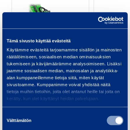
n
i
v
e
r
Tämä sivusto käyttää evästeitä
s
Universalskopa
Släntsk
Käytämme evästeitä tarjoamamme sisällön ja mainosten
a
KX
räätälöimiseen, sosiaalisen median ominaisuuksien
l
tukemiseen ja kävijämäärämme analysoimiseen. Lisäksi
s
Fäste: Avant
Vikt
jaamme sosiaalisen median, mainosalan ja analytiikka-
k
Vikt: 73 kg
Bred
alan kumppaneillemme tietoja siitä, miten käytät
o
sivustoamme. Kumppanimme voivat yhdistää näitä
3,55 €
4,15 €
/ dag
(VAT 0 %)
/ 
p
tietoja muihin tietoihin, joita olet antanut heille tai joita on
kerätty, kun olet käyttänyt heidän palvelujaan.
a
Till varukorgen
Till
Suostumuksen
Välttämätön
valinta