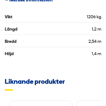
Teknisk information
Vikt
1206 kg
Längd
1,2 m
Bredd
2,54 m
Höjd
1,4 m
Liknande produkter
U