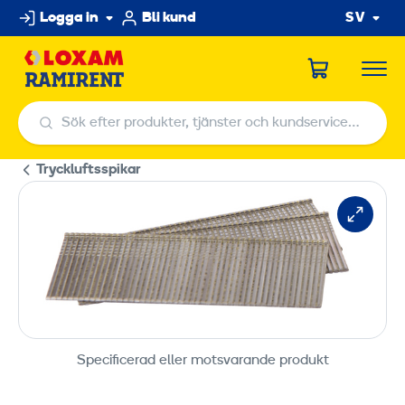
Hoppa
Logga in
Bli kund
SV
till
innehållet
Sök efter produkter, tjänster och kundservicecenter
Sök efter produkter, tjänster och kundservicecenter
Tryckluftsspikar
Specificerad eller motsvarande produkt