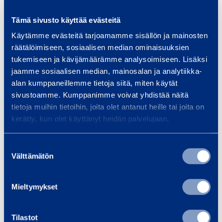
Läs mer
Läs 
Tämä sivusto käyttää evästeitä
Käytämme evästeitä tarjoamamme sisällön ja mainosten
räätälöimiseen, sosiaalisen median ominaisuuksien
tukemiseen ja kävijämäärämme analysoimiseen. Lisäksi
Träningar
jaamme sosiaalisen median, mainosalan ja analytiikka-
Se alla utbildningar
alan kumppaneillemme tietoja siitä, miten käytät
sivustoamme. Kumppanimme voivat yhdistää näitä
tietoja muihin tietoihin, joita olet antanut heille tai joita on
kerätty, kun olet käyttänyt heidän palvelujaan.
F
ö
Suostumuksen
r
Välttämätön
valinta
s
D
t
a
Mieltymykset
a
m
h
m
j
b
Tilastot