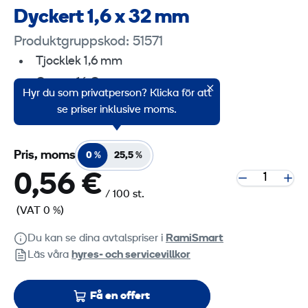
Dyckert 1,6 x 32 mm
Produktgruppskod: 51571
Tjocklek 1,6 mm
Gauge 16 Ga
Hyr du som privatperson? Klicka för att
Längd 32 mm
se priser inklusive moms.
Pris, moms
0 %
25,5 %
0,56 €
/ 100 st.
(VAT 0 %)
Du kan se dina avtalspriser i
RamiSmart
Läs våra
hyres‑ och servicevillkor
Få en offert