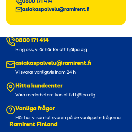
0800 171 414
asiakaspalvelu@ramirent.fi
0800 171 414
Ring oss, vi är här för att hjälpa dig
asiakaspalvelu@ramirent.fi
Vi svarar vanligtvis inom 24 h
Hitta kundcenter
Våra medarbetare kan alltid hjälpa dig
Vanliga frågor
Här har vi samlat svaren på de vanligaste frågorna
Ramirent Finland