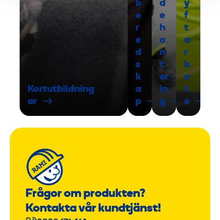
b
d
y
e
e
f
r
h
t
e
a
a
d
n
r
s
t
b
k
er
e
Kortutbildning
a
in
t
ar
p
g
e
Frågor om produkten?
Kontakta vår kundtjänst!