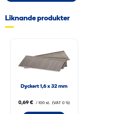
Liknande produkter
D
y
c
k
e
r
t
Dyckert 1,6 x 32 mm
1
,
0,69 €
/ 100 st.
(VAT 0 %)
6