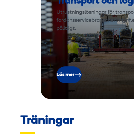
Transport och log
Utrustningslösningar för transport
fordonsservicebranschen. Hyr fl
pålitligt.
Läs mer
Träningar