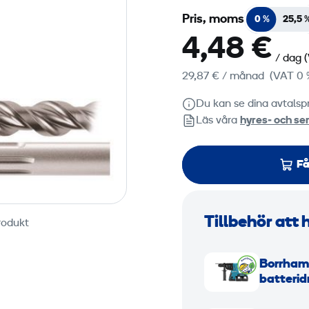
Pris, moms
0 %
25,5 
4,48 €
/ dag
29,87 €
/ månad
(VAT 0 
Du kan se dina avtalspr
Läs våra
hyres‑ och ser
Få
Tillbehör att 
rodukt
B
Borrhamm
o
batterid
r
r
B