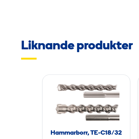
Liknande produkter
H
a
m
m
a
r
b
Hammarborr, TE-C18/32
o