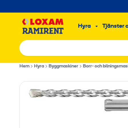
Hoppa
till
Main
innehållet
Hyra
Tjänster 
Undermeny
Hem
Hyra
Byggmaskiner
Borr- och bilningsmas