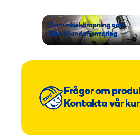
Dammbekämpning och
förhållandehantering
Frågor om produ
Kontakta vår ku