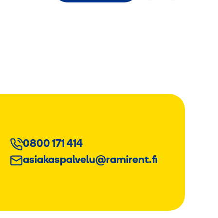
0800 171 414
asiakaspalvelu@ramirent.fi