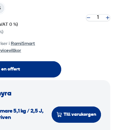
%
(VAT 0 %)
%)
iser i
RamiSmart
vicevillkor
 en offert
hyra
are 5,1 kg / 2,5 J,
Till varukorgen
riven