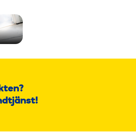
kten?
ndtjänst!