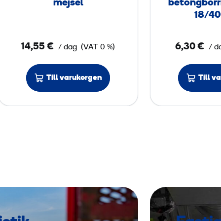
mejsel
betongborr
ö
18/4
r
p
14,55 €
6,30 €
/ dag
(VAT 0 %)
/ d
n
e
u
Till varukorgen
Till v
m
a
t
i
s
k
m
e
j
s