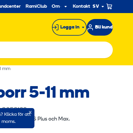
econdary
undcenter
RamiClub
Om oss
Kontakt
SV
Undermeny
Logga in
Bli kund
11 mm
borr 5-11 mm
: 8053122
 Klicka för att
m (20309). SDS Plus och Max.
ve moms.