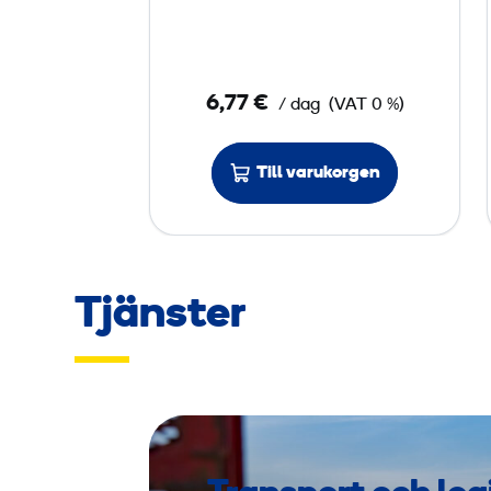
r
r
,
6,77 €
/ dag
(VAT 0 %)
T
E
-
Till varukorgen
C
1
8
/
Tjänster
3
2