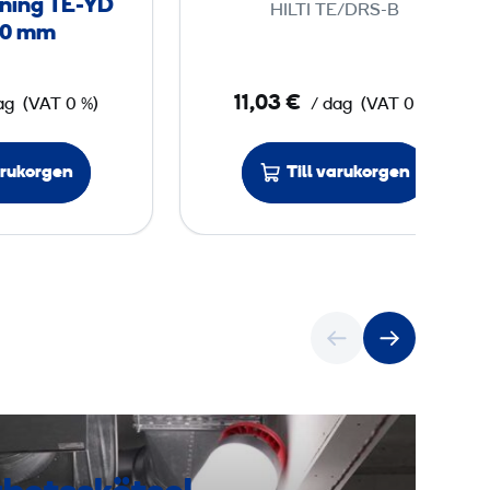
ning TE-YD
HILTI TE/DRS-B
ö
r
00 mm
r
e
b
n
11,03 €
ag
(VAT 0 %)
/ dag
(VAT 0 %)
e
h
t
e
o
t
arukorgen
Till varukorgen
n
g
b
o
r
r
n
i
n
g