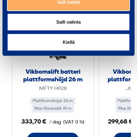
Salli kaikki
V
Salli valinta
i
k
Kiellä
b
o
m
s
Vikbomslift batteri
Vikbomsl
l
plattformshöjd 26 m
plattform
i
NIFTY HR28
JLG
f
t
Plattformshöjd: 26 m
Plattform
Max Räckvidd: 19 m
b
Max Räckv
a
333,70 €
299,68 €
/ dag
(VAT 0 %)
t
t