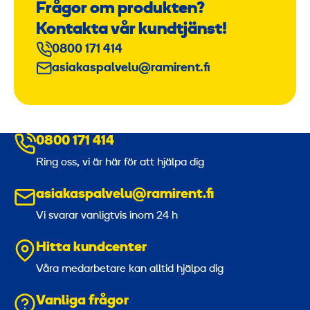
Frågor om produkten?
Kontakta vår kundtjänst!
0800 171 414
asiakaspalvelu@ramirent.fi
0800 171 414
Ring oss, vi är här för att hjälpa dig
asiakaspalvelu@ramirent.fi
Vi svarar vanligtvis inom 24 h
Hitta kundcenter
Våra medarbetare kan alltid hjälpa dig
Vanliga frågor