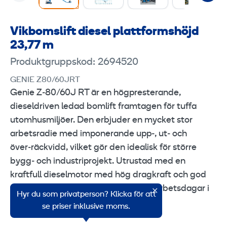
Vikbomslift diesel plattformshöjd
23,77 m
Produktgruppskod: 2694520
GENIE Z80/60JRT
Genie Z‑80/60J RT är en högpresterande,
dieseldriven ledad bomlift framtagen för tuffa
utomhusmiljöer. Den erbjuder en mycket stor
arbetsradie med imponerande upp‑, ut‑ och
över‑räckvidd, vilket gör den idealisk för större
bygg‑ och industriprojekt. Utrustad med en
kraftfull dieselmotor med hög dragkraft och god
terrängförmåga – perfekt för långa arbetsdagar i
Hyr du som privatperson? Klicka för att
krävande miljöer.
se priser inklusive moms.