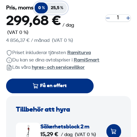
Pris, moms
0 %
25,5 %
299,68 €
/ dag
(VAT 0 %)
4 856,37 €
/ månad
(VAT 0 %)
Priset inkluderar tjänsten
Ramiturva
Du kan se dina avtalspriser i
RamiSmart
Läs våra
hyres‑ och servicevillkor
Få en offert
Tillbehör att hyra
S
Säkerhetsblock 2 m
ä
15,29 €
/ dag
(VAT 0 %)