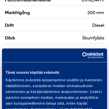
Plattformsdimensioner
0,91x2,44 m
3
0
Markfrigång
300 mm
m
X
Drift
Diesel
Däck
Skumfyllda
Bränsletankvolym
133 l
Bränsleförbrukning
13 l/h
Tämä sivusto käyttää evästeitä
Plattform längd
0,91 m
Käytämme evästeitä tarjoamamme sisällön ja mainosten
räätälöimiseen, sosiaalisen median ominaisuuksien
Plattform bredd
2,44 m
tukemiseen ja kävijämäärämme analysoimiseen. Lisäksi
jaamme sosiaalisen median, mainosalan ja analytiikka-
Transportlängd
11,27 m
alan kumppaneillemme tietoja siitä, miten käytät