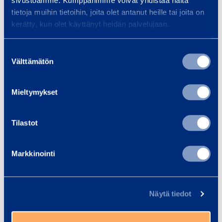
sivustoamme. Kumppanimme voivat yhdistää näitä
Transportbredd
2,49 m
tietoja muihin tietoihin, joita olet antanut heille tai joita on
kerätty, kun olet käyttänyt heidän palvelujaan.
Transporthöjd
3 m
Suostumuksen
Välttämätön
Längd
9,14 m
valinta
Bredd
2,49 m
Mieltymykset
Höjd
3 m
Tilastot
Markkinointi
Säkerhet
Näytä tiedot
Liknande produkter