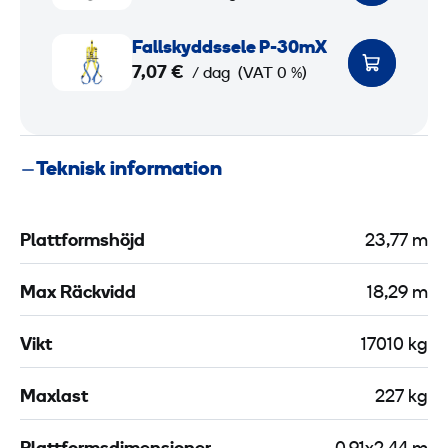
k
e
F
Fallskyddssele P-30mX
r
a
7,07 €
/ dag
(VAT 0 %)
h
l
e
l
t
s
Teknisk information
s
k
b
y
l
d
Plattformshöjd
23,77 m
o
d
c
s
Max Räckvidd
18,29 m
k
s
2
e
Vikt
17010 kg
l
m
e
Maxlast
227 kg
P
-