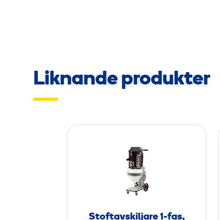
Liknande produkter
S
t
o
f
t
a
v
Stoftavskiljare 1-fas,