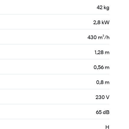
42 kg
2,8 kW
430 m³/h
1,28 m
0,56 m
0,8 m
230 V
65 dB
H