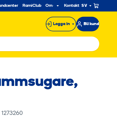
econdary
undcenter
RamiClub
Om oss
Kontakt
SV
Undermeny
Logga in
Bli kund
ammsugare,
: 1273260