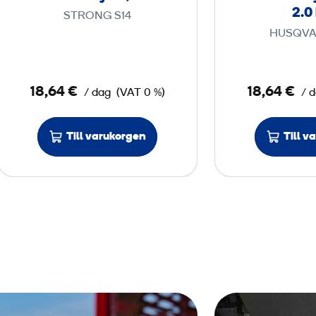
s
2.0
STRONG S14
k
HUSQVA
i
l
j
18,64 €
18,64 €
/ dag
(VAT 0 %)
/ 
a
r
Till varukorgen
Till v
e
,
2
3
0
V