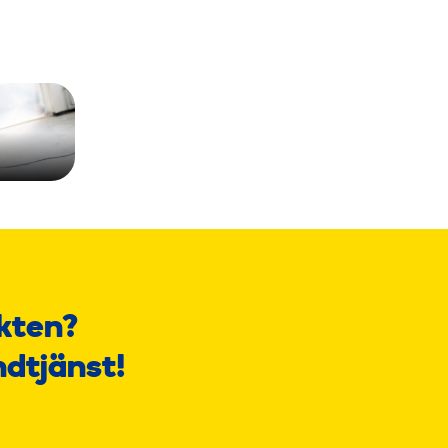
kten?
ndtjänst!