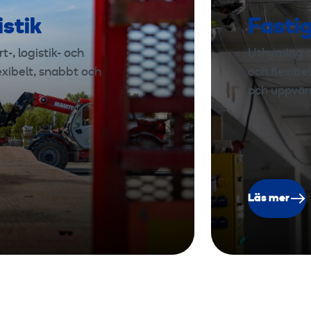
istik
Fasti
-, logistik- och
Uthyrning a
exibelt, snabbt och
och flexibe
och uppvär
Läs mer