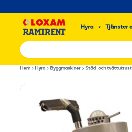
Hoppa
till
Main
innehållet
Hyra
Tjänster 
Undermeny
Hem
Hyra
Byggmaskiner
Städ- och tvättutrust