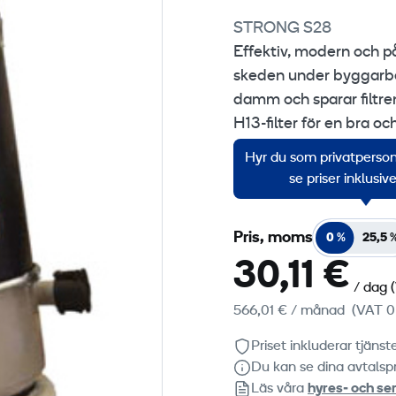
STRONG S28
Effektiv, modern och 
skeden under byggarbetet
damm och sparar filtre
H13-filter för en bra o
filterrengöringssyste
Hyr du som privatperson?
Rätt val vid städning av
se priser inklusi
Pris, moms
0 %
25,5 
30,11 €
/ dag
566,01 €
/ månad
(VAT 0
Priset inkluderar tjäns
Du kan se dina avtalspr
Läs våra
hyres‑ och ser