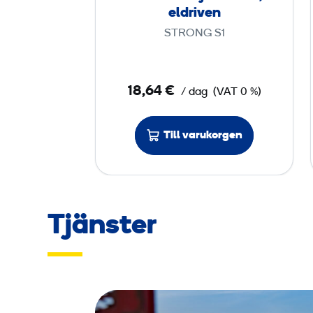
s
eldriven
k
STRONG S1
i
l
j
18,64 €
/ dag
(VAT 0 %)
a
r
Till varukorgen
e
1
-
f
a
Tjänster
s
,
e
l
d