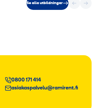
Se alla utbildningar
0800 171 414
asiakaspalvelu@ramirent.fi