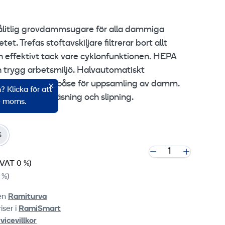
pålitlig grovdammsugare för alla dammiga
. Trefas stoftavskiljare filtrerar bort allt
n effektivt tack vare cyklonfunktionen. HEPA
ch trygg arbetsmiljö. Halvautomatiskt
m och Longopacpåse för uppsamling av damm.
 Klicka för att
 större ytor, fräsning och slipning.
ve moms.
%
(VAT 0 %)
 %)
ten
Ramiturva
iser i
RamiSmart
vicevillkor