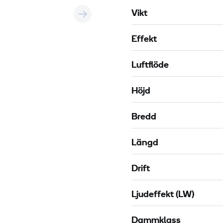
a
t
Vikt
s
e
s
r
Effekt
e
H
t
1
Luftflöde
t
3
e
Höjd
n
Bredd
Längd
Drift
Ljudeffekt (LW)
Dammklass