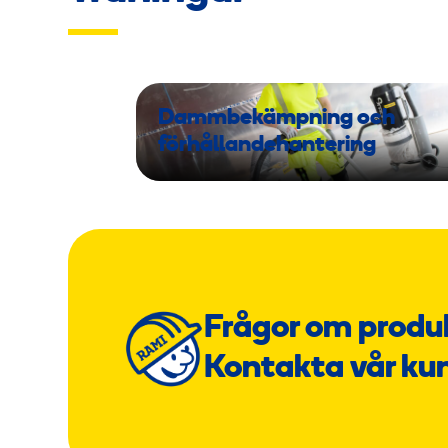
Dammbekämpning och
förhållandehantering
Frågor om produ
Kontakta vår ku