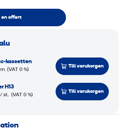
 en offert
salu
c-kassetten
Till varukorgen
 m
(VAT 0 %)
er H13
Till varukorgen
/ st.
(VAT 0 %)
mation