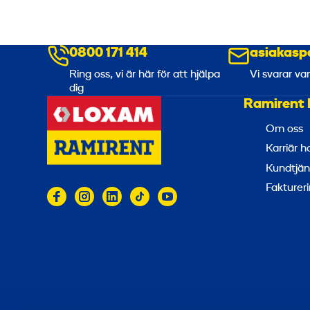
0800 171 414
asiakasp
Ring oss, vi är här för att hjälpa
Vi svarar va
dig
Ramirent 
Om oss
Karriär 
Kundtjän
Faktureri