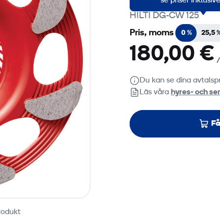
se priser inklusi
HILTI DG-CW 125
Pris, moms
0 %
25,5 
180,00 €
/
Du kan se dina avtalspr
Läs våra
hyres‑ och ser
Få
rodukt