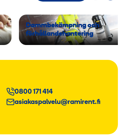
Dammbekämpning och
förhållandehantering
0800 171 414
asiakaspalvelu@ramirent.fi