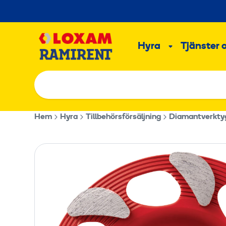
Hoppa
till
Main
innehållet
Hyra
Tjänster 
Undermeny
Hem
Hyra
Tillbehörsförsäljning
Diamantverkty