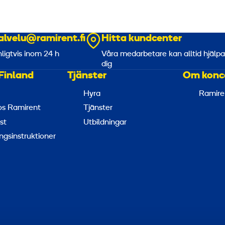
alvelu@ramirent.fi
Hitta kundcenter
nligtvis inom 24 h
Våra medarbetare kan alltid hjälp
dig
Finland
Tjänster
Om konc
Hyra
Ramire
hos Ramirent
Tjänster
st
Utbildningar
ngsinstruktioner