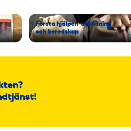
Första hjälpen-utbildning
och beredskap
kten?
ndtjänst!