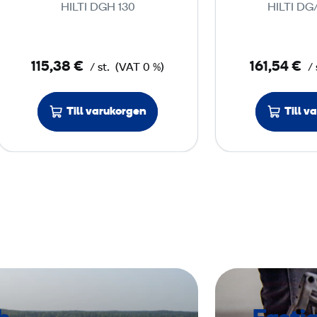
HILTI DGH 130
HILTI DG
l
d
i
115,38 €
161,54 €
/ st.
(VAT 0 %)
/ 
a
m
Till varukorgen
a
Till v
n
t
s
l
i
p
s
k
å
l