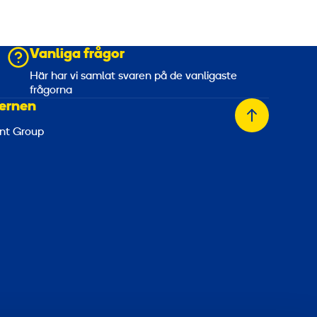
Vanliga frågor
a
Här har vi samlat svaren på de vanligaste
frågorna
ernen
Tillbaka
nt Group
till
toppen