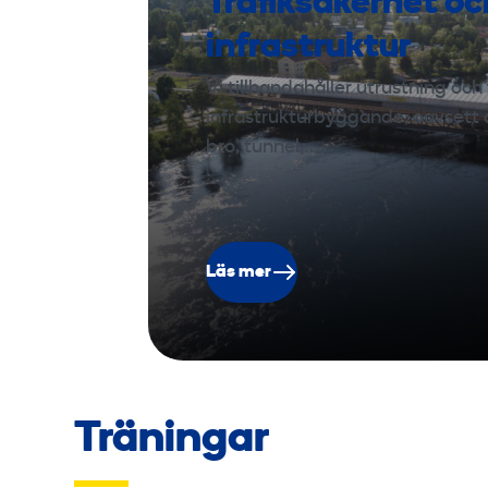
Trafiksäkerhet oc
infrastruktur
Vi tillhandahåller utrustning och 
infrastrukturbyggande, oavsett o
bro, tunnel,…
Läs mer
Träningar