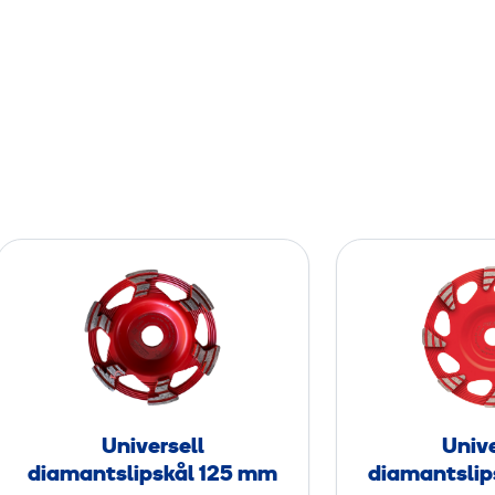
U
n
i
v
e
r
s
Universell
Unive
e
diamantslipskål 125 mm
diamantslip
l