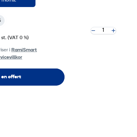
ve moms.
%
 st.
(VAT 0 %)
iser i
RamiSmart
vicevillkor
 en offert