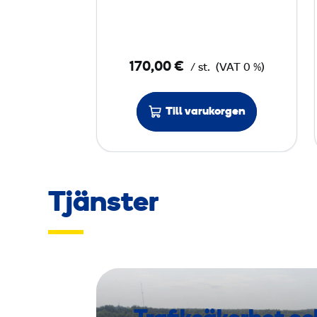
i
p
s
170,00 €
/ st.
(VAT 0 %)
k
å
Till varukorgen
l
1
2
5
Tjänster
m
m