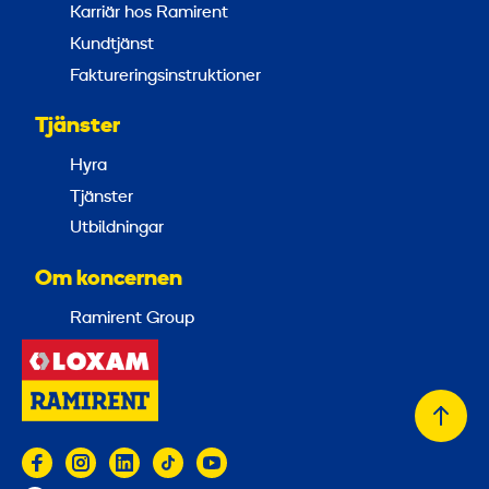
Karriär hos Ramirent
Kundtjänst
Faktureringsinstruktioner
Tjänster
Hyra
Tjänster
Utbildningar
Om koncernen
Ramirent Group
Tillb
till
topp