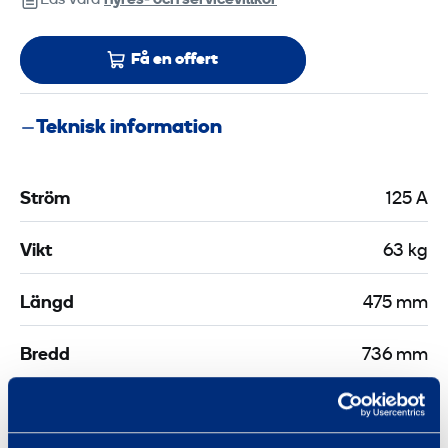
Läs våra
hyres‑ och servicevillkor
Få en offert
Teknisk information
Ström
125 A
Vikt
63 kg
Längd
475 mm
Bredd
736 mm
Höjd
880 mm