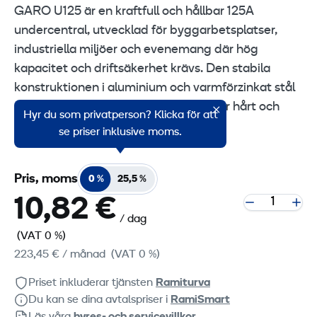
GARO U125 är en kraftfull och hållbar 125A
undercentral, utvecklad för byggarbetsplatser,
industriella miljöer och evenemang där hög
kapacitet och driftsäkerhet krävs. Den stabila
konstruktionen i aluminium och varmförzinkat stål
gör centralen mycket tålig även under hårt och
Hyr du som privatperson? Klicka för att
långvarigt bruk.
se priser inklusive moms.
Pris, moms
0 %
25,5 %
10,82 €
/ dag
(VAT 0 %)
223,45 €
/ månad
(VAT 0 %)
Priset inkluderar tjänsten
Ramiturva
Du kan se dina avtalspriser i
RamiSmart