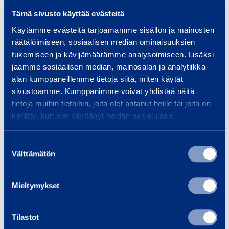
Tämä sivusto käyttää evästeitä
Dokument
Käytämme evästeitä tarjoamamme sisällön ja mainosten
räätälöimiseen, sosiaalisen median ominaisuuksien
tukemiseen ja kävijämäärämme analysoimiseen. Lisäksi
jaamme sosiaalisen median, mainosalan ja analytiikka-
Liknande produkter
alan kumppaneillemme tietoja siitä, miten käytät
sivustoamme. Kumppanimme voivat yhdistää näitä
tietoja muihin tietoihin, joita olet antanut heille tai joita on
kerätty, kun olet käyttänyt heidän palvelujaan.
U
n
Suostumuksen
d
Välttämätön
valinta
e
r
Mieltymykset
c
e
Undercentral 125A
Underce
Tilastot
n
SATEMA SF125/3122-
SATEMA SF