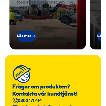
fordonsservicebranschen. Hyr
flexi
flexibelt, snabbt och pålitligt.
småu
och 
när
Läs mer
Läs 
Frågor om produkten?
Kontakta vår kundtjänst!
0800 171 414