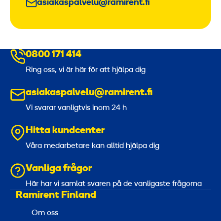
asiakaspalvelu@ramirent.fi
0800 171 414
Ring oss, vi är här för att hjälpa dig
asiakaspalvelu@ramirent.fi
Vi svarar vanligtvis inom 24 h
Hitta kundcenter
Våra medarbetare kan alltid hjälpa dig
Vanliga frågor
Här har vi samlat svaren på de vanligaste frågorna
Ramirent Finland
Om oss