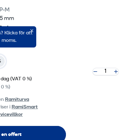
tta innehåll.
P-M
n 5 mm
 cookie settings
60×4 mm
 Klicka för att
n R10 – R300
ve moms.
%
 dag
(VAT 0 %)
 0 %)
ten
Ramiturva
iser i
RamiSmart
vicevillkor
 en offert