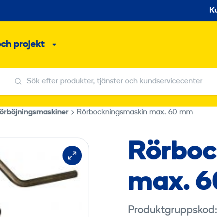
S
K
och projekt
Undermeny
Sök efter produkter, tjänster och kundservicecenter
Sök efter produkter, tjänster och kundservicecenter
örböjningsmaskiner
Rörbockningsmaskin max. 60 mm
Rörboc
max. 
Du måste acceptera ma
Produktgruppskod: