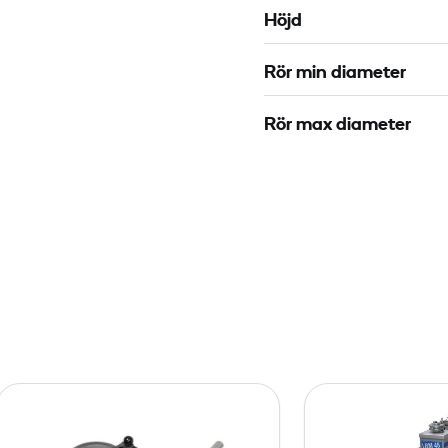
1
"
Höjd
9
R
0
1
Rör min diameter
3
0
Rör max diameter
E
l