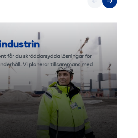
g
s
m
a
s
industrin
k
i
nt får du skräddarsydda lösningar för
n
nderhåll. Vi planerar tillsammans med