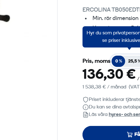
de
ERCOLINA TB050EDT
Min. rör dimensio
Change
Kapacitet max Ø 
Hyr du som privatperson?
Bockningradie frå
se priser inklusi
Pris, moms
0 %
25,5 
136,30 €
/
1 538,38 €
/ månad
(VAT
Priset inkluderar tjäns
Du kan se dina avtalspr
Läs våra
hyres‑ och ser
Få