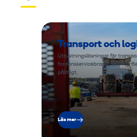
Transport och log
Utrustningslösningar för transport
fordonsservicebranschen. Hyr fl
pålitligt.
Läs mer