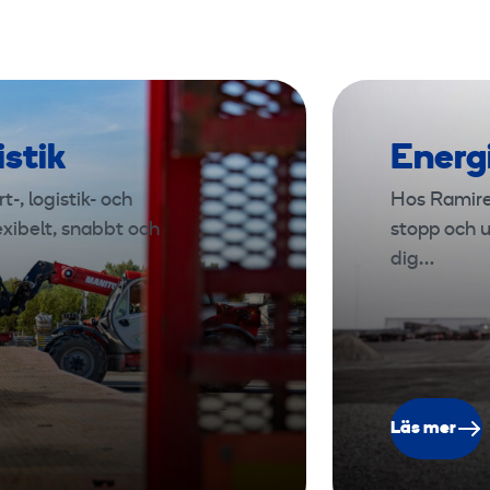
istik
Energ
-, logistik- och
Hos Ramire
exibelt, snabbt och
stopp och u
dig…
Läs mer