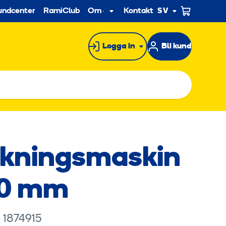
econdary
undcenter
RamiClub
Om oss
Kontakt
SV
Undermeny
Logga in
Bli kund
kningsmaskin
60 mm
rknadsföringscookies för att se
 1874915