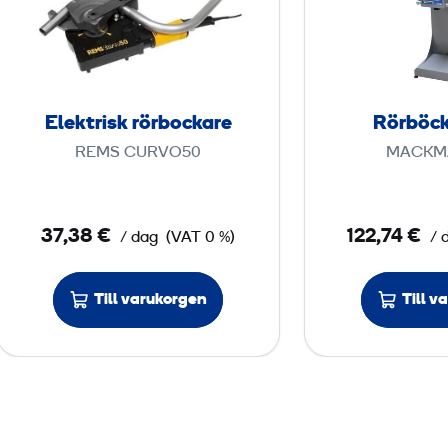
e
k
t
r
i
Elektrisk rörbockare
Rörböc
s
REMS CURVO50
MACKM
k
r
ö
37,38 €
122,74 €
/ dag
(VAT 0 %)
/ 
r
b
o
Till varukorgen
Till v
c
k
a
r
e