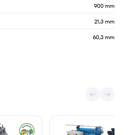
900 mm
21,3 mm
60,3 mm
R
E
ö
l