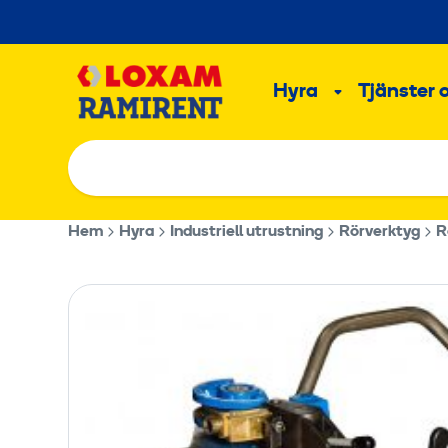
Hoppa
till
Main
innehållet
Hyra
Tjänster 
Undermeny
Hem
Hyra
Industriell utrustning
Rörverktyg
R