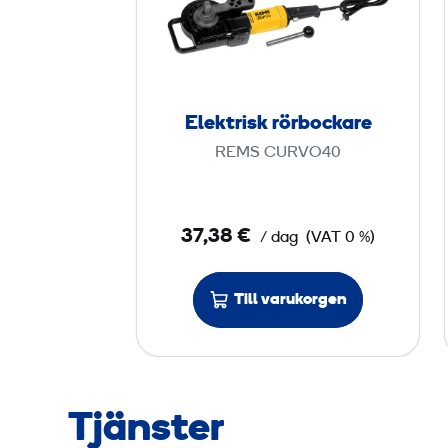
e
k
t
r
i
Elektrisk rörbockare
s
REMS CURVO40
k
r
ö
37,38 €
/ dag
(VAT 0 %)
r
b
o
Till varukorgen
c
k
a
r
Tjänster
e