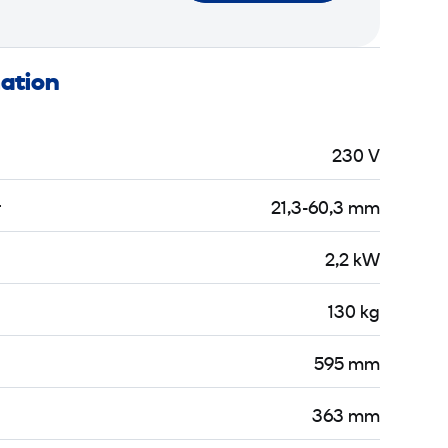
mation
230 V
r
21,3-60,3 mm
2,2 kW
130 kg
595 mm
363 mm