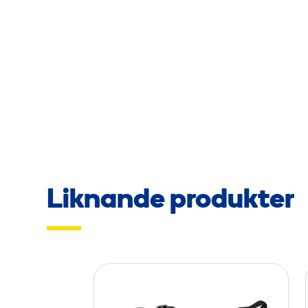
Liknande produkter
E
l