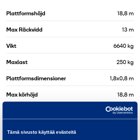
s
t
Plattformshöjd
18,8 m
e
s
l
b
Max Räckvidd
13 m
e
l
P
o
Vikt
6640 kg
-
c
3
k
Maxlast
250 kg
0
2
m
Plattformsdimensioner
1,8x0,8 m
X
m
Max körhöjd
18,8 m
Arbetshöjd
20,8 m
Däck
Non-marking
Tämä sivusto käyttää evästeitä