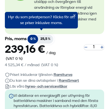
utsläpp och övergången till
användning av förnybar energi vid
maskinuthyrning. Du kan känna igen
Hyr du som privatperson? Klicka för att
alla våra lågemissionsmaskiner med
se priser inklusive moms.
RamiGreen-märket
.
Pris, moms
0 %
25,5 %
239,16 €
/ dag
(VAT 0 %)
4 525,34 €
/ månad
(VAT 0 %)
Priset inkluderar tjänsten
Ramiturva
Du kan se dina avtalspriser i
RamiSmart
Läs våra
hyres‑ och servicevillkor
Vi debiterar en energiavgift per uthyrning för
batteridrivna maskiner i samband med den första
hyresfakturan. Batteridrivna och hybridliftar: 8,10