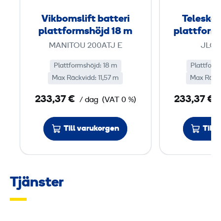
s
Vikbomslift batteri
Teleskop
l
plattformshöjd 18 m
plattform
i
MANITOU 200ATJ E
JLG 
f
t
Plattformshöjd: 18 m
Plattform
Max Räckvidd: 11,57 m
b
Max Räckv
a
233,37 €
233,37 €
/ dag
(VAT 0 %)
t
t
Till varukorgen
Till
e
r
i
p
Tjänster
l
a
t