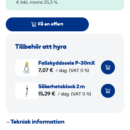
€ inkl. moms 25,5 %.
Få en offert
Tillbehör att hyra
F
Fallskyddssele P-30mX
a
7,07 €
/ dag
(VAT 0 %)
l
l
S
Säkerhetsblock 2 m
s
ä
15,29 €
/ dag
(VAT 0 %)
k
k
y
e
d
r
Teknisk information
d
h
s
e