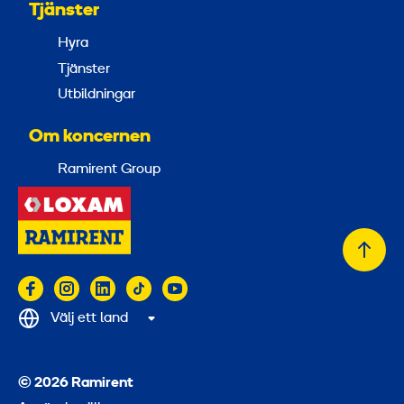
Tjänster
Hyra
Tjänster
Utbildningar
Om koncernen
Ramirent Group
Tillb
till
topp
Välj ett land
© 2026 Ramirent