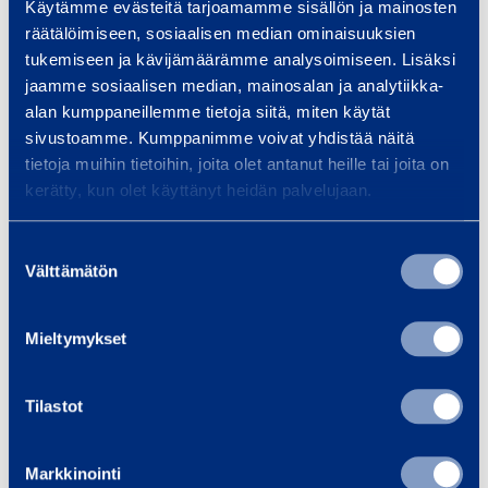
Käytämme evästeitä tarjoamamme sisällön ja mainosten
Drift
Batteri
räätälöimiseen, sosiaalisen median ominaisuuksien
tukemiseen ja kävijämäärämme analysoimiseen. Lisäksi
Drift/styrning
2WD/2WS
jaamme sosiaalisen median, mainosalan ja analytiikka-
alan kumppaneillemme tietoja siitä, miten käytät
Plattform längd
1,8 m
sivustoamme. Kumppanimme voivat yhdistää näitä
tietoja muihin tietoihin, joita olet antanut heille tai joita on
Plattform bredd
0,8 m
kerätty, kun olet käyttänyt heidän palvelujaan.
Transportlängd
5,47 m
Suostumuksen
Välttämätön
valinta
Transportbredd
2,27 m
Mieltymykset
Transporthöjd
2,18 m
Tilastot
Längd
6,62 m
Bredd
2,27 m
Markkinointi