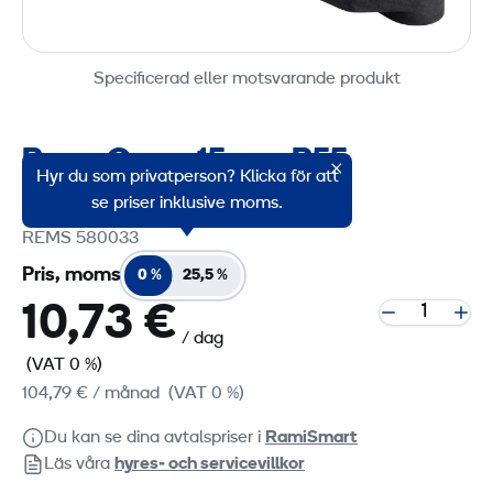
Specificerad eller motsvarande produkt
Rems Curvo 15 mm R55
Hyr du som privatperson? Klicka för att
Produktgruppskod: 8273515
se priser inklusive moms.
REMS 580033
Pris, moms
0 %
25,5 %
10,73 €
/ dag
(VAT 0 %)
104,79 €
/ månad
(VAT 0 %)
Du kan se dina avtalspriser i
RamiSmart
Läs våra
hyres‑ och servicevillkor