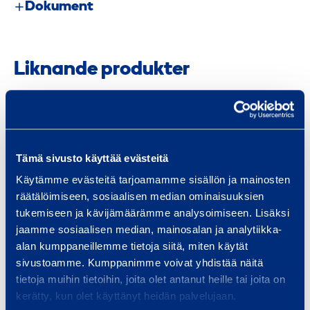
r
Dokument
b
o
c
Liknande produkter
k
a
r
e
R
e
Tämä sivusto käyttää evästeitä
m
Käytämme evästeitä tarjoamamme sisällön ja mainosten
s
räätälöimiseen, sosiaalisen median ominaisuuksien
C
tukemiseen ja kävijämäärämme analysoimiseen. Lisäksi
u
jaamme sosiaalisen median, mainosalan ja analytiikka-
r
alan kumppaneillemme tietoja siitä, miten käytät
Rems Curvo 18 mm
Rems Cu
sivustoamme. Kumppanimme voivat yhdistää näitä
v
R70
tietoja muihin tietoihin, joita olet antanut heille tai joita on
o
REMS 580033
REMS
kerätty, kun olet käyttänyt heidän palvelujaan.
1