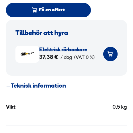
Få en offert
Tillbehör att hyra
E
Elektrisk rörbockare
l
37,38 €
/ dag
(VAT 0 %)
e
k
t
Teknisk information
r
i
s
Vikt
0,5 kg
k
r
ö