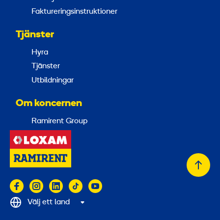
Faktureringsinstruktioner
Tjänster
Hyra
Tjänster
Utbildningar
Om koncernen
Ramirent Group
Tillb
till
topp
Välj ett land