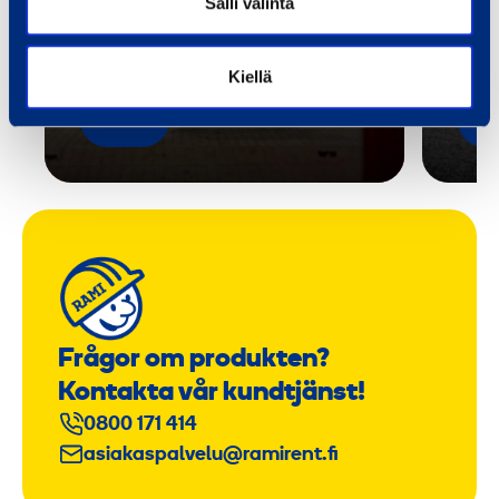
Salli valinta
Kiellä
Läs mer
Läs 
Frågor om produkten?
Kontakta vår kundtjänst!
0800 171 414
asiakaspalvelu@ramirent.fi