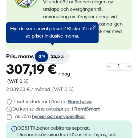
Vi underlättar övervakningen av
utsläpp och övergången till
användning av förnybar energi vid
maskinuthyrning. Du kan känna igen
Hyr du som privatperson? Klicka för att
alla våra lågemissionsmaskiner med
se priser inklusive moms.
RamiGreen-märket
.
Pris, moms
0 %
25,5 %
307,19 €
/ dag
(VAT 0 %)
2 839,33 €
/ månad
(VAT 0 %)
Priset inkluderar tjänsten
Ramiturva
Du kan se dina avtalspriser i
RamiSmart
Läs våra
hyres‑ och servicevillkor
OBS! Tillbehör debiteras separat.
Diamantskärskivan kan köpas eller hyras, och