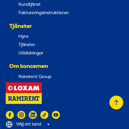
Kundtjänst
Faktureringsinstruktioner
Tjänster
Hyra
Tjänster
Utbildningar
Om koncernen
Ramirent Group
Tillb
till
topp
Välj ett land