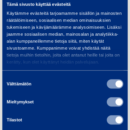
Bredd
590 mm
Tämä sivusto käyttää evästeitä
Käytämme evästeitä tarjoamamme sisällön ja mainosten
Höjd
1220 mm
räätälöimiseen, sosiaalisen median ominaisuuksien
tukemiseen ja kävijämäärämme analysoimiseen. Lisäksi
Arbetsbredd
320 mm
jaamme sosiaalisen median, mainosalan ja analytiikka-
alan kumppaneillemme tietoja siitä, miten käytät
Batterispänning
400 V
sivustoamme. Kumppanimme voivat yhdistää näitä
tietoja muihin tietoihin, joita olet antanut heille tai joita on
kerätty, kun olet käyttänyt heidän palvelujaan.
Säkerhet
Suostumuksen
Välttämätön
valinta
Liknande produkter
Mieltymykset
Tilastot
Y