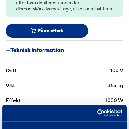
efter hyra debiteras kunden för
diamantskärskivans slitage, vilket är minst 1 mm.
Få en offert
Teknisk information
Drift
400 V
Vikt
365 kg
Effekt
11000 W
Längd
1230 mm