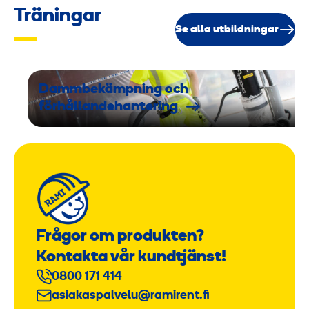
Träningar
Se alla utbildningar
Dammbekämpning och
förhållandehantering
Frågor om produkten?
Kontakta vår kundtjänst!
0800 171 414
asiakaspalvelu@ramirent.fi