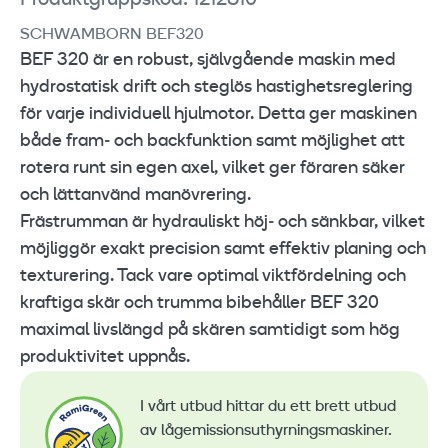
Produktgruppskod: 1212810
SCHWAMBORN BEF320
BEF 320 är en robust, självgående maskin med
hydrostatisk drift och steglös hastighetsreglering
för varje individuell hjulmotor. Detta ger maskinen
både fram‑ och backfunktion samt möjlighet att
rotera runt sin egen axel, vilket ger föraren säker
och lättanvänd manövrering.
Frästrumman är hydrauliskt höj‑ och sänkbar, vilket
möjliggör exakt precision samt effektiv planing och
texturering. Tack vare optimal viktfördelning och
kraftiga skär och trumma bibehåller BEF 320
maximal livslängd på skären samtidigt som hög
produktivitet uppnås.
I vårt utbud hittar du ett brett utbud
av lågemissionsuthyrningsmaskiner.