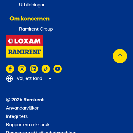
Utbildningar
Om koncernen
Ramirent Group
Tillb
till
topp
Välj ett land
© 2026 Ramirent
Användarvillkor
Integritets
Rapportera missbruk