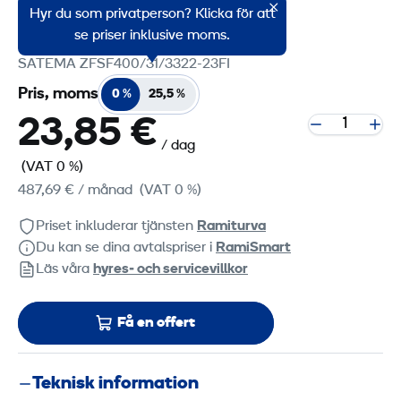
Huvudcentral 400A
Hyr du som privatperson? Klicka för att
Produktgruppskod: 3093330
se priser inklusive moms.
SATEMA ZFSF400/31/3322-23FI
Pris, moms
0 %
25,5 %
23,85 €
/ dag
(VAT 0 %)
487,69 €
/ månad
(VAT 0 %)
Priset inkluderar tjänsten
Ramiturva
Du kan se dina avtalspriser i
RamiSmart
Läs våra
hyres‑ och servicevillkor
Få en offert
Teknisk information