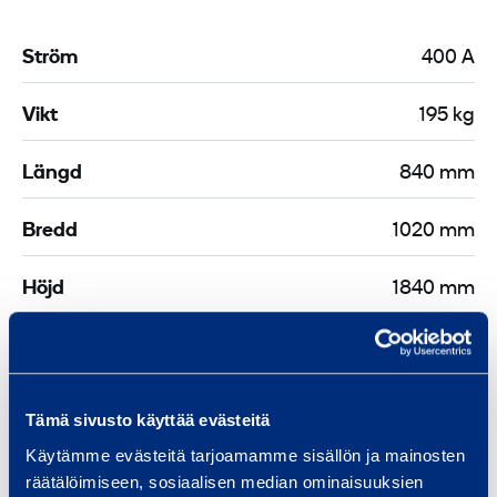
Ström
400 A
Vikt
195 kg
Längd
840 mm
Bredd
1020 mm
Höjd
1840 mm
Liknande produkter
Tämä sivusto käyttää evästeitä
Käytämme evästeitä tarjoamamme sisällön ja mainosten
räätälöimiseen, sosiaalisen median ominaisuuksien