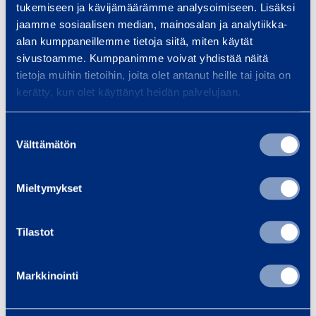
tukemiseen ja kävijämäärämme analysoimiseen. Lisäksi
H
jaamme sosiaalisen median, mainosalan ja analytiikka-
u
alan kumppaneillemme tietoja siitä, miten käytät
v
sivustoamme. Kumppanimme voivat yhdistää näitä
u
tietoja muihin tietoihin, joita olet antanut heille tai joita on
d
kerätty, kun olet käyttänyt heidän palvelujaan.
c
e
Suostumuksen
Huvudcentral 400A
Huvudce
Välttämätön
valinta
n
EL-BJÖRN
VOHEK
t
ZFSF400BCS/31/3322-
r
Mieltymykset
402EN FI
a
l
Tilastot
23,85 €
23,85 €
/ dag
(VAT 0 %)
/
4
0
Markkinointi
Till varukorgen
Till
0
A