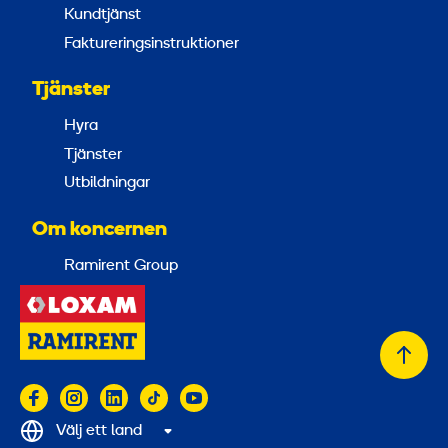
Kundtjänst
Faktureringsinstruktioner
Tjänster
Hyra
Tjänster
Utbildningar
Om koncernen
Ramirent Group
Tillb
till
topp
Välj ett land