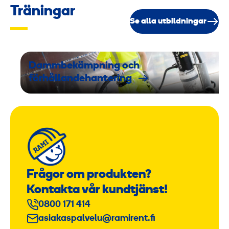
Träningar
Se alla utbildningar
Dammbekämpning och
förhållandehantering
Frågor om produkten?
Kontakta vår kundtjänst!
0800 171 414
asiakaspalvelu@ramirent.fi