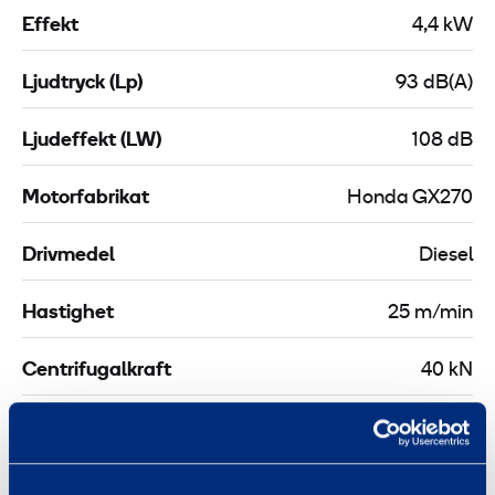
Effekt
4,4 kW
Ljudtryck (Lp)
93 dB(A)
Ljudeffekt (LW)
108 dB
Motorfabrikat
Honda GX270
Drivmedel
Diesel
Hastighet
25 m/min
Centrifugalkraft
40 kN
Längd
0,84 m
Bredd
0,6 m