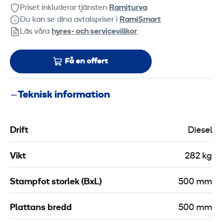
Priset inkluderar tjänsten
Ramiturva
Du kan se dina avtalspriser i
RamiSmart
Läs våra
hyres‑ och servicevillkor
Få en offert
Teknisk information
Drift
Diesel
Vikt
282 kg
Stampfot storlek (BxL)
500 mm
Plattans bredd
500 mm