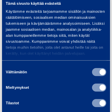
Tämä sivusto käyttää evästeitä
Höjd
1,23 m
Käytämme evästeitä tarjoamamme sisällön ja mainosten
räätälöimiseen, sosiaalisen median ominaisuuksien
tukemiseen ja kävijämäärämme analysoimiseen. Lisäksi
jaamme sosiaalisen median, mainosalan ja analytiikka-
Säkerhet
alan kumppaneillemme tietoja siitä, miten käytät
sivustoamme. Kumppanimme voivat yhdistää näitä
tietoja muihin tietoihin, joita olet antanut heille tai joita on
Dokument
kerätty, kun olet käyttänyt heidän palvelujaan.
Suostumuksen
Välttämätön
valinta
Liknande produkter
Mieltymykset
V
Tilastot
i
b