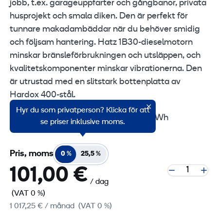
jobb, t.ex. garageuppfarter och gångbanor, privata
husprojekt och smala diken. Den är perfekt för
tunnare makadambäddar när du behöver smidig
och följsam hantering. Hatz 1B30-dieselmotorn
minskar bränsleförbrukningen och utsläppen, och
kvalitetskomponenter minskar vibrationerna. Den
är utrustad med en slitstark bottenplatta av
Hardox 400-stål.
Hyr du som privatperson? Klicka för att
Avgasutsläpp (CO2 EU V): 986,79 g/kWh
se priser inklusive moms.
Pris, moms
0 %
25,5 %
101,00 €
/ dag
(VAT 0 %)
1 017,25 €
/ månad
(VAT 0 %)