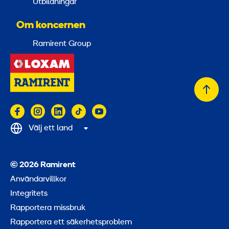
Utbildningar
Om koncernen
Ramirent Group
Tillb
till
topp
Välj ett land
© 2026 Ramirent
Användarvillkor
Integritets
Rapportera missbruk
Rapportera ett säkerhetsproblem