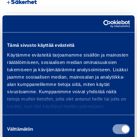
Säkerhet
Dokument
Tämä sivusto käyttää evästeitä
Liknande produkter
Käytämme evästeitä tarjoamamme sisällön ja mainosten
räätälöimiseen, sosiaalisen median ominaisuuksien
tukemiseen ja kävijämäärämme analysoimiseen. Lisäksi
jaamme sosiaalisen median, mainosalan ja analytiikka-
V
alan kumppaneillemme tietoja siitä, miten käytät
a
sivustoamme. Kumppanimme voivat yhdistää näitä
r
tietoja muihin tietoihin, joita olet antanut heille tai joita on
m
kerätty, kun olet käyttänyt heidän palvelujaan.
v
a
Suostumuksen
t
Välttämätön
valinta
Varmvattentvätt 850 l
Högtry