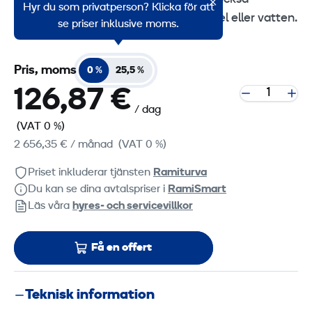
Hyr du som privatperson? Klicka för att
användas på platser utan tillgång till el eller vatten.
se priser inklusive moms.
Pris, moms
0 %
25,5 %
126,87 €
/ dag
(VAT 0 %)
2 656,35 €
/ månad
(VAT 0 %)
Priset inkluderar tjänsten
Ramiturva
Du kan se dina avtalspriser i
RamiSmart
Läs våra
hyres‑ och servicevillkor
Få en offert
Teknisk information