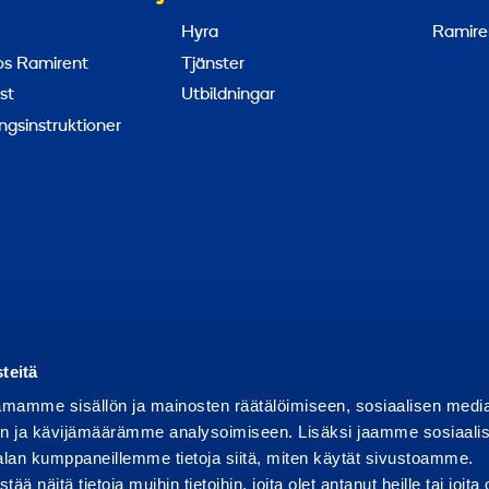
Hyra
Ramire
hos Ramirent
Tjänster
st
Utbildningar
ngsinstruktioner
apportera missbruk
Rapportera ett säkerhetsproblem
Hant
teitä
mamme sisällön ja mainosten räätälöimiseen, sosiaalisen medi
n ja kävijämäärämme analysoimiseen. Lisäksi jaamme sosiaali
alan kumppaneillemme tietoja siitä, miten käytät sivustoamme.
näitä tietoja muihin tietoihin, joita olet antanut heille tai joita 