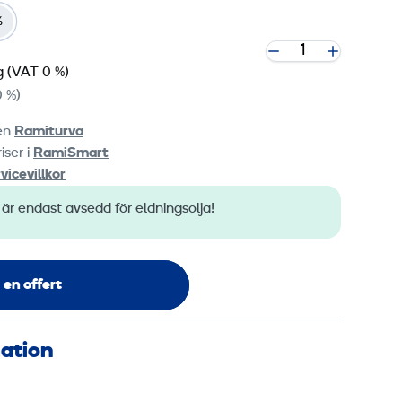
%
g
(VAT 0 %)
 %)
ten
Ramiturva
iser i
RamiSmart
vicevillkor
r endast avsedd för eldningsolja!
 en offert
mation