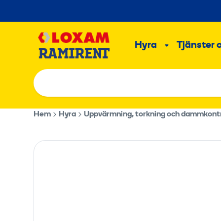
Hoppa
till
Main
innehållet
Hyra
Tjänster 
Undermeny
Hem
Hyra
Uppvärmning, torkning och dammkontr