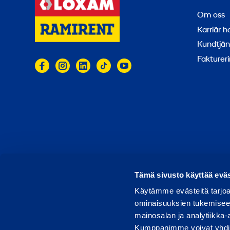
Om oss
Karriär 
Kundtjän
Faktureri
© 2026 Ramirent
Användarvillkor
Integritets
R
Tämä sivusto käyttää eväs
Käytämme evästeitä tarjoa
ominaisuuksien tukemisee
mainosalan ja analytiikka-
Kumppanimme voivat yhdistää 