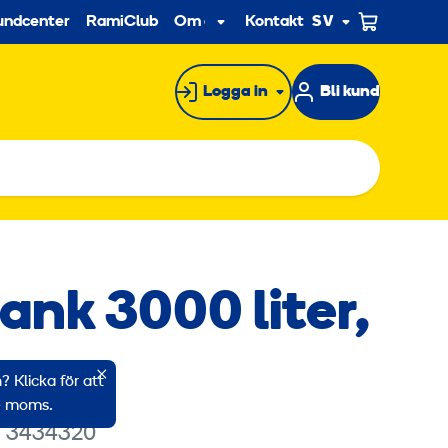
econdary
undcenter
RamiClub
Om oss
Kontakt
SV
Undermeny
Logga in
Bli kund
ank 3000 liter,
 Klicka för att
ve moms.
: 3434320