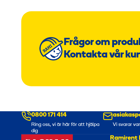
Frågor om produ
Kontakta vår ku
0800 171 414
asiakasp
Ring oss, vi är här för att hjälpa
Vi svarar va
dig
Ramirent 