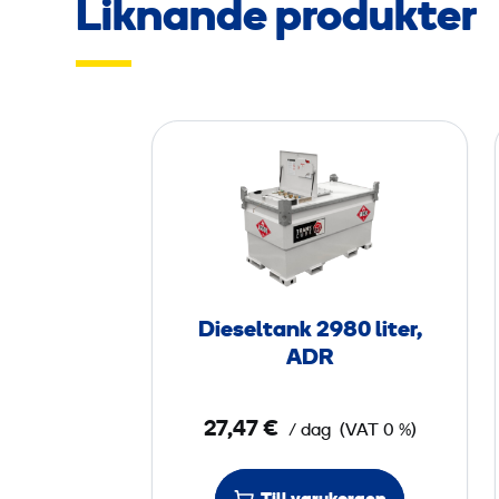
Liknande produkter
D
i
e
s
e
l
t
Dieseltank 2980 liter,
a
ADR
n
k
27,47 €
/ dag
(VAT 0 %)
2
9
8