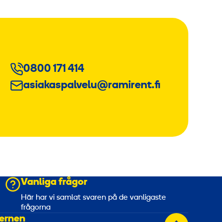
0800 171 414
asiakaspalvelu@ramirent.fi
Vanliga frågor
a
Här har vi samlat svaren på de vanligaste
frågorna
ernen