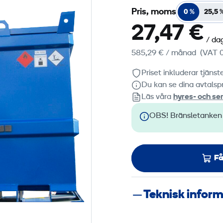
Pris, moms
0 %
25,5 
27,47 €
/ da
585,29 €
/ månad
(VAT 0
Priset inkluderar tjäns
Du kan se dina avtalspr
Läs våra
hyres‑ och ser
OBS! Bränsletanken ä
Få
Teknisk infor