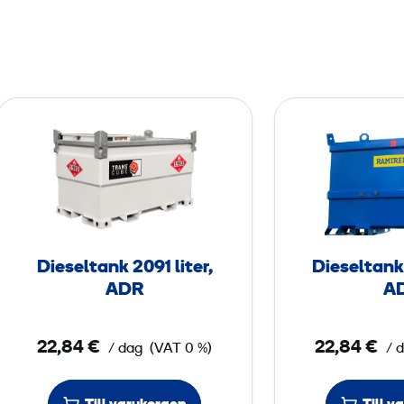
D
i
e
s
e
l
t
Dieseltank 2091 liter,
Dieseltank 
a
ADR
A
n
k
22,84 €
22,84 €
/ dag
(VAT 0 %)
/ 
2
0
9