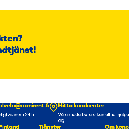
kten?
ndtjänst!
alvelu@ramirent.fi
Hitta kundcenter
nligtvis inom 24 h
Våra medarbetare kan alltid hjälp
dig
Finland
Tjänster
Om konc