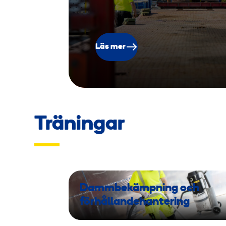
Läs mer
Träningar
Dammbekämpning och
förhållandehantering