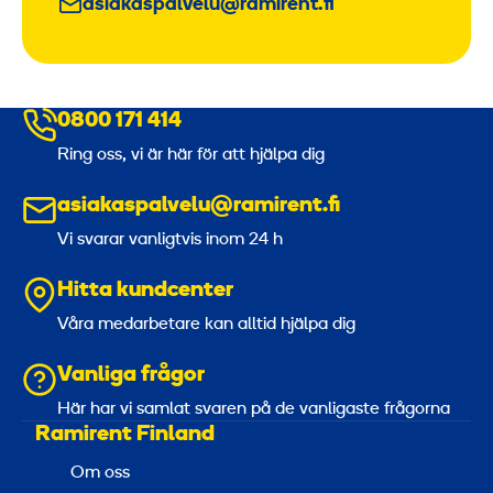
asiakaspalvelu@ramirent.fi
0800 171 414
Ring oss, vi är här för att hjälpa dig
asiakaspalvelu@ramirent.fi
Vi svarar vanligtvis inom 24 h
Hitta kundcenter
Våra medarbetare kan alltid hjälpa dig
Vanliga frågor
Här har vi samlat svaren på de vanligaste frågorna
Ramirent Finland
Om oss