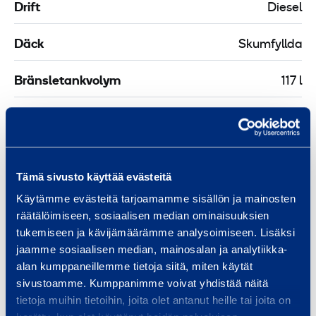
X
Drift
Diesel
Däck
Skumfyllda
Bränsletankvolym
117 l
Bränsleförbrukning
11 l/h
Plattform längd
1,22 m
Tämä sivusto käyttää evästeitä
Plattform bredd
4,06 m
Käytämme evästeitä tarjoamamme sisällön ja mainosten
räätälöimiseen, sosiaalisen median ominaisuuksien
Transportlängd
12,23 m
tukemiseen ja kävijämäärämme analysoimiseen. Lisäksi
jaamme sosiaalisen median, mainosalan ja analytiikka-
Transportbredd
2,49 m
alan kumppaneillemme tietoja siitä, miten käytät
sivustoamme. Kumppanimme voivat yhdistää näitä
tietoja muihin tietoihin, joita olet antanut heille tai joita on
Transporthöjd
3,02 m