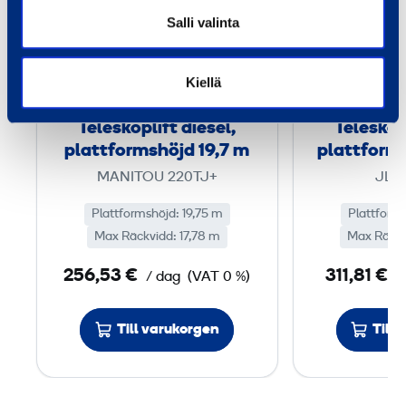
l
Salli valinta
e
s
Kiellä
k
o
Teleskoplift diesel,
Teleskopl
p
plattformshöjd 19,7 m
plattform
l
MANITOU 220TJ+
JLG
i
f
Plattformshöjd: 19,75 m
Plattform
Max Räckvidd: 17,78 m
t
Max Räckv
d
256,53 €
311,81 €
/ dag
(VAT 0 %)
/
i
e
Till varukorgen
Till
s
e
l