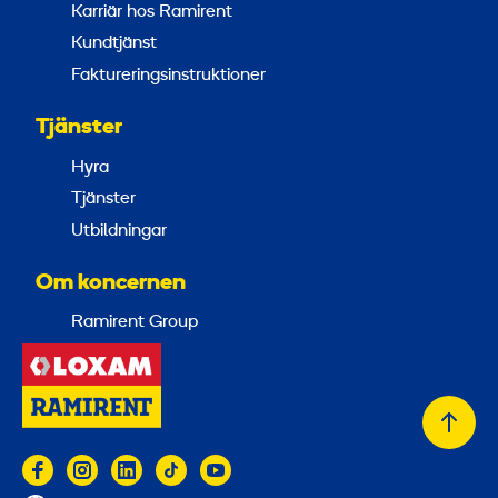
Karriär hos Ramirent
Kundtjänst
Faktureringsinstruktioner
Tjänster
Hyra
Tjänster
Utbildningar
Om koncernen
Ramirent Group
Tillb
till
topp