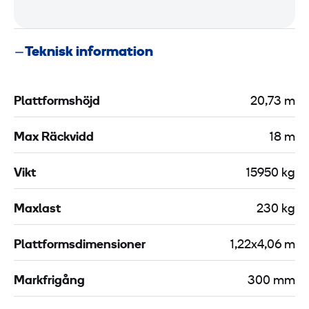
e
l
t
s
Teknisk information
s
k
b
y
l
d
Plattformshöjd
20,73 m
o
d
c
s
Max Räckvidd
18 m
k
s
2
e
Vikt
15950 kg
l
m
e
Maxlast
230 kg
P
-
Plattformsdimensioner
1,22x4,06 m
3
0
Markfrigång
300 mm
m