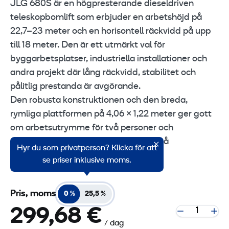
JLG 680S är en högpresterande dieseldriven
teleskopbomlift som erbjuder en arbetshöjd på
22,7–23 meter och en horisontell räckvidd på upp
till 18 meter. Den är ett utmärkt val för
byggarbetsplatser, industriella installationer och
andra projekt där lång räckvidd, stabilitet och
pålitlig prestanda är avgörande.
Den robusta konstruktionen och den breda,
rymliga plattformen på 4,06 × 1,22 meter ger gott
om arbetsutrymme för två personer och
utrustning, vilket ökar effektiviteten på
Hyr du som privatperson? Klicka för att
höjdarbeten.
se priser inklusive moms.
Pris, moms
0 %
25,5 %
299,68 €
/ dag