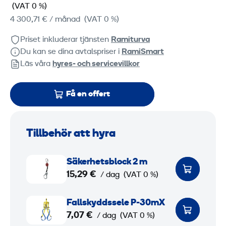
(VAT 0 %)
4 300,71 €
/ månad
(VAT 0 %)
Priset inkluderar tjänsten
Ramiturva
Du kan se dina avtalspriser i
RamiSmart
Läs våra
hyres‑ och servicevillkor
Få en offert
Tillbehör att hyra
S
Säkerhetsblock 2 m
ä
15,29 €
/ dag
(VAT 0 %)
k
e
F
Fallskyddssele P-30mX
r
a
7,07 €
/ dag
(VAT 0 %)
h
l