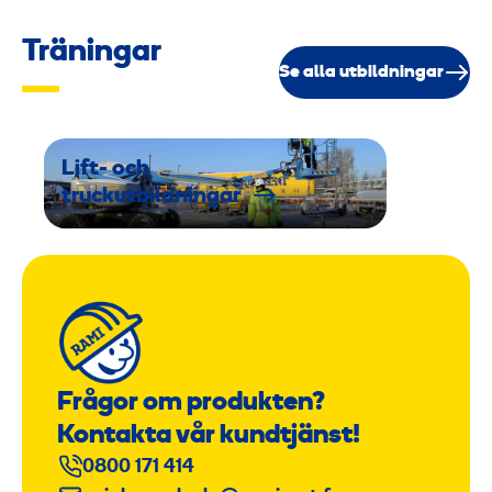
,
7
Träningar
Se alla utbildningar
m
Lift- och
truckutbildningar
Frågor om produkten?
Kontakta vår kundtjänst!
0800 171 414