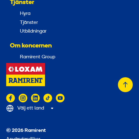
Tjänster
Hyra
Tjänster
Utbildningar
Om koncernen
Ramirent Group
Tillb
till
topp
Välj ett land
© 2026 Ramirent