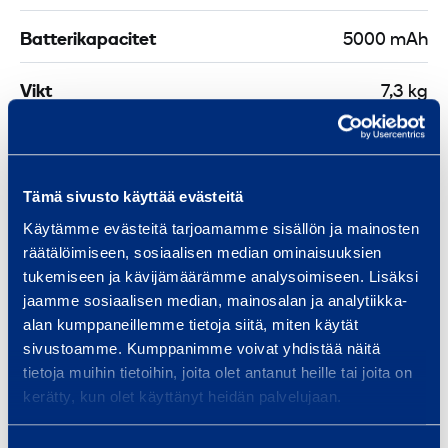
Batterikapacitet
5000 mAh
Vikt
7,3 kg
Längd
450 mm
Bredd
50 mm
Tämä sivusto käyttää evästeitä
Käytämme evästeitä tarjoamamme sisällön ja mainosten
Höjd
50 mm
räätälöimiseen, sosiaalisen median ominaisuuksien
tukemiseen ja kävijämäärämme analysoimiseen. Lisäksi
jaamme sosiaalisen median, mainosalan ja analytiikka-
alan kumppaneillemme tietoja siitä, miten käytät
Dokument
sivustoamme. Kumppanimme voivat yhdistää näitä
tietoja muihin tietoihin, joita olet antanut heille tai joita on
kerätty, kun olet käyttänyt heidän palvelujaan.
Liknande produkter