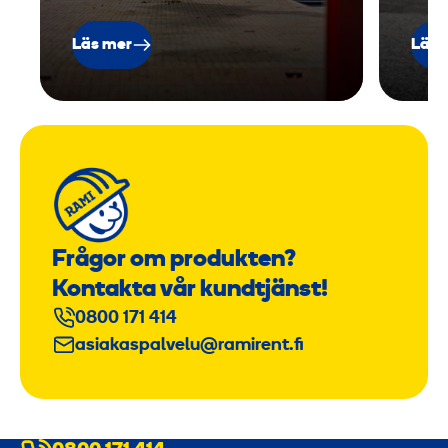
Läs mer
Läs 
Frågor om produkten?
Kontakta vår kundtjänst!
0800 171 414
asiakaspalvelu@ramirent.fi