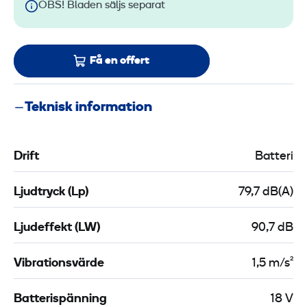
OBS! Bladen säljs separat
Få en offert
Teknisk information
Drift
Batteri
Ljudtryck (Lp)
79,7 dB(A)
Ljudeffekt (LW)
90,7 dB
Vibrationsvärde
1,5 m/s²
Batterispänning
18 V