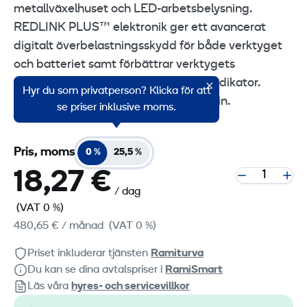
metallväxelhuset och LED-arbetsbelysning.
REDLINK PLUS™ elektronik ger ett avancerat
digitalt överbelastningsskydd för både verktyget
och batteriet samt förbättrar verktygets
prestanda under belastning. Batteriindikator.
Hyr du som privatperson? Klicka för att
Variabel hastighet i 5 steg, 0-116 m/min.
se priser inklusive moms.
Pris, moms
0 %
25,5 %
18,27 €
/ dag
(VAT 0 %)
480,65 €
/ månad
(VAT 0 %)
Priset inkluderar tjänsten
Ramiturva
Du kan se dina avtalspriser i
RamiSmart
Läs våra
hyres‑ och servicevillkor