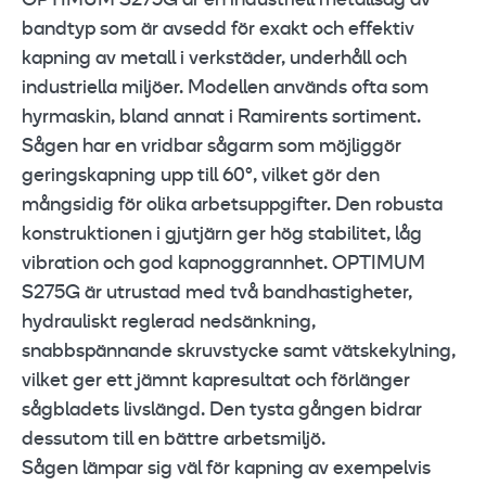
OPTIMUM S275G är en industriell metallsåg av
bandtyp som är avsedd för exakt och effektiv
kapning av metall i verkstäder, underhåll och
industriella miljöer. Modellen används ofta som
hyrmaskin, bland annat i Ramirents sortiment.
Sågen har en vridbar sågarm som möjliggör
geringskapning upp till 60°, vilket gör den
mångsidig för olika arbetsuppgifter. Den robusta
konstruktionen i gjutjärn ger hög stabilitet, låg
vibration och god kapnoggrannhet. OPTIMUM
S275G är utrustad med två bandhastigheter,
hydrauliskt reglerad nedsänkning,
snabbspännande skruvstycke samt vätskekylning,
vilket ger ett jämnt kapresultat och förlänger
sågbladets livslängd. Den tysta gången bidrar
dessutom till en bättre arbetsmiljö.
Sågen lämpar sig väl för kapning av exempelvis