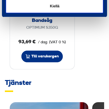
s
Kiellä
å
g
Bandsåg
OPTIMUM S350G
93,69 €
/ dag
(VAT 0 %)
Till varukorgen
Tjänster