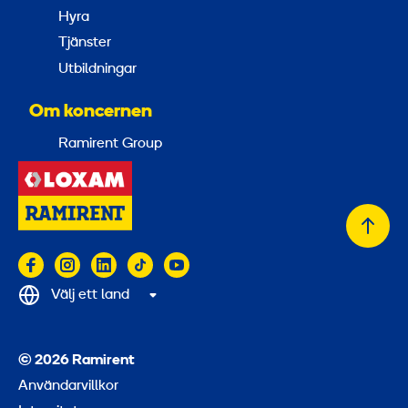
Hyra
Tjänster
Utbildningar
Om koncernen
Ramirent Group
Tillb
till
topp
Välj ett land
© 2026 Ramirent
Användarvillkor