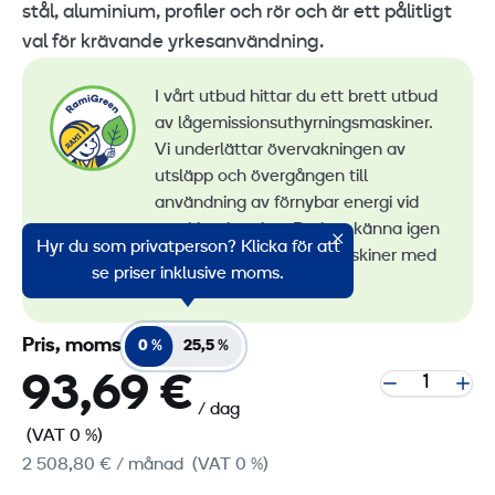
stål, aluminium, profiler och rör och är ett pålitligt
val för krävande yrkesanvändning.
I vårt utbud hittar du ett brett utbud
av lågemissionsuthyrningsmaskiner.
Vi underlättar övervakningen av
utsläpp och övergången till
användning av förnybar energi vid
maskinuthyrning. Du kan känna igen
Hyr du som privatperson? Klicka för att
alla våra lågemissionsmaskiner med
se priser inklusive moms.
RamiGreen-märket
.
Pris, moms
0 %
25,5 %
93,69 €
/ dag
(VAT 0 %)
2 508,80 €
/ månad
(VAT 0 %)