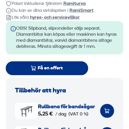
Priset inkluderar tjänsten
Ramiturva
Du kan se dina avtalspriser i
RamiSmart
Läs våra
hyres‑ och servicevillkor
OBS! Slipband, sliprondeller säljs separat.
Diamantbitar kan köpas eller maskinen kan hyras
med diamantbitar, varvid diamantbitens slitage
debiteras. Minsta slitageavgift är 1 mm.
Få en offert
Tillbehör att hyra
R
Rullbana för bandsågar
u
5,25 €
/ dag
(VAT 0 %)
l
l
R