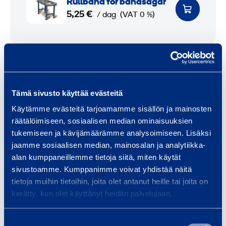
Rullbana för bandsågar
b
u
5,25 €
/ dag
(VAT 0 %)
a
l
n
l
a
b
Teknisk information
f
a
ö
n
r
a
Tämä sivusto käyttää evästeitä
Drift
400 V
b
f
Käytämme evästeitä tarjoamamme sisällön ja mainosten
a
ö
räätälöimiseen, sosiaalisen median ominaisuuksien
Effekt
1,1 kW
n
r
tukemiseen ja kävijämäärämme analysoimiseen. Lisäksi
d
b
jaamme sosiaalisen median, mainosalan ja analytiikka-
Vikt
200 kg
alan kumppaneillemme tietoja siitä, miten käytät
s
a
sivustoamme. Kumppanimme voivat yhdistää näitä
å
n
Längd
1380 mm
tietoja muihin tietoihin, joita olet antanut heille tai joita on
g
d
kerätty, kun olet käyttänyt heidän palvelujaan.
a
s
Bredd
580 mm
r
å
Suostumuksen