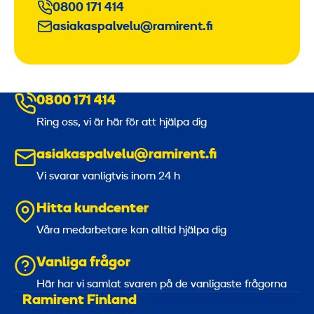
0800 171 414
asiakaspalvelu@ramirent.fi
0800 171 414
Ring oss, vi är här för att hjälpa dig
asiakaspalvelu@ramirent.fi
Vi svarar vanligtvis inom 24 h
Hitta kundcenter
Våra medarbetare kan alltid hjälpa dig
Vanliga frågor
Här har vi samlat svaren på de vanligaste frågorna
Ramirent Finland