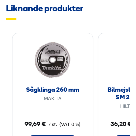
Liknande produkter
S
å
g
k
l
i
n
Sågklinga 260 mm
Bilmejslar
g
SM 25 
MAKITA
a
HILTI 
2
6
99,69 €
36,20 €
/ st.
(VAT 0 %)
0