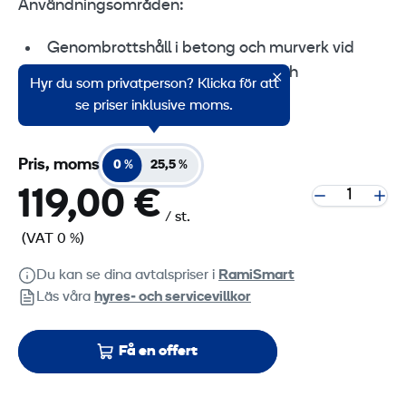
Användningsområden:
Genombrottshåll i betong och murverk vid
installation av VVS och värme- och
Hyr du som privatperson? Klicka för att
ventilationsystem
se priser inklusive moms.
Pris, moms
0 %
25,5 %
119,00 €
/ st.
(VAT 0 %)
Du kan se dina avtalspriser i
RamiSmart
Läs våra
hyres‑ och servicevillkor
Få en offert