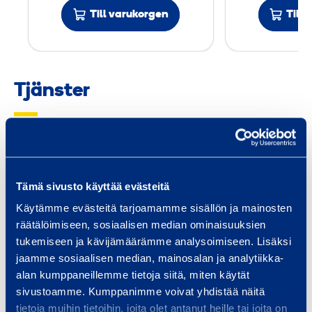
Till varukorgen
Till
m
m
Tjänster
Trafiksäkerhet och
Fas
Tämä sivusto käyttää evästeitä
infrastruktur
Utru
Käytämme evästeitä tarjoamamme sisällön ja mainosten
spec
Vi tillhandahåller utrustning och
räätälöimiseen, sosiaalisen median ominaisuuksien
och 
tjänster för
tukemiseen ja kävijämäärämme analysoimiseen. Lisäksi
Smid
jaamme sosiaalisen median, mainosalan ja analytiikka-
infrastrukturbyggande, oavsett
alan kumppaneillemme tietoja siitä, miten käytät
om ditt projekt är en bro, tunnel,
sivustoamme. Kumppanimme voivat yhdistää näitä
…
tietoja muihin tietoihin, joita olet antanut heille tai joita on