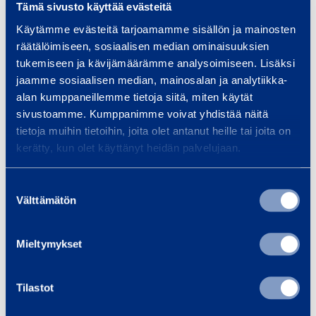
Tämä sivusto käyttää evästeitä
Käytämme evästeitä tarjoamamme sisällön ja mainosten
räätälöimiseen, sosiaalisen median ominaisuuksien
tukemiseen ja kävijämäärämme analysoimiseen. Lisäksi
Liknande produkter
jaamme sosiaalisen median, mainosalan ja analytiikka-
alan kumppaneillemme tietoja siitä, miten käytät
sivustoamme. Kumppanimme voivat yhdistää näitä
tietoja muihin tietoihin, joita olet antanut heille tai joita on
F
kerätty, kun olet käyttänyt heidän palvelujaan.
j
ä
Suostumuksen
d
Välttämätön
valinta
e
r
Mieltymykset
r
Fjäderrörsvagn med
Kab
ö
dragfunktion
Tilastot
JOKO
r
JKS JVP1500
s