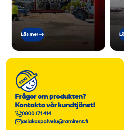
flexibelt, snabbt och pålitligt.
till
i
o
n
Läs mer
Läs 
Frågor om produkten?
Kontakta vår kundtjänst!
0800 171 414
asiakaspalvelu@ramirent.fi