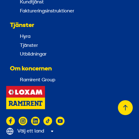
Kundtjänst
Faktureringsinstruktioner
Tjänster
Hyra
Tjänster
Utbildningar
Om koncernen
Ramirent Group
Tillb
till
topp
Välj ett land