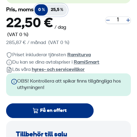
Pris, moms
0 %
25,5 %
22,50 €
/ dag
(VAT 0 %)
285,87 €
/ månad
(VAT 0 %)
Priset inkluderar tjänsten
Ramiturva
Du kan se dina avtalspriser i
RamiSmart
Läs våra
hyres‑ och servicevillkor
OBS! Kontrollera att spikar finns tillgängliga hos
uthyrningen!
Få en offert
Tillbehör till salu