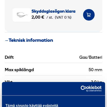
S
Skyddsglasögon klara
k
2,00 €
/ st.
(VAT 0 %)
y
d
d
Teknisk information
s
g
l
Drift
Gas/Batteri
a
s
Max spiklängd
50 mm
ö
g
Vikt
3,9 kg
o
n
Vibrationsvärde
4,2 m/s²
k
l
Tämä sivusto käyttää evästeitä