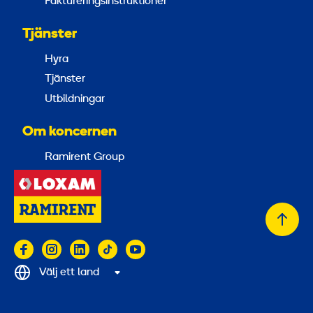
Faktureringsinstruktioner
Tjänster
Hyra
Tjänster
Utbildningar
Om koncernen
Ramirent Group
Tillb
till
topp
Välj ett land