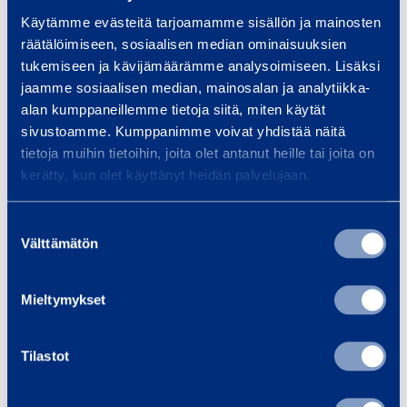
Spiklutning
34 °
a
Käytämme evästeitä tarjoamamme sisällön ja mainosten
r
räätälöimiseen, sosiaalisen median ominaisuuksien
a
tukemiseen ja kävijämäärämme analysoimiseen. Lisäksi
Säkerhet
jaamme sosiaalisen median, mainosalan ja analytiikka-
alan kumppaneillemme tietoja siitä, miten käytät
sivustoamme. Kumppanimme voivat yhdistää näitä
Dokument
tietoja muihin tietoihin, joita olet antanut heille tai joita on
kerätty, kun olet käyttänyt heidän palvelujaan.
Suostumuksen
Liknande produkter
Välttämätön
valinta
Mieltymykset
S
p
Tilastot
i
k