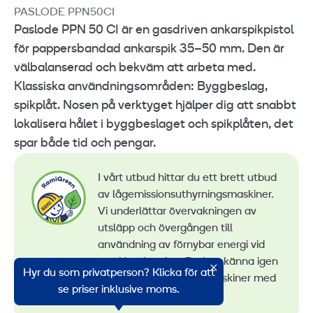
PASLODE PPN50CI
Paslode PPN 50 CI är en gasdriven ankarspikpistol
för pappersbandad ankarspik 35–50 mm. Den är
välbalanserad och bekväm att arbeta med.
Klassiska användningsområden: Byggbeslag,
spikplåt. Nosen på verktyget hjälper dig att snabbt
lokalisera hålet i byggbeslaget och spikplåten, det
spar både tid och pengar.
I vårt utbud hittar du ett brett utbud
av lågemissionsuthyrningsmaskiner.
Vi underlättar övervakningen av
utsläpp och övergången till
användning av förnybar energi vid
maskinuthyrning. Du kan känna igen
Hyr du som privatperson? Klicka för att
alla våra lågemissionsmaskiner med
se priser inklusive moms.
RamiGreen-märket
.