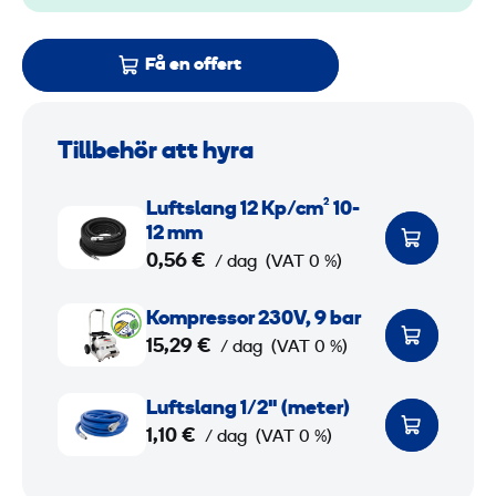
Få en offert
Tillbehör att hyra
L
Luftslang 12 Kp/cm² 10-
u
12 mm
f
0,56 €
/ dag
(VAT 0 %)
t
K
s
Kompressor 230V, 9 bar
o
15,29 €
l
/ dag
(VAT 0 %)
m
a
p
L
n
Luftslang 1/2" (meter)
r
u
1,10 €
g
/ dag
(VAT 0 %)
e
f
1
s
t