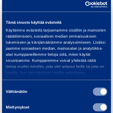
Ljudtryck (Lp)
89,9 dB(A)
k
l
Ljudeffekt (LW)
95,9 dB
a
Tämä sivusto käyttää evästeitä
r
Vibrationsvärde
9,03 m/s²
Käytämme evästeitä tarjoamamme sisällön ja mainosten
a
räätälöimiseen, sosiaalisen median ominaisuuksien
Spiklutning
34 °
tukemiseen ja kävijämäärämme analysoimiseen. Lisäksi
jaamme sosiaalisen median, mainosalan ja analytiikka-
alan kumppaneillemme tietoja siitä, miten käytät
sivustoamme. Kumppanimme voivat yhdistää näitä
Säkerhet
tietoja muihin tietoihin, joita olet antanut heille tai joita on
kerätty, kun olet käyttänyt heidän palvelujaan.
Dokument
Suostumuksen
Välttämätön
valinta
Liknande produkter
Mieltymykset