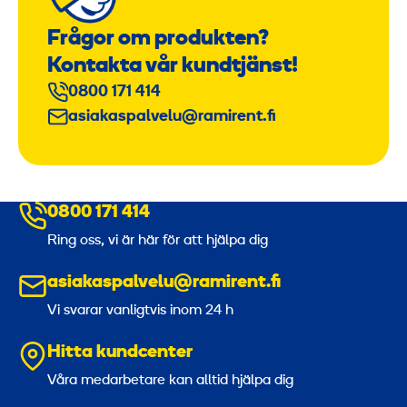
Frågor om produkten?
Kontakta vår kundtjänst!
0800 171 414
asiakaspalvelu@ramirent.fi
0800 171 414
Ring oss, vi är här för att hjälpa dig
asiakaspalvelu@ramirent.fi
Vi svarar vanligtvis inom 24 h
Hitta kundcenter
Våra medarbetare kan alltid hjälpa dig