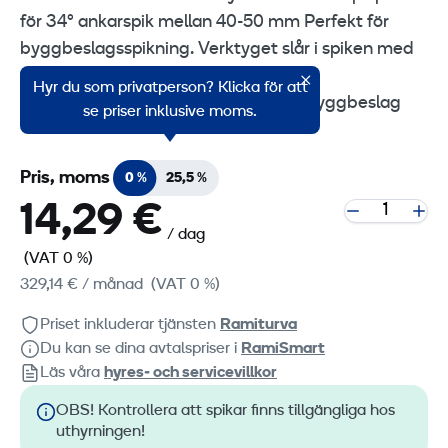
för 34° ankarspik mellan 40-50 mm Perfekt för
byggbeslagsspikning. Verktyget slår i spiken med
flera slag utan risk för
Hyr du som privatperson? Klicka för att
rikochetter.•Användningsområden: Byggbeslag
se priser inklusive moms.
Pris, moms
0 %
25,5 %
14,29 €
/ dag
(VAT 0 %)
329,14 €
/ månad
(VAT 0 %)
Priset inkluderar tjänsten
Ramiturva
Du kan se dina avtalspriser i
RamiSmart
Läs våra
hyres‑ och servicevillkor
OBS! Kontrollera att spikar finns tillgängliga hos
uthyrningen!