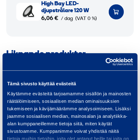
H
High Bay LED-
e
i
djupstrålare 120 W
d
g
6,06 €
/ dag
(VAT 0 %)
-
h
d
B
j
a
u
y
Liknande produkter
p
L
s
E
t
D
r
S
Tämä sivusto käyttää evästeitä
-
å
k
d
Käytämme evästeitä tarjoamamme sisällön ja mainosten
l
y
räätälöimiseen, sosiaalisen median ominaisuuksien
j
a
d
tukemiseen ja kävijämäärämme analysoimiseen. Lisäksi
u
r
jaamme sosiaalisen median, mainosalan ja analytiikka-
d
p
e
alan kumppaneillemme tietoja siitä, miten käytät
f
s
sivustoamme. Kumppanimme voivat yhdistää näitä
L
ö
t
Skydd för krävande
Höjbart 
tietoja muihin tietoihin, joita olet antanut heille tai joita on
E