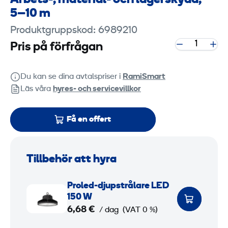
Arbets-, material- och lagerskydd,
5–10 m
Produktgruppskod: 6989210
Pris på förfrågan
Du kan se dina avtalspriser i
RamiSmart
Läs våra
hyres‑ och servicevillkor
Få en offert
Tillbehör att hyra
P
Proled-djupstrålare LED
r
150 W
o
6,68 €
/ dag
(VAT 0 %)
l