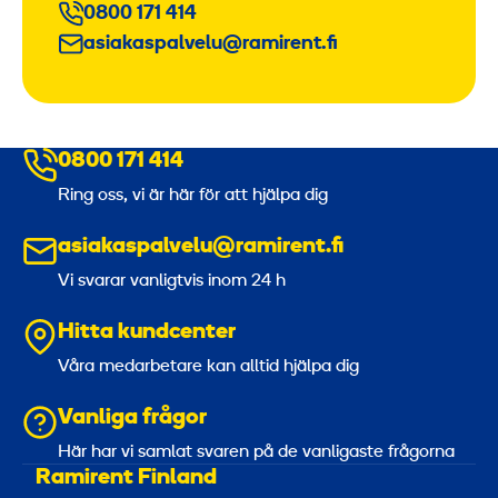
0800 171 414
asiakaspalvelu@ramirent.fi
0800 171 414
Ring oss, vi är här för att hjälpa dig
asiakaspalvelu@ramirent.fi
Vi svarar vanligtvis inom 24 h
Hitta kundcenter
Våra medarbetare kan alltid hjälpa dig
Vanliga frågor
Här har vi samlat svaren på de vanligaste frågorna
Ramirent Finland