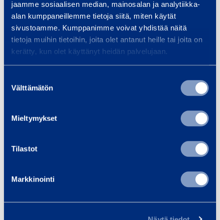
jaamme sosiaalisen median, mainosalan ja analytiikka-
v
alan kumppaneillemme tietoja siitä, miten käytät
0,37 €
1,00 €
/ dag
(VAT 0 %)
/ 
t
sivustoamme. Kumppanimme voivat yhdistää näitä
a
tietoja muihin tietoihin, joita olet antanut heille tai joita on
Till varukorgen
Till
p
kerätty, kun olet käyttänyt heidän palvelujaan.
p
n
Suostumuksen
Välttämätön
i
valinta
Tjänster
n
g
Mieltymykset
s
s
Tilastot
l
Transport och logistik
Fas
a
Utrustningslösningar för
Uthy
Markkinointi
n
transport-, logistik- och
fast
g
fordonsservicebranschen. Hyr
flexi
,
flexibelt, snabbt och pålitligt.
småu
Näytä tiedot