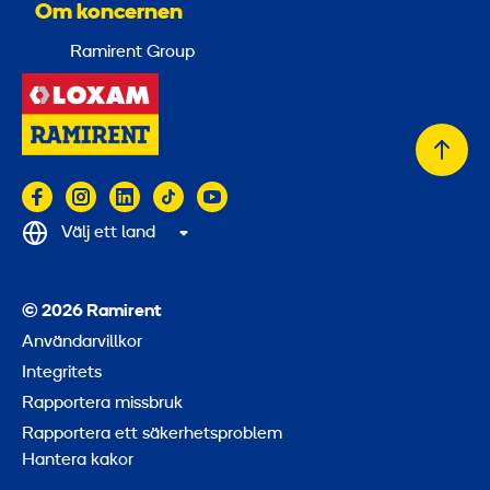
Om koncernen
Ramirent Group
Tillb
till
topp
Välj ett land
© 2026 Ramirent
Användarvillkor
Integritets
Rapportera missbruk
Rapportera ett säkerhetsproblem
Hantera kakor