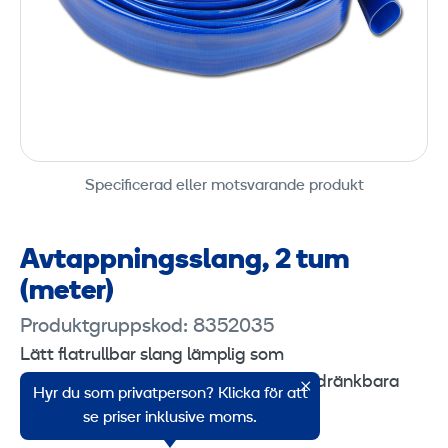
Specificerad eller motsvarande produkt
Avtappningsslang, 2 tum
(meter)
Produktgruppskod: 8352035
Lätt flatrullbar slang lämplig som
avtappningsslang vid användning av dränkbara
Hyr du som privatperson? Klicka för att
pumpar och som gjutslang.
se priser inklusive moms.