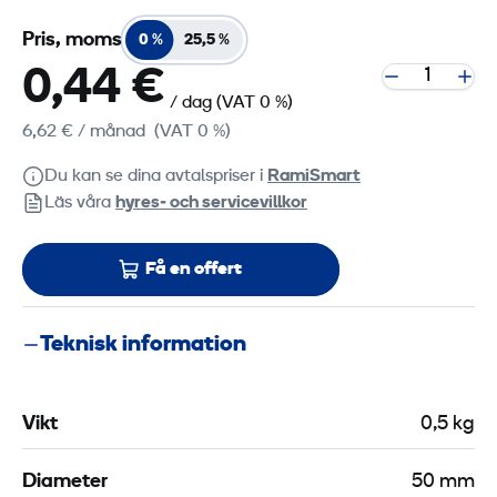
Pris, moms
0 %
25,5 %
0,44 €
/ dag
(VAT 0 %)
6,62 €
/ månad
(VAT 0 %)
Du kan se dina avtalspriser i
RamiSmart
Läs våra
hyres‑ och servicevillkor
Få en offert
Teknisk information
Vikt
0,5 kg
Diameter
50 mm