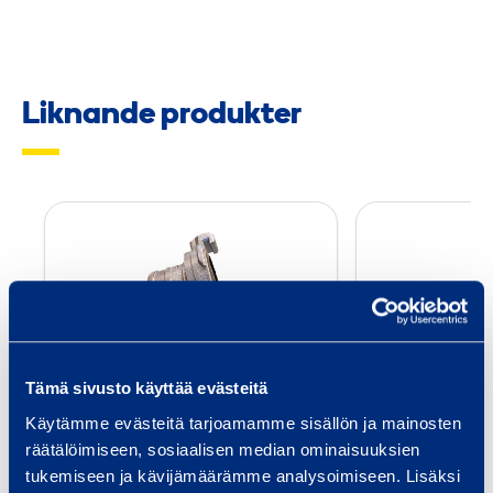
Liknande produkter
S
k
a
r
v
r
Tämä sivusto käyttää evästeitä
ö
Skarvrör,
Avtappn
Käytämme evästeitä tarjoamamme sisällön ja mainosten
r
avtappningsslang,
6 tum
räätälöimiseen, sosiaalisen median ominaisuuksien
,
2 tum
tukemiseen ja kävijämäärämme analysoimiseen. Lisäksi
a