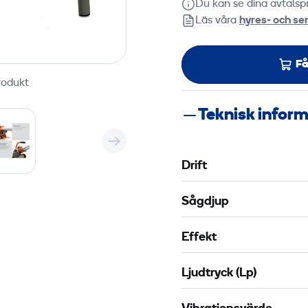
Du kan se dina avtalspr
Läs våra
hyres‑ och ser
Få
rodukt
Teknisk infor
Drift
Sågdjup
Effekt
Ljudtryck (Lp)