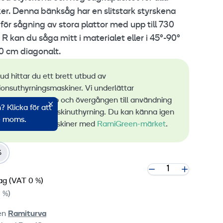
nker. Denna bänksåg har en slitstark styrskena
ör sågning av stora plattor med upp till 730
 kan du såga mitt i materialet eller i 45°-90°
50 cm diagonalt.
bud hittar du ett brett utbud av
ionsuthyrningsmaskiner. Vi underlättar
ingen av utsläpp och övergången till användning
 Klicka för att
bar energi vid maskinuthyrning. Du kan känna igen
ve moms.
a lågemissionsmaskiner med
RamiGreen-märket
.
%
ag
(VAT 0 %)
 %)
ten
Ramiturva