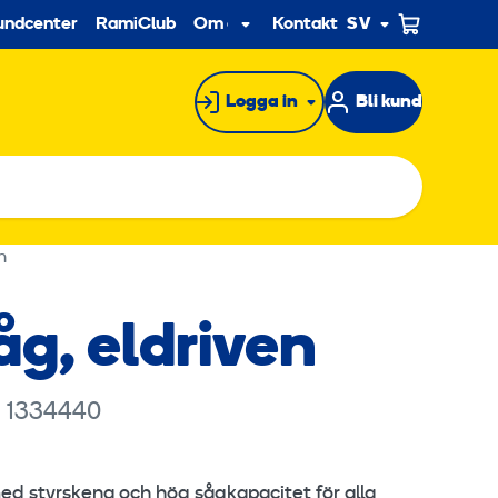
econdary
undcenter
RamiClub
Om oss
Kontakt
SV
Undermeny
Logga in
Bli kund
n
g, eldriven
: 1334440
ed styrskena och hög sågkapacitet för alla