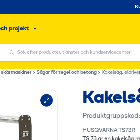
S
K
och projekt
Undermeny
Sök efter produkter, tjänster och kundservicecenter
Sök efter produkter, tjänster och kundservicecenter
h skärmaskiner
Sågar för tegel och betong
Kakelsåg, eldrive
Kakelså
Produktgruppskod
HUSQVARNA TS73R
TS 73 är en kakelsåg m