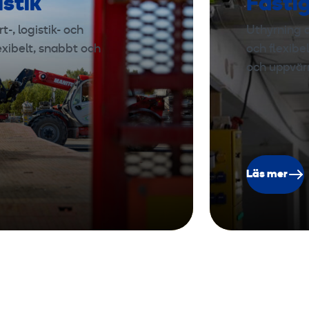
istik
Fasti
-, logistik- och
Uthyrning a
exibelt, snabbt och
och flexibe
och uppvär
Läs mer