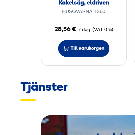
Kakelsåg, eldriven
g
HUSQVARNA TS60
,
e
28,56 €
/ dag
(VAT 0 %)
l
d
r
Till varukorgen
i
v
e
n
Tjänster