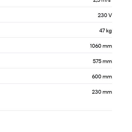
2,5 m/s²
230 V
47 kg
1060 mm
575 mm
600 mm
230 mm