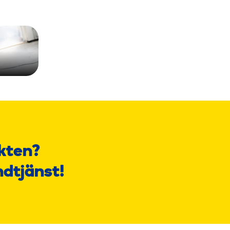
kten?
ndtjänst!