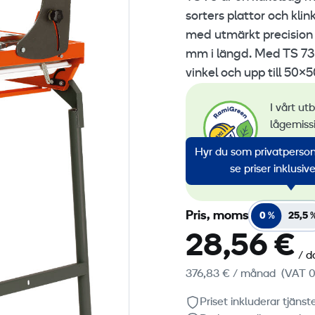
sorters plattor och kli
med utmärkt precision f
mm i längd. Med TS 73 R
vinkel och upp till 50×
I vårt ut
lågemiss
övervakn
Hyr du som privatperson?
av förny
se priser inklusi
alla vår
Pris, moms
0 %
25,5 
28,56 €
/ d
376,83 €
/ månad
(VAT 0
Priset inkluderar tjäns