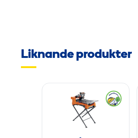
Liknande produkter
K
a
k
e
l
s
å