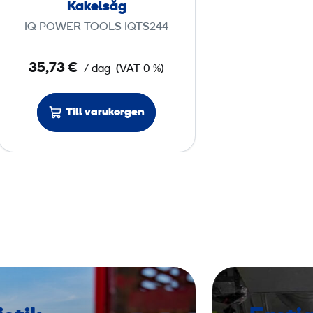
Kakelsåg
g
IQ POWER TOOLS IQTS244
35,73 €
/ dag
(VAT 0 %)
Till varukorgen