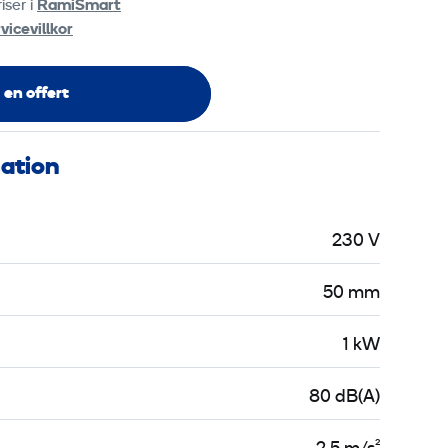
iser i
RamiSmart
vicevillkor
 en offert
mation
230 V
50 mm
1 kW
80 dB(A)