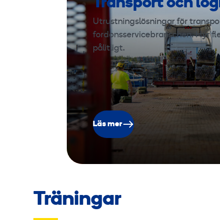
Transport och log
Utrustningslösningar för transport
fordonsservicebranschen. Hyr fl
pålitligt.
Läs mer
Träningar