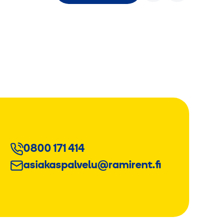
0800 171 414
asiakaspalvelu@ramirent.fi