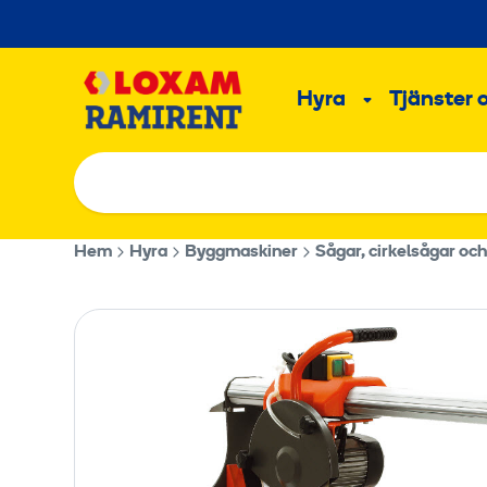
Hoppa
till
Main
innehållet
Hyra
Tjänster 
Undermeny
Hem
Hyra
Byggmaskiner
Sågar, cirkelsågar oc