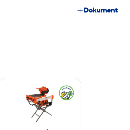
Dokument
K
a
k
e
l
s
å