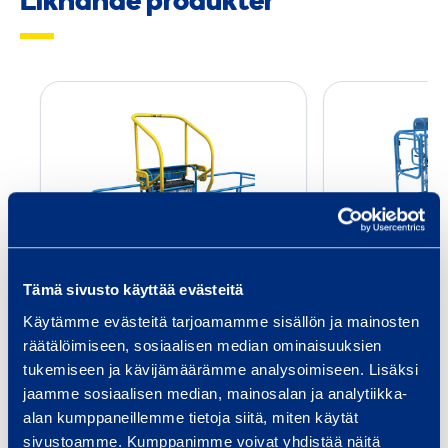
Liknande produkter
O
p
e
r
a
t
o
Operator Protective
Panelhåll
r
Tämä sivusto käyttää evästeitä
Structure
P
Höjd
Käytämme evästeitä tarjoamamme sisällön ja mainosten
GENIE OPS
r
Bred
räätälöimiseen, sosiaalisen median ominaisuuksien
o
Längd: 1,28 m
tukemiseen ja kävijämäärämme analysoimiseen. Lisäksi
14,05 €
/
t
Bredd: 1,61 m
jaamme sosiaalisen median, mainosalan ja analytiikka-
alan kumppaneillemme tietoja siitä, miten käytät
e
sivustoamme. Kumppanimme voivat yhdistää näitä
Till varukorgen
Till
c