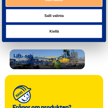
Läs mer
Läs 
Salli valinta
Träningar
Kiellä
Se alla utbildningar
Lift- och
truckutbildningar
Frågor om produkten?