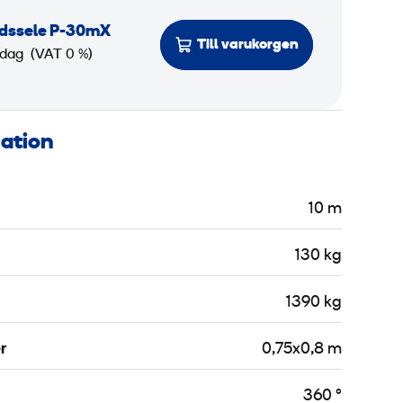
ddssele P-30mX
Till varukorgen
 dag
(VAT 0 %)
mation
10 m
130 kg
1390 kg
r
0,75x0,8 m
360 °