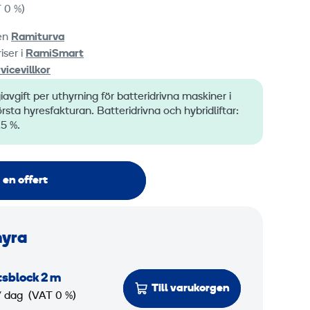
 0 %)
ten
Ramiturva
iser i
RamiSmart
vicevillkor
iavgift per uthyrning för batteridrivna maskiner i
ta hyresfakturan. Batteridrivna och hybridliftar:
,5 %.
 en offert
hyra
sblock 2 m
Till varukorgen
/ dag
(VAT 0 %)