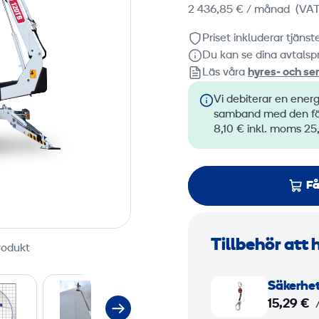
2 436,85 €
/ månad
(VAT
Priset inkluderar tjäns
Du kan se dina avtalspr
Läs våra
hyres‑ och ser
Vi debiterar en energ
samband med den förs
8,10 € inkl. moms 25
Få
Tillbehör att 
rodukt
S
Säkerhet
ä
15,29 €
k