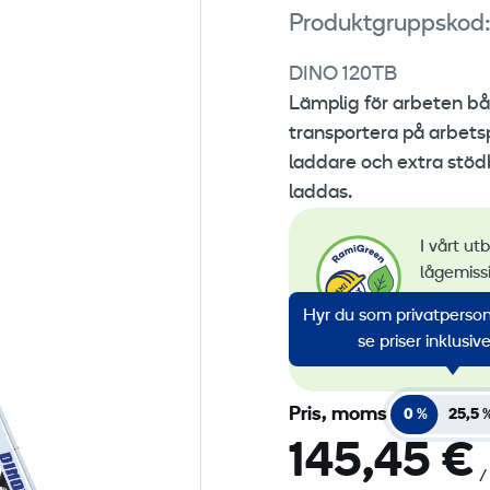
Produktgruppskod:
DINO 120TB
Lämplig för arbeten b
transportera på arbetsp
laddare och extra stö
laddas.
I vårt ut
lågemiss
övervakn
Hyr du som privatperson?
av förny
se priser inklusi
alla vår
Pris, moms
0 %
25,5 
145,45 €
/