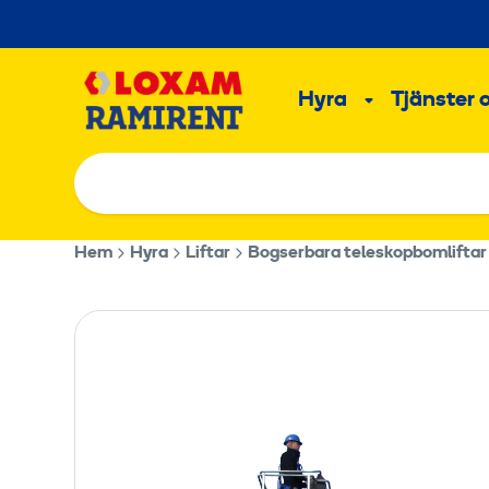
Hoppa
till
Main
innehållet
Hyra
Tjänster 
Undermeny
Hem
Hyra
Liftar
Bogserbara teleskopbomliftar