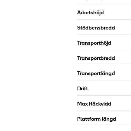
3
0
Arbetshöjd
m
X
Stödbensbredd
Transporthöjd
Transportbredd
Transportlängd
Drift
Max Räckvidd
Plattform längd