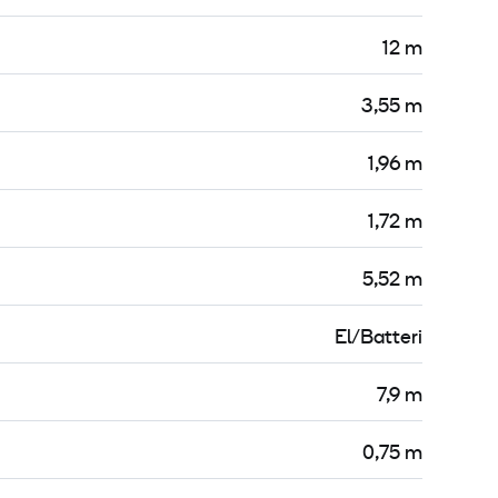
12 m
3,55 m
1,96 m
1,72 m
5,52 m
El/Batteri
7,9 m
0,75 m