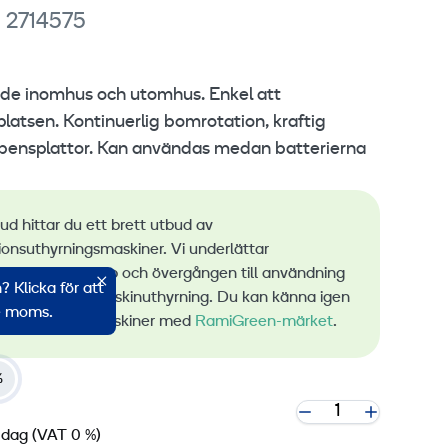
 2714575
åde inomhus och utomhus. Enkel att
latsen. Kontinuerlig bomrotation, kraftig
dbensplattor. Kan användas medan batterierna
bud hittar du ett brett utbud av
ionsuthyrningsmaskiner. Vi underlättar
ingen av utsläpp och övergången till användning
 Klicka för att
bar energi vid maskinuthyrning. Du kan känna igen
ve moms.
a lågemissionsmaskiner med
RamiGreen-märket
.
%
 dag
(VAT 0 %)