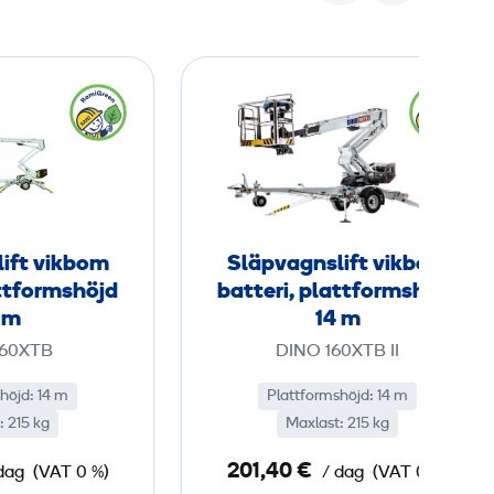
S
S
l
l
ä
ä
p
p
v
v
a
a
g
g
ift vikbom
Släpvagnslift vikbom
n
n
attformshöjd
batteri, plattformshöjd
s
s
 m
14 m
l
l
160XTB
DINO 160XTB II
i
i
höjd: 14 m
f
Plattformshöjd: 14 m
f
: 215 kg
Maxlast: 215 kg
t
t
v
v
201,40 €
dag
(VAT 0 %)
/ dag
(VAT 0 %)
i
i