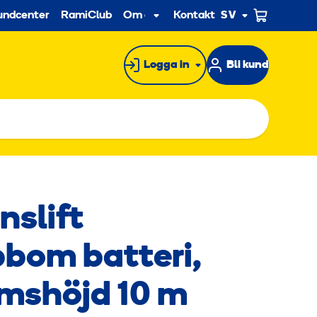
econdary
undcenter
RamiClub
Om oss
Kontakt
SV
Undermeny
Logga in
Bli kund
nslift
pbom batteri,
rmshöjd 10 m