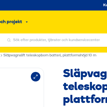
S
K
och projekt
Undermeny
Sök efter produkter, tjänster och kundservicecenter
Sök efter produkter, tjänster och kundservicecenter
Släpvagnslift teleskopbom batteri, plattformshöjd 10 m
Släpvag
telesko
plattfo