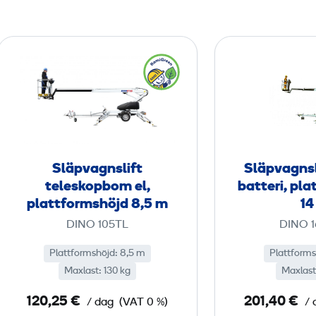
S
l
ä
p
v
a
g
Släpvagnslift
Släpvagnsl
n
teleskopbom el,
batteri, pl
s
plattformshöjd 8,5 m
14
l
DINO 105TL
DINO 
i
Plattformshöjd: 8,5 m
f
Plattforms
Maxlast: 130 kg
Maxlast
t
t
120,25 €
201,40 €
/ dag
(VAT 0 %)
/ 
e