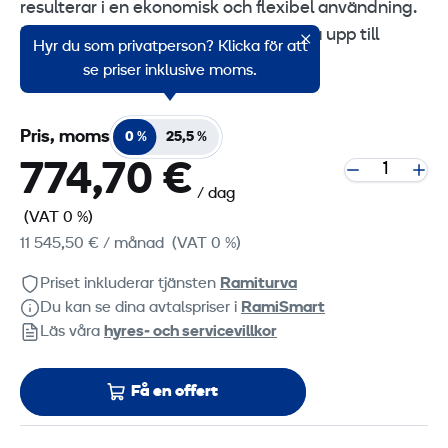
resulterar i en ekonomisk och flexibel användning.
Kan tina upp ca 200m² eller frostsäkra upp till
Hyr du som privatperson? Klicka för att
330m² mark.
se priser inklusive moms.
Pris, moms
0 %
25,5 %
774,70 €
/ dag
(VAT 0 %)
11 545,50 €
/ månad
(VAT 0 %)
Priset inkluderar tjänsten
Ramiturva
Du kan se dina avtalspriser i
RamiSmart
Läs våra
hyres‑ och servicevillkor
Få en offert