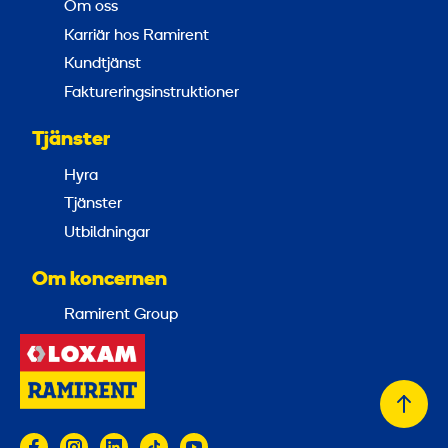
Om oss
Karriär hos Ramirent
Kundtjänst
Faktureringsinstruktioner
Tjänster
Hyra
Tjänster
Utbildningar
Om koncernen
Ramirent Group
Tillb
till