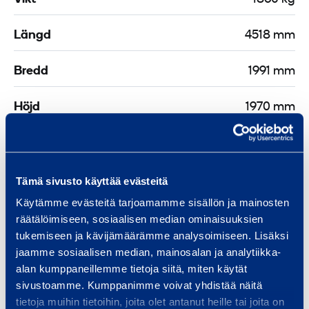
Längd
4518 mm
Bredd
1991 mm
Höjd
1970 mm
Dokument
Tämä sivusto käyttää evästeitä
Käytämme evästeitä tarjoamamme sisällön ja mainosten
räätälöimiseen, sosiaalisen median ominaisuuksien
Liknande produkter
tukemiseen ja kävijämäärämme analysoimiseen. Lisäksi
jaamme sosiaalisen median, mainosalan ja analytiikka-
alan kumppaneillemme tietoja siitä, miten käytät
sivustoamme. Kumppanimme voivat yhdistää näitä
T
tietoja muihin tietoihin, joita olet antanut heille tai joita on