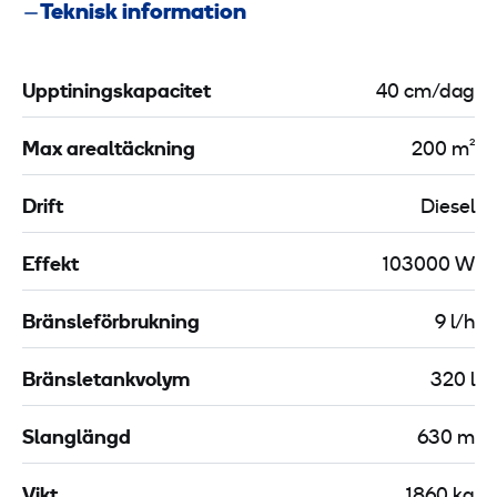
Teknisk information
Upptiningskapacitet
40 cm/dag
Max arealtäckning
200 m²
Drift
Diesel
Effekt
103000 W
Bränsleförbrukning
9 l/h
Bränsletankvolym
320 l
Slanglängd
630 m
Vikt
1860 kg