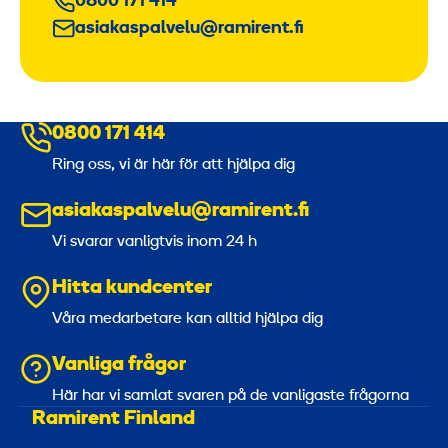
0800 171 414
asiakaspalvelu@ramirent.fi
0800 171 414
Ring oss, vi är här för att hjälpa dig
asiakaspalvelu@ramirent.fi
Vi svarar vanligtvis inom 24 h
Hitta kundcenter
Våra medarbetare kan alltid hjälpa dig
Vanliga frågor
Här har vi samlat svaren på de vanligaste frågorna
Ramirent Finland