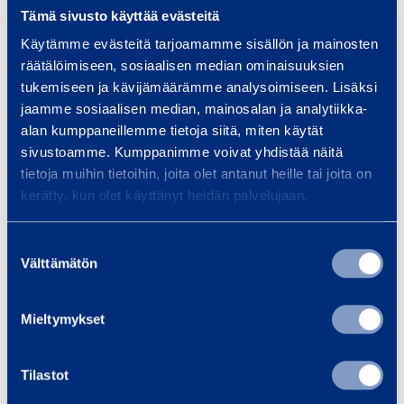
Tämä sivusto käyttää evästeitä
Max jiblängd
1,22 m
Käytämme evästeitä tarjoamamme sisällön ja mainosten
räätälöimiseen, sosiaalisen median ominaisuuksien
Drift/styrning
2WD/2WS
tukemiseen ja kävijämäärämme analysoimiseen. Lisäksi
jaamme sosiaalisen median, mainosalan ja analytiikka-
Plattform längd
1,17 m
alan kumppaneillemme tietoja siitä, miten käytät
sivustoamme. Kumppanimme voivat yhdistää näitä
Plattform bredd
0,76 m
tietoja muihin tietoihin, joita olet antanut heille tai joita on
kerätty, kun olet käyttänyt heidän palvelujaan.
Transportlängd
3,66 m
Suostumuksen
Transportbredd
1,19 m
Välttämätön
valinta
Transporthöjd
2,24 m
Mieltymykset
Längd
5,31 m
Tilastot
Bredd
1,19 m