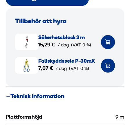
Tillbehör att hyra
S
Säkerhetsblock 2 m
ä
15,29 €
/ dag
(VAT 0 %)
k
e
F
Fallskyddssele P-30mX
r
a
7,07 €
/ dag
(VAT 0 %)
h
l
e
l
t
s
Teknisk information
s
k
b
y
l
d
Plattformshöjd
9 m
o
d
c
s