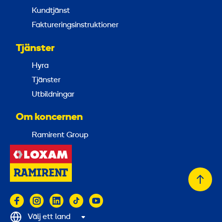
Kundtjänst
Faktureringsinstruktioner
Tjänster
Hyra
Tjänster
Utbildningar
Om koncernen
Ramirent Group
Tillb
till
topp
Välj ett land