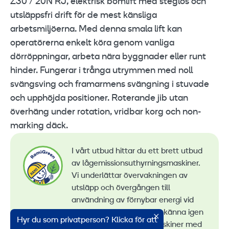
Z30 / 20N RJ, elektrisk bomlift med steglös och
utsläppsfri drift för de mest känsliga
arbetsmiljöerna. Med denna smala lift kan
operatörerna enkelt köra genom vanliga
dörröppningar, arbeta nära byggnader eller runt
hinder. Fungerar i trånga utrymmen med noll
svängsving och framarmens svängning i stuvade
och upphöjda positioner. Roterande jib utan
överhäng under rotation, vridbar korg och non-
marking däck.
I vårt utbud hittar du ett brett utbud
av lågemissionsuthyrningsmaskiner.
Vi underlättar övervakningen av
utsläpp och övergången till
användning av förnybar energi vid
maskinuthyrning. Du kan känna igen
Hyr du som privatperson? Klicka för att
alla våra lågemissionsmaskiner med