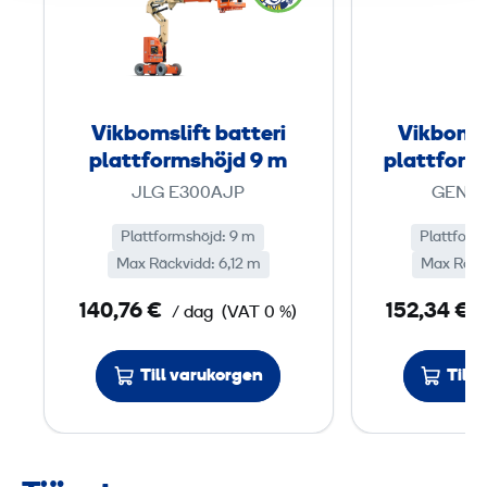
k
b
o
m
s
Vikbomslift batteri
Vikbomsl
l
plattformshöjd 9 m
plattform
i
JLG E300AJP
GENIE
f
t
Plattformshöjd: 9 m
Plattform
Max Räckvidd: 6,12 m
b
Max Räck
a
140,76 €
152,34 €
/ dag
(VAT 0 %)
t
t
Till varukorgen
Till
e
r
i
p