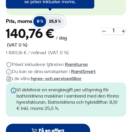
se priser inklusive moms.
RamiGreen-märket
.
Pris, moms
0 %
25,5 %
140,76 €
/ dag
(VAT 0 %)
1 880,16 €
/ månad
(VAT 0 %)
Priset inkluderar tjänsten
Ramiturva
Du kan se dina avtalspriser i
RamiSmart
Läs våra
hyres‑ och servicevillkor
Vi debiterar en energiavgift per uthyrning för
batteridrivna maskiner i samband med den första
hyresfakturan. Batteridrivna och hybridliftar: 8,10
€ inkl. moms 25,5 %.
Få en offert