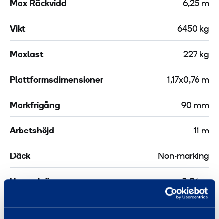
Max Räckvidd
6,25 m
k
s
2
e
Vikt
6450 kg
l
m
e
Maxlast
227 kg
P
-
Plattformsdimensioner
1,17x0,76 m
3
0
Markfrigång
90 mm
m
X
Arbetshöjd
11 m
Däck
Non-marking
Upp och över
3,86 m
Drift
Batteri