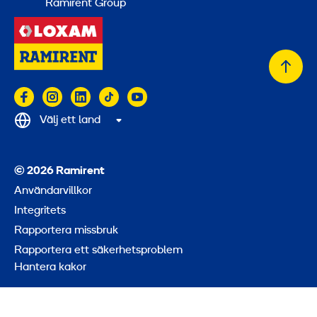
Ramirent Group
Tillb
till
topp
Välj ett land
© 2026 Ramirent
Användarvillkor
Integritets
Rapportera missbruk
Rapportera ett säkerhetsproblem
Hantera kakor