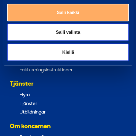
Våra medarbetare kan alltid hjälpa dig
Salli kaikki
Vanliga frågor
Här har vi samlat svaren på de vanligaste frågorna
Salli valinta
Ramirent Finland
Om oss
Kiellä
Karriär hos Ramirent
Kundtjänst
Faktureringsinstruktioner
Tjänster
Hyra
Tjänster
Utbildningar
Om koncernen