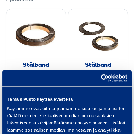
S
S
t
t
å
å
l
l
b
b
a
a
n
n
Stålband
Stålband
d
d
19 mm
16 mm
1
1
9
6
2,98 €
2,98 €
/
kg
(
VAT
0
/
kg
(
VAT
0
Tämä sivusto käyttää evästeitä
%)
%)
m
m
Käytämme evästeitä tarjoamamme sisällön ja mainosten
m
m
räätälöimiseen, sosiaalisen median ominaisuuksien
Till varukorgen
Till varukorgen
tukemiseen ja kävijämäärämme analysoimiseen. Lisäksi
jaamme sosiaalisen median, mainosalan ja analytiikka-