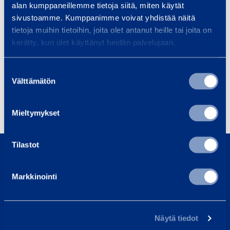
alan kumppaneillemme tietoja siitä, miten käytät
sivustoamme. Kumppanimme voivat yhdistää näitä
tietoja muihin tietoihin, joita olet antanut heille tai joita on
kerätty, kun olet käyttänyt heidän palvelujaan.
Suostumuksen
Välttämätön
valinta
Mieltymykset
0800 171 414
Tilastot
Ring oss, vi är här för att hjälpa dig
Markkinointi
asiakaspalvelu@ramirent.fi
Vi svarar vanligtvis inom 24 h
Hitta kundcenter
Näytä tiedot