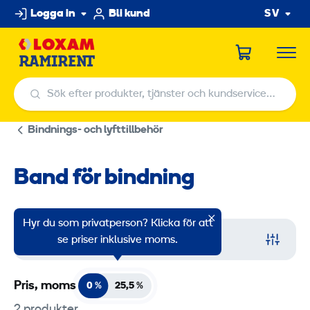
Hoppa
Logga in
Bli kund
SV
till
innehållet
Sök efter produkter, tjänster och kundservicecenter
Sök efter produkter, tjänster och kundservicecenter
Bindnings- och lyfttillbehör
Band för bindning
Hyr du som privatperson? Klicka för att
Filter
se priser inklusive moms.
Pris, moms
0 %
25,5
%
2 produkter