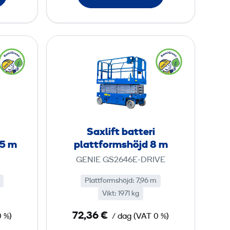
a
t
t
S
f
a
o
x
r
l
m
i
s
f
h
t
Saxlift batteri
ö
b
95 m
plattformshöjd 8 m
j
a
GENIE GS2646E-DRIVE
d
t
7
t
Plattformshöjd
:
7,96 m
,
Vikt
:
1971 kg
e
7
r
72,36 €
 %)
/ dag
m
(
VAT
0 %)
i