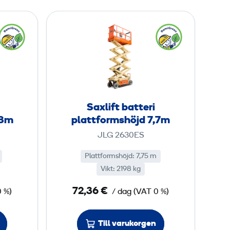
t
S
f
a
o
x
r
l
m
i
s
f
h
t
Saxlift batteri
ö
b
,8m
plattformshöjd 7,7m
j
a
JLG 2630ES
d
t
5
t
Plattformshöjd
:
7,75 m
,
Vikt
:
2198 kg
e
8
r
72,36 €
0 %)
/ dag
(
VAT
0 %)
i
m
p
Till varukorgen
l