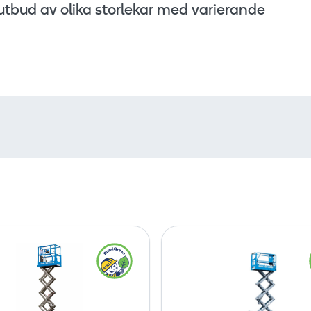
 utbud av olika storlekar med varierande
S
S
a
a
x
x
l
l
i
i