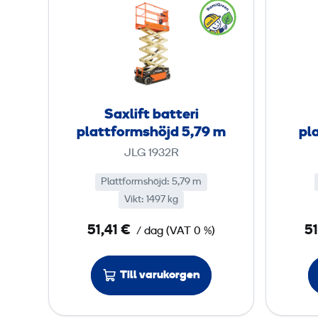
f
a
o
x
r
l
m
i
s
f
h
t
Saxlift batteri
ö
b
plattformshöjd 5,79 m
pl
j
a
JLG 1932R
d
t
4
t
Plattformshöjd
:
5,79 m
,
Vikt
:
1497 kg
e
6
r
51,41 €
51
/ dag
(
VAT
0 %)
i
m
p
Till varukorgen
l
a
t