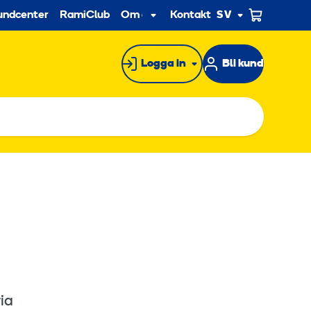
econdary
undcenter
RamiClub
Om oss
Kontakt
SV
Undermeny
Logga in
Bli kund
ia