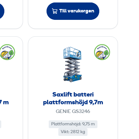
p
Till varukorgen
l
a
t
t
S
f
a
o
x
r
l
m
i
s
f
h
t
Saxlift batteri
ö
b
7 m
plattformshöjd 9,7m
j
a
GENIE GS3246
d
t
8
t
Plattformshöjd
:
9,75 m
Vikt
:
2812 kg
e
m