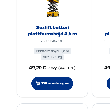
r
l
m
i
s
f
h
t
Saxlift batteri
ö
b
plattformshöjd 4,6 m
p
j
a
JCB S1530E
GE
d
t
3
t
Plattformshöjd
:
4,6 m
Vikt
:
1330 kg
e
m
r
49,20 €
49
/ dag
(
VAT
0 %)
i
p
Till varukorgen
l
a
t
t
S