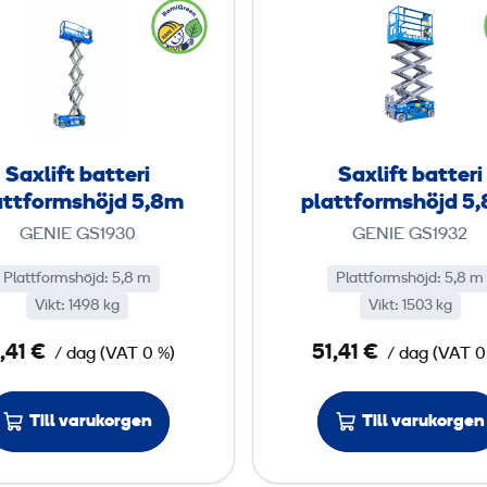
f
f
a
a
o
o
x
x
r
r
l
l
m
m
i
i
s
s
f
f
h
h
t
t
Saxlift batteri
Saxlift batteri
ö
ö
b
b
attformshöjd 5,8m
plattformshöjd 5,
j
j
a
a
GENIE GS1930
GENIE GS1932
d
d
t
t
5
5
t
t
Plattformshöjd
:
5,8 m
Plattformshöjd
:
5,8 m
,
Vikt
:
1498 kg
e
Vikt
:
1503 kg
e
m
7
r
r
,41 €
51,41 €
/ dag
(
VAT
0 %)
/ dag
(
VAT
0
i
i
m
p
p
Till varukorgen
Till varukorgen
l
l
a
a
t
t