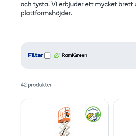
och tysta. Vi erbjuder ett mycket brett
plattformshöjder.
Filter
RamiGreen
42 produkter
S
a
x
l
i