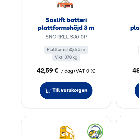
f
t
Saxlift batteri
b
plattformshöjd 3 m
pl
a
SNORKEL S3010P
t
t
Plattformshöjd
:
3 m
Vikt
:
370 kg
e
r
42,59 €
48
/ dag
(
VAT
0 %)
i
p
Till varukorgen
l
a
t
t
S
f
a
o
x