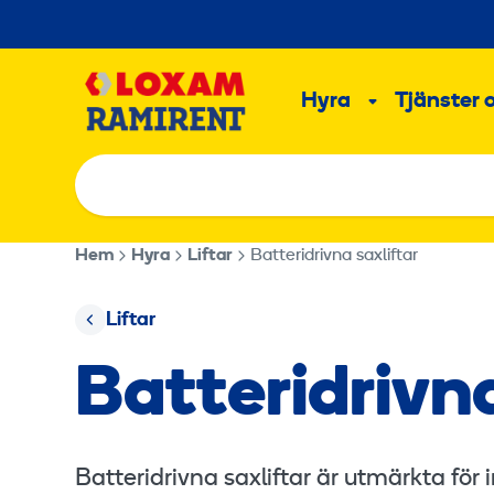
Hoppa
till
Main
innehållet
Hyra
Tjänster 
Undermeny
Hem
Hyra
Liftar
Batteridrivna saxliftar
Liftar
Batteridrivna
Batteridrivna saxliftar är utmärkta för