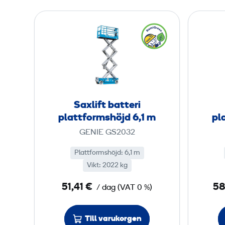
t
S
f
a
o
x
r
l
m
i
s
f
h
t
Saxlift batteri
ö
b
plattformshöjd 6,1 m
pl
j
a
GENIE GS2032
d
t
5
t
Plattformshöjd
:
6,1 m
,
Vikt
:
2022 kg
e
7
r
51,41 €
58
/ dag
9
(
VAT
0 %)
i
p
m
Till varukorgen
l