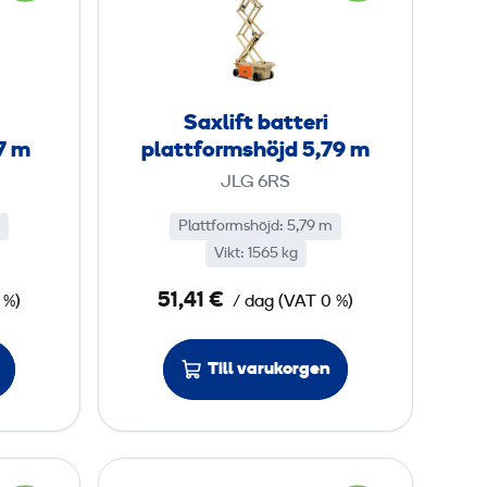
r
l
m
i
s
f
h
t
Saxlift batteri
ö
b
7 m
plattformshöjd 5,79 m
j
a
JLG 6RS
d
t
4
t
Plattformshöjd
:
5,79 m
,
Vikt
:
1565 kg
e
5
r
51,41 €
 %)
/ dag
7
(
VAT
0 %)
i
p
m
Till varukorgen
l
a
t
t
S