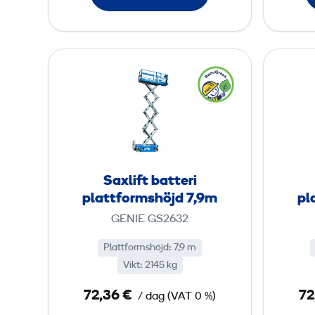
a
t
t
S
f
a
o
x
r
l
m
i
s
f
h
t
Saxlift batteri
ö
b
plattformshöjd 7,9m
pl
j
a
GENIE GS2632
d
t
6
t
Plattformshöjd
:
7,9 m
,
Vikt
:
2145 kg
e
1
r
72,36 €
72
/ dag
(
VAT
0 %)
i