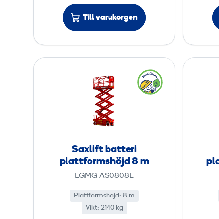
m
p
Till varukorgen
l
a
t
t
S
f
a
o
x
r
l
m
i
s
f
h
t
Saxlift batteri
ö
b
plattformshöjd 8 m
pl
j
a
LGMG AS0808E
d
t
7
t
Plattformshöjd
:
8 m
,
Vikt
:
2140 kg
e
9