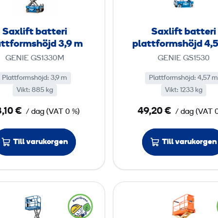
f
f
t
t
Saxlift batteri
Saxlift batteri
b
b
attformshöjd 3,9 m
plattformshöjd 4,
a
a
GENIE GS1330M
GENIE GS1530
t
t
t
t
Plattformshöjd
:
3,9 m
Plattformshöjd
:
4,57 m
Vikt
:
885 kg
e
Vikt
:
1233 kg
e
r
r
,10 €
49,20 €
/ dag
(
VAT
0 %)
/ dag
(
VAT
i
i
p
p
Till varukorgen
Till varukorgen
l
l
a
a
t
t
t
t
S
S
f
f
a
a
o
o
x
x