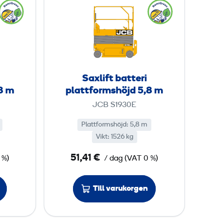
f
a
o
x
r
l
m
i
s
f
h
t
Saxlift batteri
ö
b
8 m
plattformshöjd 5,8 m
j
a
JCB S1930E
d
t
5
t
Plattformshöjd
:
5,8 m
,
Vikt
:
1526 kg
e
7
r
51,41 €
 %)
/ dag
9
(
VAT
0 %)
i
p
m
Till varukorgen
l
a
t