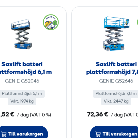
t
t
S
S
f
f
a
a
o
o
x
x
r
r
l
l
m
m
i
i
s
s
f
f
h
h
t
t
Saxlift batteri
Saxlift batteri
ö
ö
b
b
attformshöjd 6,1 m
plattformshöjd 7
j
j
a
a
GENIE GS2046
GENIE GS2646
d
d
t
t
5
5
t
t
Plattformshöjd
:
6,1 m
Plattformshöjd
:
7,8 m
,
,
Vikt
:
1974 kg
e
Vikt
:
2447 kg
e
8
8
r
r
,52 €
72,36 €
/ dag
m
(
VAT
0 %)
/ dag
(
VAT
i
i
m
p
p
Till varukorgen
Till varukorgen
l
l