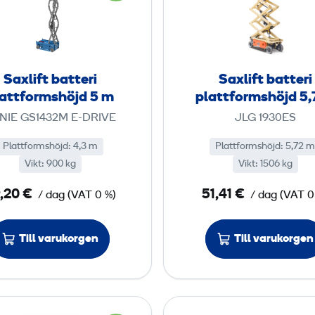
r
r
l
l
m
m
i
i
s
s
f
f
h
h
t
t
Saxlift batteri
Saxlift batteri
ö
ö
b
b
lattformshöjd 5 m
plattformshöjd 5,
j
j
a
a
NIE GS1432M E-DRIVE
JLG 1930ES
d
d
t
t
3
4
t
t
Plattformshöjd
:
4,3 m
Plattformshöjd
:
5,72 m
,
,
Vikt
:
900 kg
e
Vikt
:
1506 kg
e
9
5
r
r
,20 €
51,41 €
/ dag
(
VAT
0 %)
/ dag
7
(
VAT
0
i
i
m
p
p
m
Till varukorgen
Till varukorgen
l
l
a
a
t
t
t
t
S
S