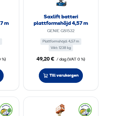
f
t
Saxlift batteri
b
57 m
plattformshöjd 4,57 m
a
GENIE GS1532
t
t
Plattformshöjd
:
4,57 m
Vikt
:
1238 kg
e
r
49,20 €
0 %)
/ dag
(
VAT
0 %)
i
p
Till varukorgen
l
a
t
t
S
f
a
o
x