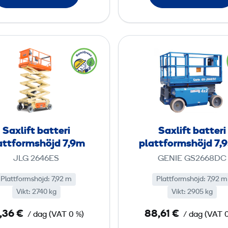
a
a
t
t
t
t
S
S
f
f
a
a
o
o
x
x
r
r
l
l
m
m
i
i
s
s
f
f
h
h
t
t
Saxlift batteri
Saxlift batteri
ö
ö
b
b
attformshöjd 7,9m
plattformshöjd 7,
j
j
a
a
JLG 2646ES
GENIE GS2668DC
d
d
t
t
6
7
t
t
Plattformshöjd
:
7,92 m
Plattformshöjd
:
7,92 m
,
,
Vikt
:
2740 kg
e
Vikt
:
2905 kg
e
1
8
r
r
,36 €
88,61 €
/ dag
(
VAT
0 %)
/ dag
m
(
VAT
0
i
i