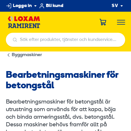
Hoppa
Logga in
Bli kund
SV
till
innehållet
Sök efter produkter, tjänster och kundservicecenter
Sök efter produkter, tjänster och kundservicecenter
Byggmaskiner
Bearbetningsmaskiner för
betongstål
Bearbetningsmaskiner för betongstål är
utrustning som används för att kapa, böja
och binda armeringsstål, dvs. betongstål.
Dessa maskiner behövs framför allt på