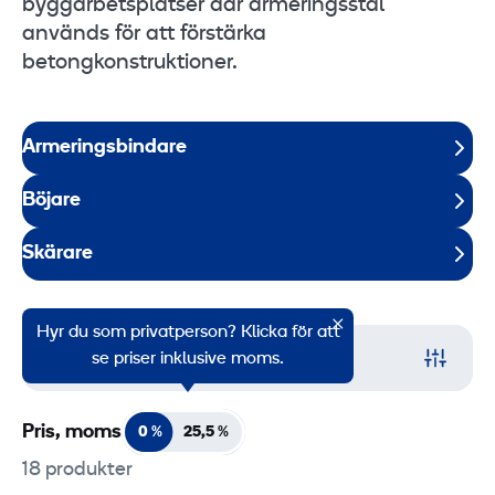
byggarbetsplatser där armeringsstål
används för att förstärka
betongkonstruktioner.
Armeringsbindare
Böjare
Skärare
Hyr du som privatperson? Klicka för att
Filter
se priser inklusive moms.
Pris, moms
0 %
25,5
%
18 produkter