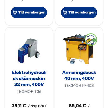
t
3
e
2
Till varukorgen
Till varukorgen
r
i
m
E
A
d
m
l
r
r
,
e
m
i
4
k
e
v
0
t
r
e
0
r
i
n
V
o
n
Elektrohydrauli
Armeringsbock
h
g
sk skärmaskin
40 mm, 400V
y
s
32 mm, 400V
TECMOR PF40S
d
b
TECMOR T36
r
o
a
c
35,11 €
85,04 €
/ dag
(
VAT
/