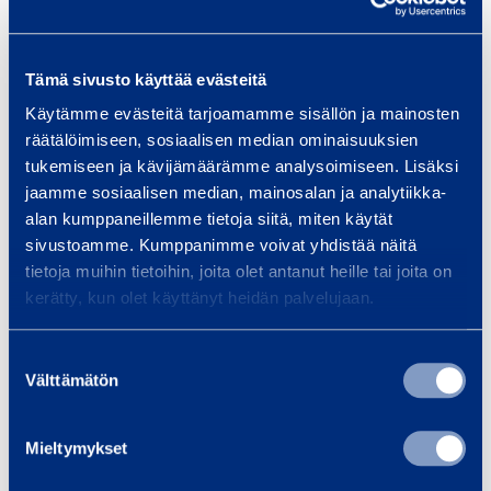
Till varukorgen
Till varukorgen
m
m
m
m
Tämä sivusto käyttää evästeitä
A
A
,
,
Käytämme evästeitä tarjoamamme sisällön ja mainosten
r
r
4
4
räätälöimiseen, sosiaalisen median ominaisuuksien
m
m
0
0
tukemiseen ja kävijämäärämme analysoimiseen. Lisäksi
e
e
0
0
jaamme sosiaalisen median, mainosalan ja analytiikka-
r
r
alan kumppaneillemme tietoja siitä, miten käytät
V
V
i
i
sivustoamme. Kumppanimme voivat yhdistää näitä
n
n
tietoja muihin tietoihin, joita olet antanut heille tai joita on
Armeringsbock
Armeringsklipp
kerätty, kun olet käyttänyt heidän palvelujaan.
g
g
20 mm, 230 V
are 20 mm
s
s
GMS MG20B
MAKITA DSC191Z
Suostumuksen
b
k
Välttämätön
valinta
o
l
115,66 €
34,09 €
/
/
c
i
dag
(
VAT
0 %)
dag
(
VAT
0 %)
Mieltymykset
k
p
2
p