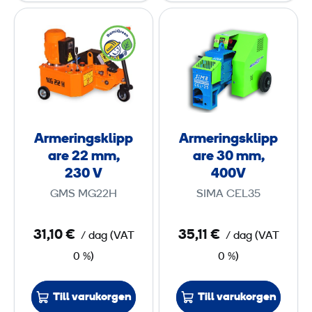
m
m
A
A
m
r
r
,
m
m
4
e
e
0
r
r
0
i
i
V
n
n
Armeringsklipp
Armeringsklipp
g
g
are 22 mm,
are 30 mm,
s
s
230 V
400V
k
k
GMS MG22H
SIMA CEL35
l
l
i
i
31,10 €
35,11 €
/ dag
(
VAT
/ dag
(
VAT
p
p
0 %)
0 %)
p
p
a
a
Till varukorgen
Till varukorgen
r
r