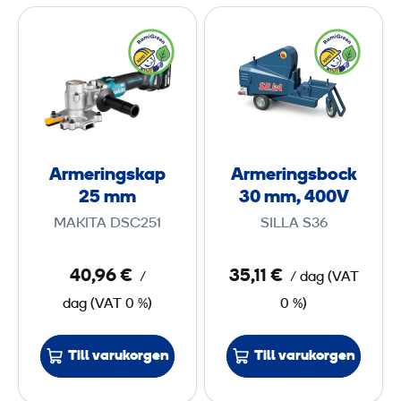
A
A
r
r
m
m
e
e
r
r
i
i
n
n
Armeringskap
Armeringsbock
g
g
25 mm
30 mm, 400V
s
s
MAKITA DSC251
SILLA S36
k
b
a
o
40,96 €
35,11 €
/
/ dag
(
VAT
p
c
dag
(
VAT
0 %)
0 %)
2
k
5
3
0
Till varukorgen
Till varukorgen
m