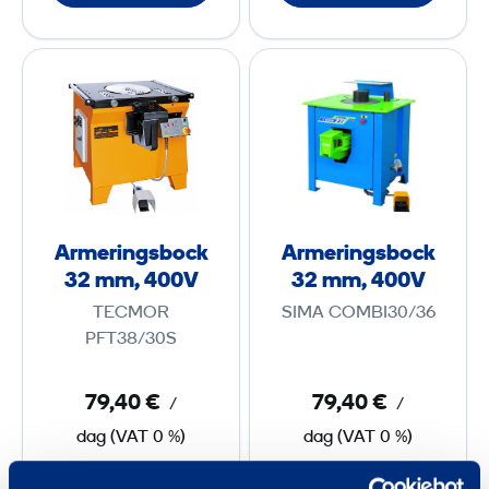
m
m
A
A
m
m
r
r
,
,
m
m
4
4
e
e
0
0
r
r
0
0
i
i
V
V
n
n
Armeringsbock
Armeringsbock
g
g
32 mm, 400V
32 mm, 400V
s
s
TECMOR
SIMA COMBI30/36
b
b
PFT38/30S
o
o
c
c
79,40 €
79,40 €
/
/
k
k
dag
(
VAT
0 %)
dag
(
VAT
0 %)
3
3
2
2