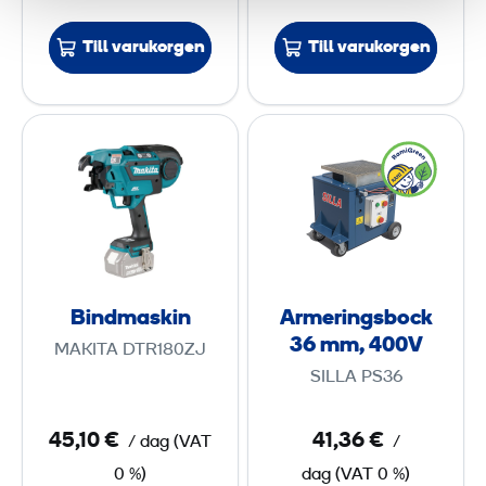
e
k
Till varukorgen
Till varukorgen
r
ä
i
r
d
a
B
A
r
r
i
r
i
e
n
m
v
3
d
e
e
2
m
r
n
a
i
m
s
n
m
Bindmaskin
Armeringsbock
k
g
,
36 mm, 400V
MAKITA DTR180ZJ
i
s
4
SILLA PS36
n
b
0
o
0
45,10 €
41,36 €
/ dag
(
VAT
/
c
V
0 %)
dag
(
VAT
0 %)
k