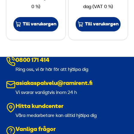
u
k
0 %)
dag
(
VAT
0 %)
l
4
i
0
Till varukorgen
Till varukorgen
s
k
m
s
m
k
,
ä
4
0800 171 414
r
0
Ring oss, vi är här för att hjälpa dig
m
0
a
V
asiakaspalvelu@ramirent.fi
s
Vi svarar vanligtvis inom 24 h
k
i
Hitta kundcenter
n
Våra medarbetare kan alltid hjälpa dig
3
Vanliga frågor
2