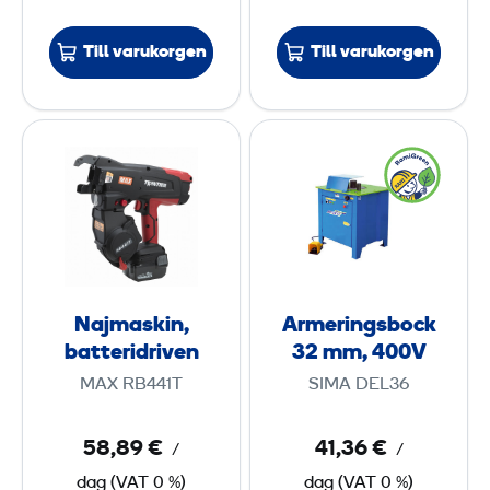
3
6
Till varukorgen
Till varukorgen
m
N
A
m
a
r
,
j
m
4
m
e
0
a
r
0
s
i
V
k
n
Najmaskin,
Armeringsbock
i
g
batteridriven
32 mm, 400V
n
s
MAX RB441T
SIMA DEL36
,
b
b
o
58,89 €
41,36 €
/
/
a
c
dag
(
VAT
0 %)
dag
(
VAT
0 %)
t
k