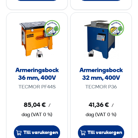
e
e
2
3
A
A
2
0
r
r
m
m
m
m
e
e
m
m
r
r
,
,
i
i
2
4
n
n
3
0
Armeringsbock
Armeringsbock
g
g
0
0
36 mm, 400V
32 mm, 400V
s
s
V
TECMOR PF44S
TECMOR P36
b
b
V
o
o
85,04 €
41,36 €
/
/
c
c
dag
(
VAT
0 %)
dag
(
VAT
0 %)
k
k
3
3
6
2
Till varukorgen
Till varukorgen