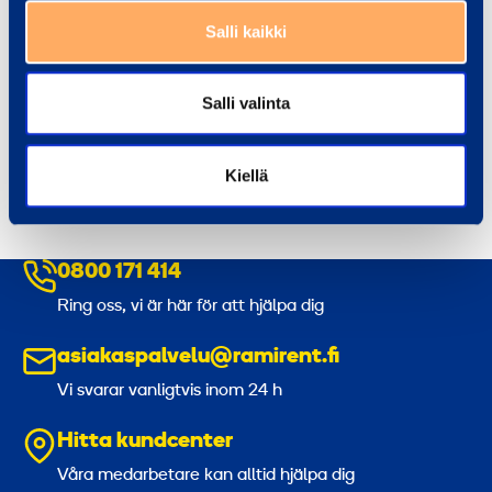
m
Salli kaikki
122,77 €
/
j
serie
(
VAT
0 %)
u
Salli valinta
k
Till varukorgen
,
3
Kiellä
-
p
a
0800 171 414
c
Ring oss, vi är här för att hjälpa dig
k
asiakaspalvelu@ramirent.fi
Vi svarar vanligtvis inom 24 h
Hitta kundcenter
Våra medarbetare kan alltid hjälpa dig