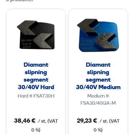
D
D
i
i
a
a
m
m
a
a
n
n
t
t
Diamant
Diamant
s
s
slipning
slipning
l
l
segment
segment
i
i
30/40V Hard
30/40V Medium
p
p
Hard # FSAT30H
Medium #
n
n
FSA30/40QA-M
i
i
n
n
38,46 €
29,23 €
/
st.
(
VAT
/
st.
(
VAT
g
g
0 %)
0 %)
s
s