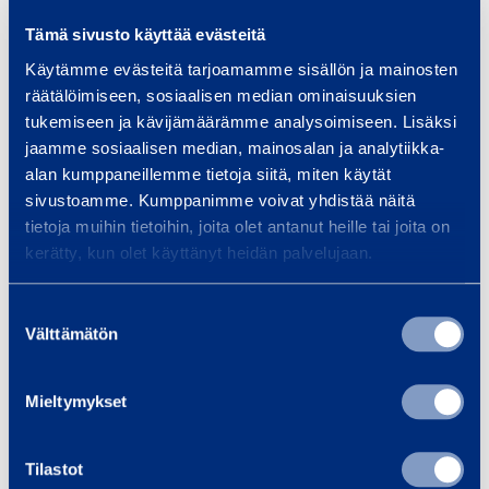
t
Tämä sivusto käyttää evästeitä
M
M
e
Käytämme evästeitä tarjoamamme sisällön ja mainosten
o
o
r
räätälöimiseen, sosiaalisen median ominaisuuksien
m
m
i
tukemiseen ja kävijämäärämme analysoimiseen. Lisäksi
e
e
d
jaamme sosiaalisen median, mainosalan ja analytiikka-
n
n
alan kumppaneillemme tietoja siitä, miten käytät
r
t
t
sivustoamme. Kumppanimme voivat yhdistää näitä
i
tietoja muihin tietoihin, joita olet antanut heille tai joita on
n
n
v
Momentnyckel,
Momentnyckel,
kerätty, kun olet käyttänyt heidän palvelujaan.
y
y
e
eldriven
batteridriven
c
c
n
JUWEL TES-241
INNOTORC
Suostumuksen
k
k
EMAX420
Välttämätön
valinta
e
e
l
l
108,03 €
123,63 €
/
/
Mieltymykset
,
,
dag
(
VAT
0 %)
dag
(
VAT
0 %)
e
b
l
a
Tilastot