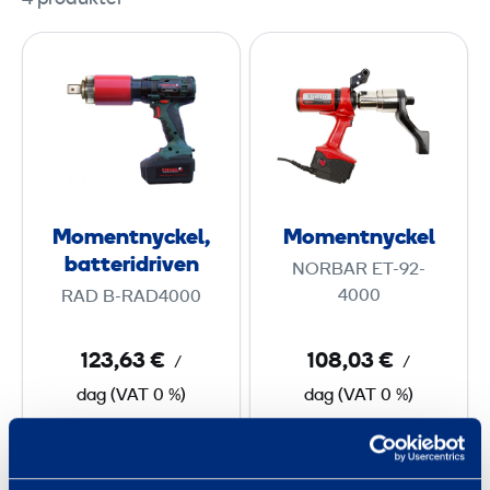
M
M
o
o
m
m
e
e
n
n
t
t
n
n
Momentnyckel,
Momentnyckel
y
y
batteridriven
NORBAR ET-92-
c
c
4000
RAD B-RAD4000
k
k
e
e
123,63 €
108,03 €
/
/
l
l
dag
(
VAT
0 %)
dag
(
VAT
0 %)
,
b
a
Till varukorgen
Till varukorgen
t