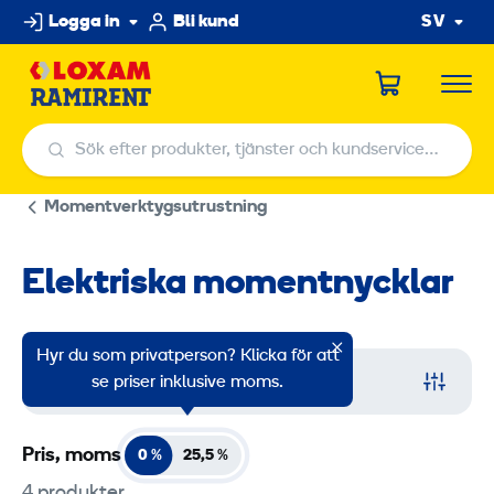
Hoppa
Logga in
Bli kund
SV
till
innehållet
Sök efter produkter, tjänster och kundservicecenter
Sök efter produkter, tjänster och kundservicecenter
Momentverktygsutrustning
Elektriska momentnycklar
Hyr du som privatperson? Klicka för att
Filter
se priser inklusive moms.
Pris, moms
0 %
25,5
%
4 produkter