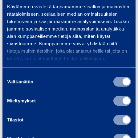
k
u
p
Käytämme evästeitä tarjoamamme sisällön ja mainosten
Begär offert
Begär offert
j
t
räätälöimiseen, sosiaalisen median ominaisuuksien
p
u
p
tukemiseen ja kävijämäärämme analysoimiseen. Lisäksi
n
Till varukorgen
Till varukorgen
t
o
jaamme sosiaalisen median, mainosalan ja analytiikka-
i
g
r
alan kumppaneillemme tietoja siitä, miten käytät
n
sivustoamme. Kumppanimme voivat yhdistää näitä
r
t
g
E
M
tietoja muihin tietoihin, joita olet antanut heille tai joita on
i
m
l
a
kerätty, kun olet käyttänyt heidän palvelujaan.
n
e
e
n
d
d
k
u
Suostumuksen
m
7
Välttämätön
t
e
valinta
e
r
l
d
m
i
l
Mieltymykset
Elektrisk
7
Manuell
ö
s
s
skjutgrind med
skjutport med
p
k
k
8 m öppning
9 m öppning
m
p
Tilastot
s
j
ö
n
k
u
p
i
Begär offert
Begär offert