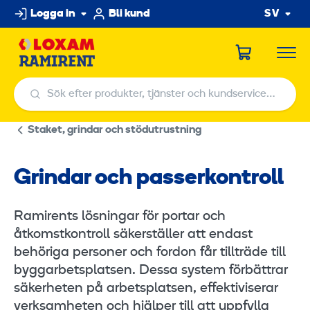
Hoppa
Logga in
Bli kund
SV
till
innehållet
Sök efter produkter, tjänster och kundservicecenter
Sök efter produkter, tjänster och kundservicecenter
Staket, grindar och stödutrustning
Grindar och passerkontroll
Ramirents lösningar för portar och
åtkomstkontroll säkerställer att endast
behöriga personer och fordon får tillträde till
byggarbetsplatsen. Dessa system förbättrar
säkerheten på arbetsplatsen, effektiviserar
verksamheten och hjälper till att uppfylla