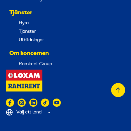
Tjänster
Hyra
Tjänster
Utbildningar
Om koncernen
Ramirent Group
Tillb
till
topp
Välj ett land