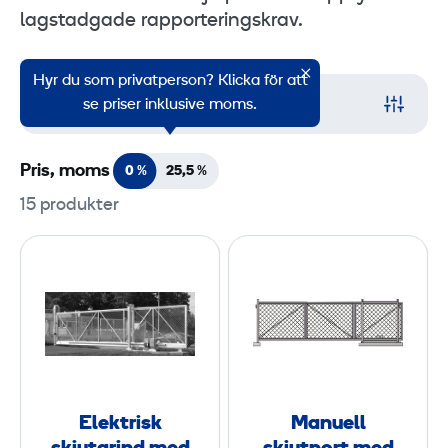
lagstadgade rapporteringskrav.
Hyr du som privatperson? Klicka för att
Filter
se priser inklusive moms.
Pris, moms
0 %
25,5
%
15 produkter
E
M
l
a
e
n
k
u
t
e
r
l
i
l
Elektrisk
Manuell
s
s