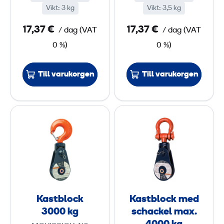
Vikt
:
3 kg
Vikt
:
3,5 kg
.
0
1
17,37 €
17,37 €
/ dag
(
VAT
/ dag
(
VAT
0
k
0 %)
0 %)
0
g
0
Till varukorgen
Till varukorgen
k
g
K
K
a
a
s
s
t
t
b
b
l
l
o
o
Kastblock
Kastblock med
c
c
3000 kg
schackel max.
k
k