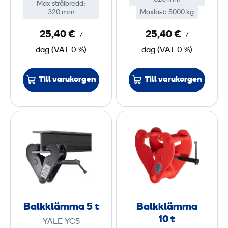
Max strålbredd
:
320 mm
Maxlast
:
5000 kg
t
t
25,40 €
25,40 €
/
/
dag
(
VAT
0 %)
dag
(
VAT
0 %)
Till varukorgen
Till varukorgen
B
B
a
a
l
l
k
k
k
k
l
l
ä
ä
Balkklämma 5 t
Balkklämma
m
m
10 t
YALE YC5
m
m