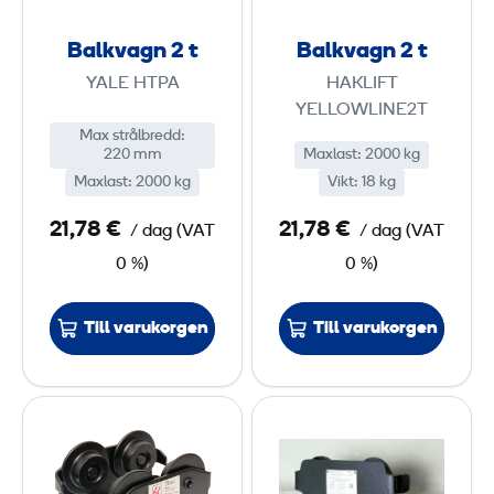
a
a
g
g
Balkvagn 2 t
Balkvagn 2 t
n
n
YALE HTPA
HAKLIFT
2
2
YELLOWLINE2T
Max strålbredd
:
t
t
220 mm
Maxlast
:
2000 kg
Maxlast
:
2000 kg
Vikt
:
18 kg
21,78 €
21,78 €
/ dag
(
VAT
/ dag
(
VAT
0 %)
0 %)
Till varukorgen
Till varukorgen
B
B
a
a
l
l