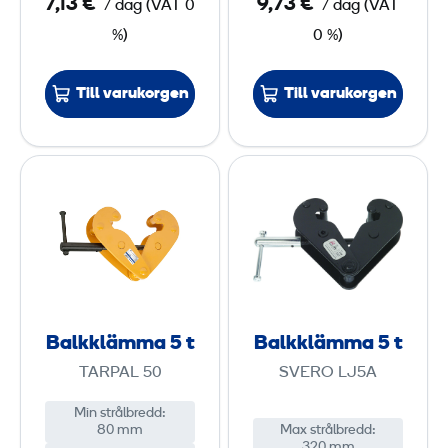
7,13 €
9,73 €
/ dag
(
VAT
0
/ dag
(
VAT
%)
0 %)
Till varukorgen
Till varukorgen
B
B
a
a
l
l
k
k
k
k
l
l
ä
ä
Balkklämma 5 t
Balkklämma 5 t
m
m
TARPAL 50
SVERO LJ5A
m
m
a
a
Min strålbredd
:
80 mm
Max strålbredd
:
5
5
320 mm