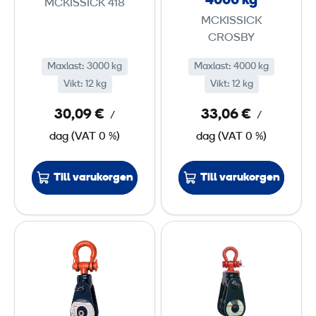
4000 kg
MCKISSICK 418
3
m
MCKISSICK
0
e
CROSBY
0
d
Maxlast
:
3000 kg
Maxlast
:
4000 kg
0
s
Vikt
:
12 kg
Vikt
:
12 kg
c
k
h
30,09 €
33,06 €
/
/
g
a
dag
(
VAT
0 %)
dag
(
VAT
0 %)
c
k
Till varukorgen
Till varukorgen
e
l
m
K
K
a
a
a
x
s
s
.
t
t
4
b
b