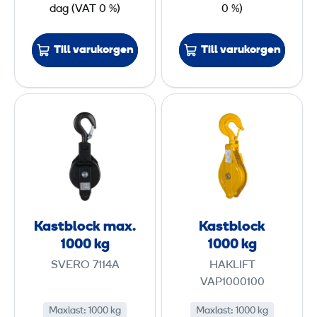
dag
(
VAT
0 %)
0 %)
Till varukorgen
Till varukorgen
K
K
a
a
s
s
t
t
b
b
l
l
o
o
Kastblock max.
Kastblock
c
c
1000 kg
1000 kg
k
k
SVERO 7114A
HAKLIFT
m
1
VAP1000100
a
0
Maxlast
:
1000 kg
Maxlast
:
1000 kg
x
0