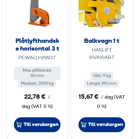
å
l
x
x
t
k
.
.
l
v
8
1
y
a
0
2
f
g
Plåtlyfthandsk
0
Balkvagn 1 t
0
t
n
e horisontal 3 t
0
HAKLIFT
h
1
k
0
SIVA10ABT
PEWAG HXW3T
a
g
n
t
Max plåtbredd
:
k
60 mm
Vikt
:
9 kg
d
g
Maxlast
:
3000 kg
Längd
:
190 mm
s
k
22,78 €
15,67 €
/
/ dag
(
VAT
e
dag
(
VAT
0 %)
0 %)
h
o
Till varukorgen
Till varukorgen
r
i