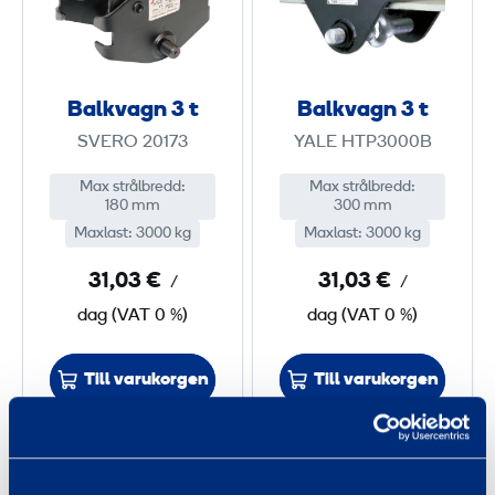
k
k
v
v
a
a
g
g
Balkvagn 3 t
Balkvagn 3 t
n
n
SVERO 20173
YALE HTP3000B
3
3
Max strålbredd
:
Max strålbredd
:
180 mm
300 mm
t
t
Maxlast
:
3000 kg
Maxlast
:
3000 kg
31,03 €
31,03 €
/
/
dag
(
VAT
0 %)
dag
(
VAT
0 %)
Till varukorgen
Till varukorgen
S
B
k
a