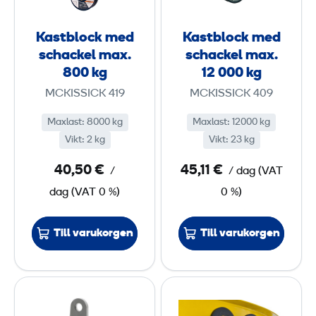
0
l
l
0
o
o
Kastblock med
Kastblock med
0
c
c
schackel max.
schackel max.
k
k
800 kg
12 000 kg
k
m
m
MCKISSICK 419
MCKISSICK 409
g
e
e
Maxlast
:
d
8000 kg
Maxlast
:
d
12000 kg
Vikt
:
2 kg
Vikt
:
23 kg
s
s
c
c
40,50 €
45,11 €
/
/ dag
(
VAT
h
h
dag
(
VAT
0 %)
0 %)
a
a
c
c
Till varukorgen
Till varukorgen
k
k
e
e
l
l
P
B
m
m
l
a
a
a