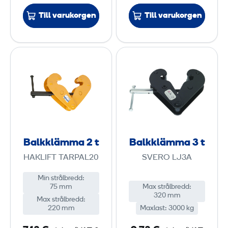
Till varukorgen
Till varukorgen
B
B
a
a
l
l
k
k
k
k
l
l
ä
ä
Balkklämma 2 t
Balkklämma 3 t
m
m
HAKLIFT TARPAL20
SVERO LJ3A
m
m
a
a
Min strålbredd
:
75 mm
Max strålbredd
:
2
3
320 mm
Max strålbredd
:
220 mm
Maxlast
:
3000 kg
t
t