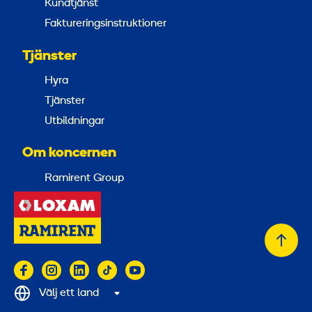
Kundtjänst
Faktureringsinstruktioner
Tjänster
Hyra
Tjänster
Utbildningar
Om koncernen
Ramirent Group
Tillb
till
topp
Välj ett land