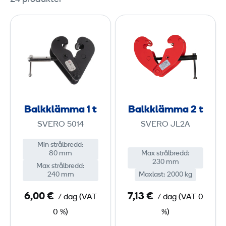
B
B
a
a
l
l
k
k
k
k
l
l
ä
ä
Balkklämma 1 t
Balkklämma 2 t
m
m
SVERO 5014
SVERO JL2A
m
m
a
a
Min strålbredd
:
80 mm
Max strålbredd
:
1
2
230 mm
Max strålbredd
:
240 mm
Maxlast
:
2000 kg
t
t
6,00 €
7,13 €
/ dag
(
VAT
/ dag
(
VAT
0
0 %)
%)