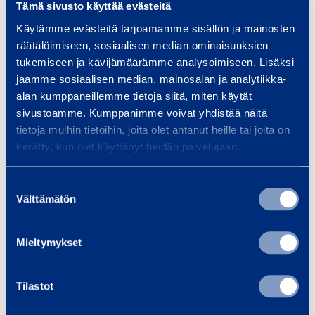
Tämä sivusto käyttää evästeitä
j
l
Käytämme evästeitä tarjoamamme sisällön ja mainosten
u
k
räätälöimiseen, sosiaalisen median ominaisuuksien
t
v
tukemiseen ja kävijämäärämme analysoimiseen. Lisäksi
b
a
jaamme sosiaalisen median, mainosalan ja analytiikka-
a
g
alan kumppaneillemme tietoja siitä, miten käytät
Skjutbalkvagn
Balkvagn 5 t
l
n
sivustoamme. Kumppanimme voivat yhdistää näitä
3 t
SVERO 21
tietoja muihin tietoihin, joita olet antanut heille tai joita on
k
5
HAKLIFT SIVA30HL
kerätty, kun olet käyttänyt heidän palvelujaan.
v
a
t
Min strålbredd
:
74 mm
Max strålbredd
:
Suostumuksen
g
300 mm
Välttämätön
Max strålbredd
:
valinta
n
305 mm
Maxlast
:
5000 kg
3
31,03 €
46,12 €
/
/ dag
(
VAT
Mieltymykset
dag
(
VAT
t
0 %)
0 %)
Tilastot
Till varukorgen
Till varukorgen