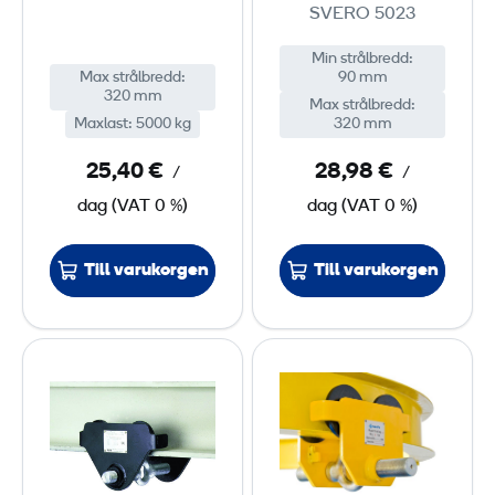
SVERO 5023
a
a
5
1
Min strålbredd
:
Max strålbredd
:
90 mm
0
320 mm
Max strålbredd
:
t
Maxlast
:
5000 kg
320 mm
t
25,40 €
28,98 €
/
/
dag
(
VAT
0 %)
dag
(
VAT
0 %)
Till varukorgen
Till varukorgen
B
B
a
a
l
l
k
k
v
v