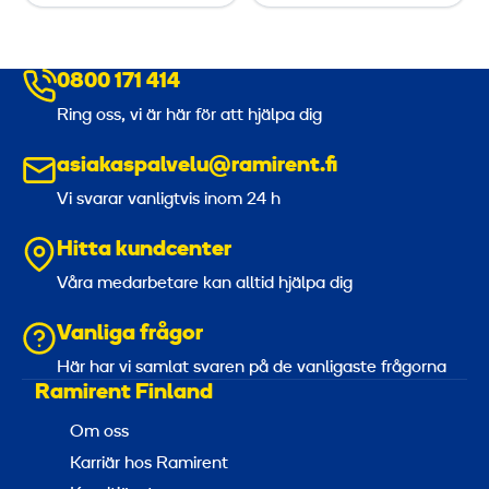
s
o
0800 171 414
n
t
Ring oss, vi är här för att hjälpa dig
a
asiakaspalvelu@ramirent.fi
l
Vi svarar vanligtvis inom 24 h
3
Hitta kundcenter
t
Våra medarbetare kan alltid hjälpa dig
Vanliga frågor
Här har vi samlat svaren på de vanligaste frågorna
Ramirent Finland
Om oss
Karriär hos Ramirent