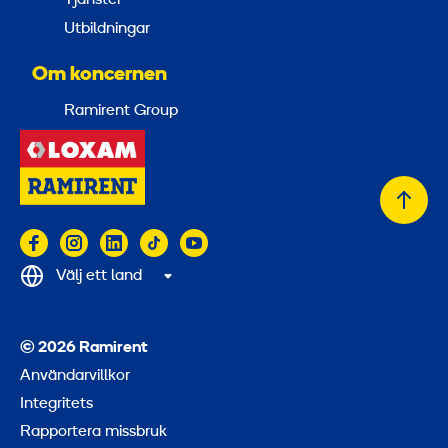
Utbildningar
Om koncernen
Ramirent Group
Tillb
till
topp
Välj ett land
© 2026 Ramirent
Användarvillkor
Integritets
Rapportera missbruk