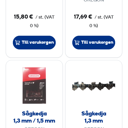
OREGON
0
2
0
5
15,80 €
17,69 €
/
st.
(
VAT
/
st.
(
VAT
5
0 %)
0 %)
m
m
m
Till varukorgen
Till varukorgen
m
,
3
S
S
-
å
å
t
g
g
a
k
k
n
e
e
d
d
d
a
j
j
d
Sågkedja
Sågkedja
a
a
1,3 mm / 1,5 mm
1,3 mm
1
1