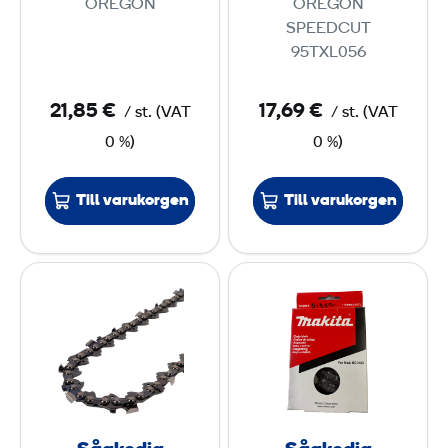
OREGON
OREGON
,
,
SPEEDCUT
3
3
95TXL056
m
m
21,85 €
17,69 €
/
st.
(
VAT
/
st.
(
VAT
m
m
0 %)
0 %)
/
1
Till varukorgen
Till varukorgen
,
5
S
S
m
å
å
m
g
g
k
k
e
e
d
d
j
j