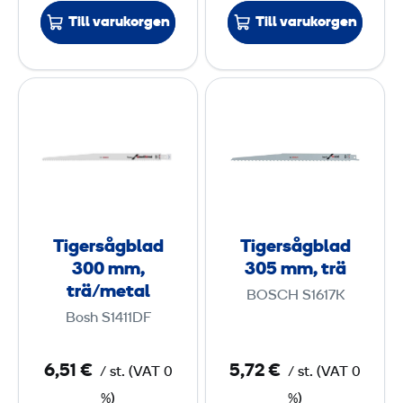
Till varukorgen
Till varukorgen
m
m
m
m
t
,
T
T
r
m
i
i
ä
e
g
g
/
t
e
e
m
a
r
r
e
l
s
s
t
å
å
a
Tigersågblad
Tigersågblad
g
g
300 mm,
305 mm, trä
l
b
b
trä/metal
BOSCH S1617K
l
l
Bosh S1411DF
a
a
d
d
6,51 €
5,72 €
/
st.
(
VAT
0
/
st.
(
VAT
0
3
3
%)
%)