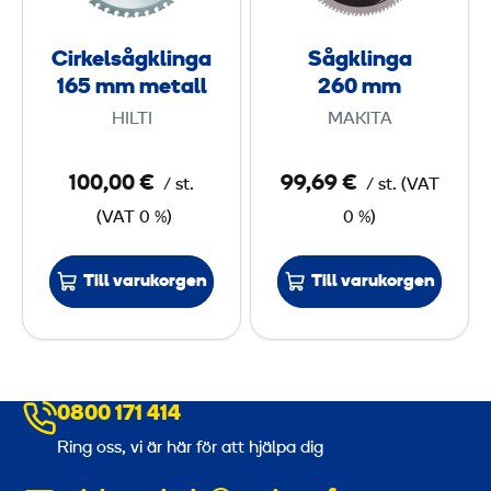
l
i
s
n
Cirkelsågklinga
Sågklinga
å
g
165 mm metall
260 mm
g
a
HILTI
MAKITA
k
2
l
6
100,00 €
99,69 €
/
st.
/
st.
(
VAT
i
0
(
VAT
0 %)
0 %)
n
g
m
a
m
Till varukorgen
Till varukorgen
1
6
5
0800 171 414
m
Ring oss, vi är här för att hjälpa dig
m
m