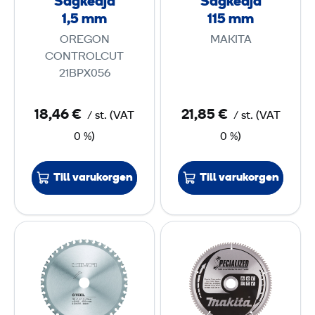
Sågkedja
Sågkedja
a
a
1,5 mm
115 mm
1
1
OREGON
MAKITA
,
1
CONTROLCUT
5
5
21BPX056
m
m
18,46 €
21,85 €
/
st.
(
VAT
/
st.
(
VAT
m
m
0 %)
0 %)
Till varukorgen
Till varukorgen
C
S
i
å
r
g
k
k
e
l