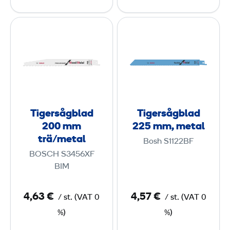
m
m
T
T
m
m
i
i
,
,
g
g
m
t
e
e
e
r
r
r
t
ä
s
s
a
å
å
l
Tigersågblad
Tigersågblad
g
g
200 mm
225 mm, metal
b
b
trä/metal
Bosh S1122BF
l
l
BOSCH S3456XF
a
a
BIM
d
d
2
2
4,63 €
4,57 €
/
st.
(
VAT
0
/
st.
(
VAT
0
0
2
%)
%)
0
5