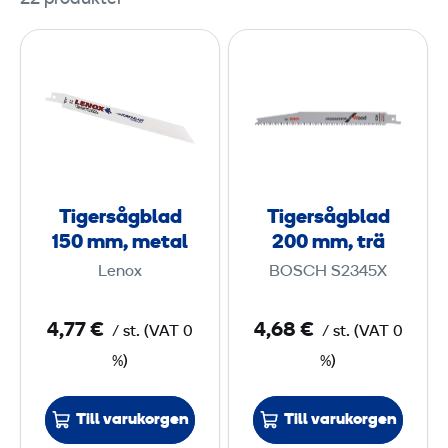
T
T
i
i
g
g
e
e
r
r
s
s
å
å
Tigersågblad
Tigersågblad
g
g
150 mm, metal
200 mm, trä
b
b
Lenox
BOSCH S2345X
l
l
a
a
4,77 €
4,68 €
/
st.
(
VAT
0
/
st.
(
VAT
0
d
d
%)
%)
1
2
5
0
0
0
Till varukorgen
Till varukorgen