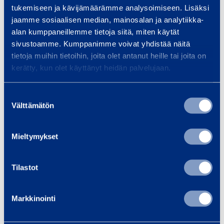
1,44 €
3,10 €
/
st.
(
VAT
0
/
st.
(
VAT
0
d
d
tukemiseen ja kävijämäärämme analysoimiseen. Lisäksi
%)
%)
1
1
jaamme sosiaalisen median, mainosalan ja analytiikka-
0
0
alan kumppaneillemme tietoja siitä, miten käytät
sivustoamme. Kumppanimme voivat yhdistää näitä
0
0
Till varukorgen
Till varukorgen
tietoja muihin tietoihin, joita olet antanut heille tai joita on
kerätty, kun olet käyttänyt heidän palvelujaan.
m
m
S
R
m
m
Suostumuksen
t
ö
,
,
Välttämätön
valinta
i
j
t
m
c
k
r
e
Mieltymykset
k
l
ä
t
s
i
a
å
n
l
Tilastot
Sticksågblad
Röjklinga
g
g
132 mm,
OREGON
b
a
trä/metal
Markkinointi
l
Bosch T345XF
a