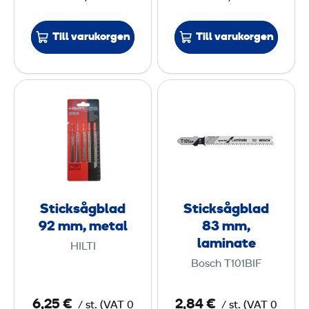
0
0
0
5
Till varukorgen
Till varukorgen
m
m
m
m
S
S
,
,
t
t
t
t
i
i
r
r
c
c
ä
ä
k
k
/
s
s
m
å
å
e
Sticksågblad
Sticksågblad
g
g
t
92 mm, metal
83 mm,
b
b
a
laminate
HILTI
l
l
l
Bosch T101BIF
a
a
d
d
6,25 €
2,84 €
/
st.
(
VAT
0
/
st.
(
VAT
0