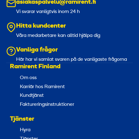
asiakaspalvelu@ramirent.fi
e
Vi svarar vanligtvis inom 24 h
t
a
Hitta kundcenter
l
Våra medarbetare kan alltid hjälpa dig
l
Vanliga frågor
Här har vi samlat svaren på de vanligaste frågorna
Ramirent Finland
Om oss
Karriär hos Ramirent
Kundtjänst
Faktureringsinstruktioner
Tjänster
Hyra
Tjänster