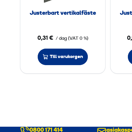
r
b
Justerbart vertikalfäste
Just
a
r
t
0,31 €
0
/ dag
(
VAT
0 %)
v
e
r
Till varukorgen
t
i
k
a
l
f
ä
s
t
0800 171 414
asiakasp