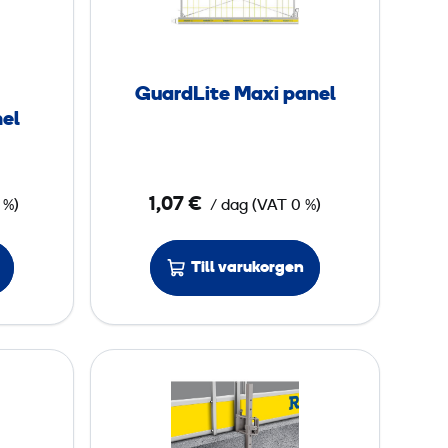
r
d
L
i
GuardLite Maxi panel
t
el
e
M
a
1,07 €
 %)
/ dag
(
VAT
0 %)
x
i
Till varukorgen
p
a
n
e
G
l
u
a
r