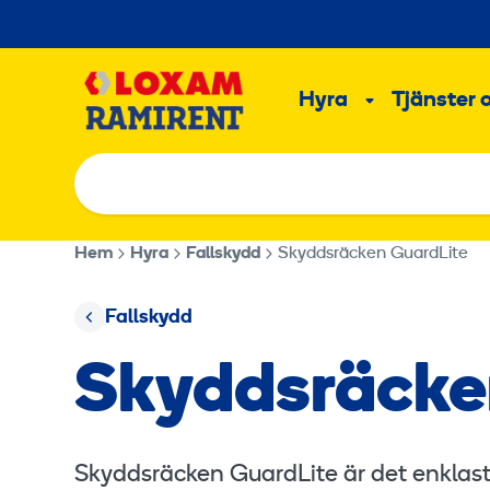
Hoppa
till
Main
innehållet
Hyra
Tjänster 
Undermeny
Hem
Hyra
Fallskydd
Skyddsräcken GuardLite
Fallskydd
Skyddsräcke
Skyddsräcken GuardLite är det enklast