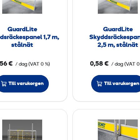
r
r
d
d
L
L
i
i
GuardLite
GuardLite
t
t
dsräckespanel 1,7 m,
Skyddsräckespan
e
e
stålnät
2,5 m, stålnät
S
S
k
k
,56 €
0,58 €
/ dag
(
VAT
0 %)
/ dag
(
VAT
0
y
y
d
d
Till varukorgen
Till varukorgen
d
d
s
s
r
r
ä
ä
G
G
c
c
u
u
k
k
a
a
e
e
r
r