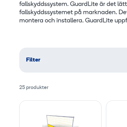
fallskyddssystem. GuardLite är det lä
fallskyddssystemet på marknaden. Det ä
montera och installera. GuardLite uppfy
Filter
25 produkter
G
u
a