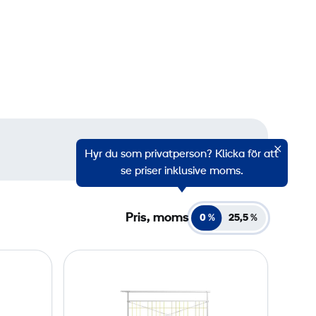
Hyr du som privatperson? Klicka för att
se priser inklusive moms.
Pris, moms
0 %
25,5
%
G
u
a