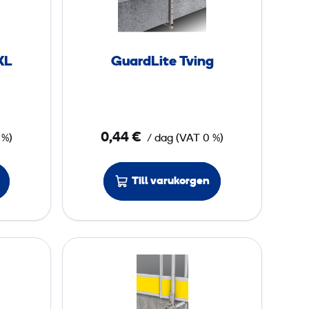
d
L
i
XL
GuardLite Tving
t
e
T
v
0,44 €
 %)
/ dag
(
VAT
0 %)
i
n
Till varukorgen
g
G
u
a
r