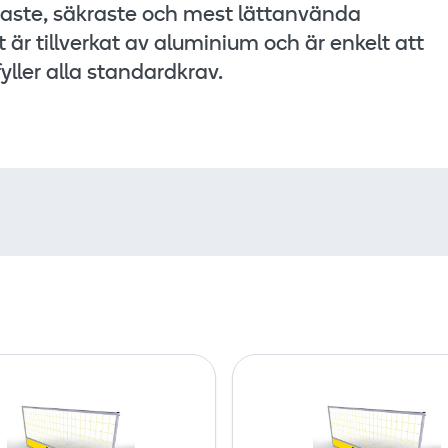
ttaste, säkraste och mest lättanvända
r tillverkat av aluminium och är enkelt att
ller alla standardkrav.
G
G
u
u
a
a