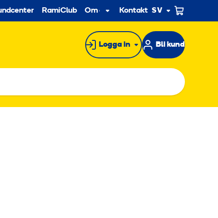
econdary
undcenter
RamiClub
Om oss
Kontakt
SV
Undermeny
Logga in
Bli kund