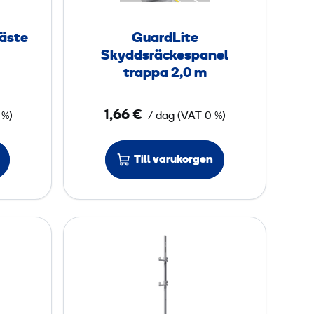
k
L
1
i
fäste
GuardLite
t
Skyddsräckespanel
m
e
trappa 2,0 m
S
k
1,66 €
 %)
/ dag
(
VAT
0 %)
y
d
Till varukorgen
d
s
r
ä
G
c
u
k
a
e
r
s
d
p