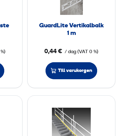
d
L
i
ste
GuardLite Vertikalbalk
t
1 m
e
V
0,44 €
 %)
/ dag
(
VAT
0 %)
e
r
t
Till varukorgen
i
k
a
G
l
u
b
a
a
r
l
d