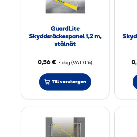
r
d
L
i
GuardLite
t
Skyddsräckespanel 1,2 m,
Skyd
e
stålnät
S
k
0,56 €
0
/ dag
(
VAT
0 %)
y
d
Till varukorgen
d
s
r
ä
G
c
u
k
a
e
r