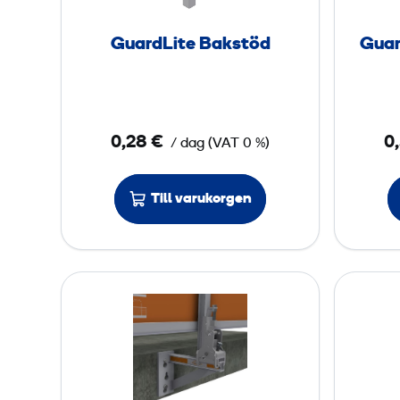
L
i
GuardLite Bakstöd
Guar
m
t
e
B
a
0,28 €
0
/ dag
(
VAT
0 %)
k
s
Till varukorgen
t
ö
d
J
u
s
t
e