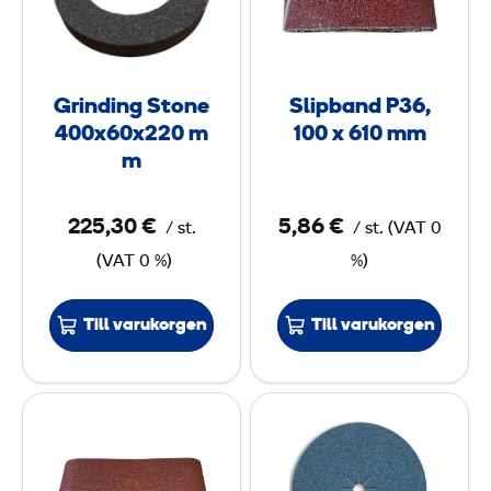
n
p
d
b
i
a
n
n
Grinding Stone
Slipband P36,
g
d
400x60x220 m
100 x 610 mm
S
P
m
t
3
o
6
225,30 €
5,86 €
/
st.
/
st.
(
VAT
0
n
,
(
VAT
0 %)
%)
e
1
4
0
Till varukorgen
Till varukorgen
0
0
0
x
x
S
S
6
6
l
l
0
1
i
i
x
0