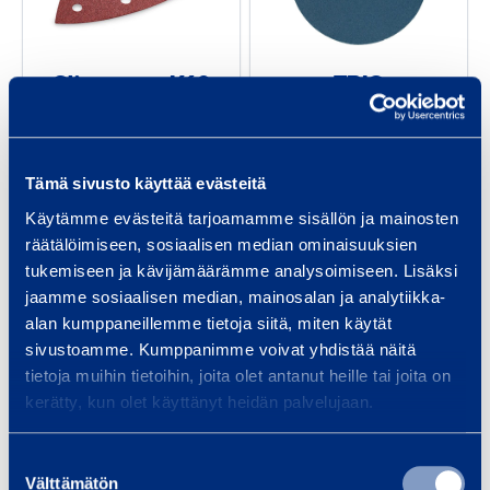
p
S
5
m
a
l
5
m
p
i
-
Slippapper K60
TRIO
p
p
3
Slippapper
e
p
200 mm P100
5
r
a
Tämä sivusto käyttää evästeitä
K
p
4,65 €
1,28 €
/
st.
(
VAT
0
/
st.
(
VAT
0
6
p
Käytämme evästeitä tarjoamamme sisällön ja mainosten
%)
%)
räätälöimiseen, sosiaalisen median ominaisuuksien
0
e
tukemiseen ja kävijämäärämme analysoimiseen. Lisäksi
r
jaamme sosiaalisen median, mainosalan ja analytiikka-
Till varukorgen
Till varukorgen
2
alan kumppaneillemme tietoja siitä, miten käytät
0
sivustoamme. Kumppanimme voivat yhdistää näitä
0
tietoja muihin tietoihin, joita olet antanut heille tai joita on
S
S
kerätty, kun olet käyttänyt heidän palvelujaan.
l
l
m
i
i
m
Suostumuksen
p
p
P
Välttämätön
valinta