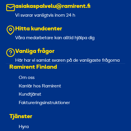
m
asiakaspalvelu@ramirent.fi
P
Vi svarar vanligtvis inom 24 h
1
2
Hitta kundcenter
0
Våra medarbetare kan alltid hjälpa dig
Vanliga frågor
Här har vi samlat svaren på de vanligaste frågorna
Ramirent Finland
Om oss
Karriär hos Ramirent
Kundtjänst
Faktureringsinstruktioner
Tjänster
Hyra