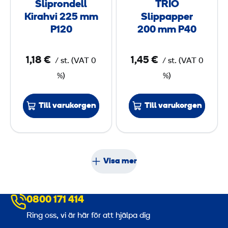
-
Sliprondell
TRIO
d
p
3
Kirahvi 225 mm
Slippapper
e
p
P120
200 mm P40
5
l
a
l
p
1,18 €
1,45 €
/
st.
(
VAT
0
/
st.
(
VAT
0
K
p
%)
%)
i
e
r
r
Till varukorgen
Till varukorgen
a
2
h
0
v
0
i
Visa mer
2
m
2
m
5
P
0800 171 414
4
Ring oss, vi är här för att hjälpa dig
m
0