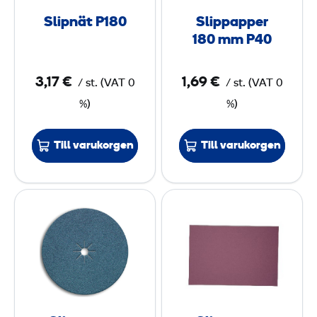
t
p
m
Slipnät P180
Slippapper
P
p
180 mm P40
1
e
8
r
3,17 €
1,69 €
/
st.
(
VAT
0
/
st.
(
VAT
0
0
1
%)
%)
8
0
Till varukorgen
Till varukorgen
m
m
S
S
P
l
l
4
i
i
0
p
p
p
p
a
a
p
p