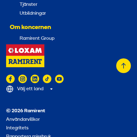
Tjänster
Utbildningar
Om koncernen
Ramirent Group
Tillb
till
topp
Välj ett land
© 2026 Ramirent
Användarvillkor
Integritets
Rapportera missbruk