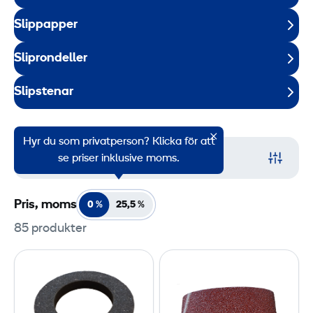
Slippapper
Sliprondeller
Slipstenar
Hyr du som privatperson? Klicka för att
Filter
se priser inklusive moms.
Pris, moms
0 %
25,5
%
85 produkter
G
S
r
l
i
i