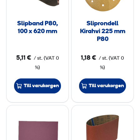
b
r
2
a
o
4
m
n
n
m
Slipband P80,
Sliprondell
d
d
P
100 x 620 mm
Kirahvi 225 mm
P
e
P80
6
8
l
0
0
l
5,11 €
1,18 €
/
st.
(
VAT
0
/
st.
(
VAT
0
,
K
%)
%)
1
i
0
r
Till varukorgen
Till varukorgen
0
a
h
x
v
S
S
6
i
l
l
2
2
i
i
0
2
p
p
5